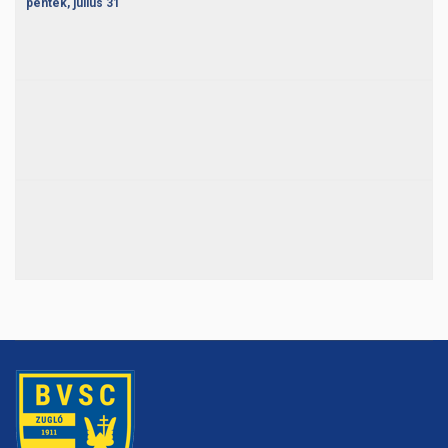
péntek,
július
31