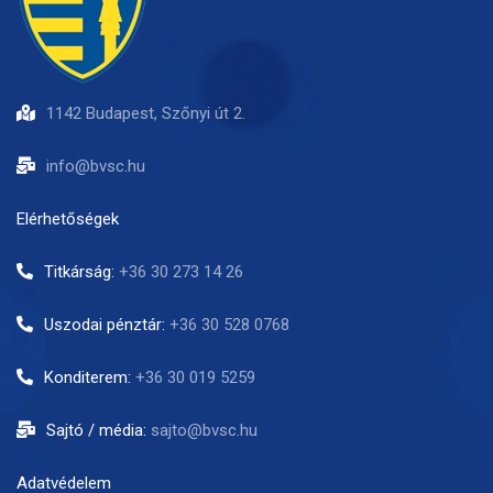
1142 Budapest, Szőnyi út 2.
info@bvsc.hu
Elérhetőségek
Titkárság:
+36 30 273 14 26
Uszodai pénztár:
+36 30 528 0768
Konditerem:
+36 30 019 5259
Sajtó / média:
sajto@bvsc.hu
Adatvédelem