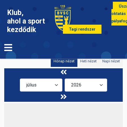
Úsz
Klub,
oktatás
ahol a sport
pályafo
kezdődik
Tagi rendszer
Esemény naptár
Hónap nézet
Heti nézet
Napi nézet