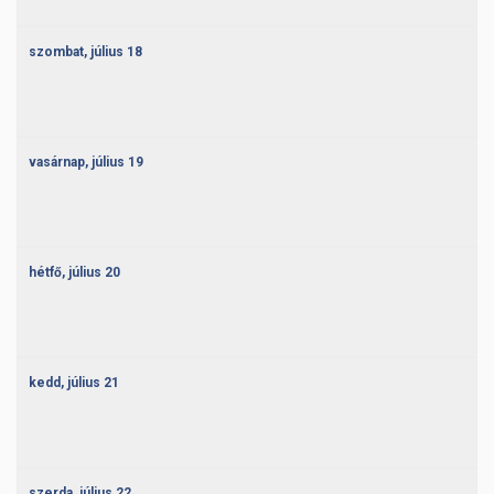
szombat,
július
18
vasárnap,
július
19
hétfő,
július
20
kedd,
július
21
szerda,
július
22