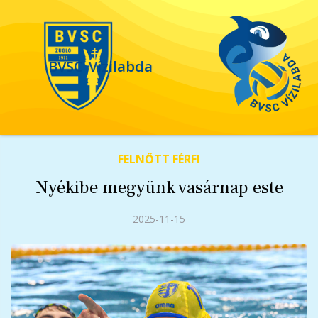
BVSC
Vízilabda
FELNŐTT FÉRFI
Nyékibe megyünk vasárnap este
2025-11-15