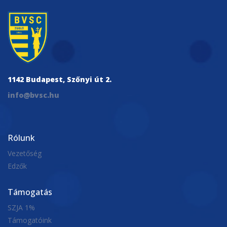
harmad...
máj. 31, 2026
Bronzéremmel zárjuk a szezont!
1142 Budapest, Szőnyi út 2.
Férficsapatunk harmadszor is legyőzte a
info@bvsc.hu
Szolnokot a bronzpárharcban így éremmel
zárjuk a ...
máj. 30, 2026
Rólunk
Vezetőség
Edzők
Támogatás
SZJA 1%
Támogatóink