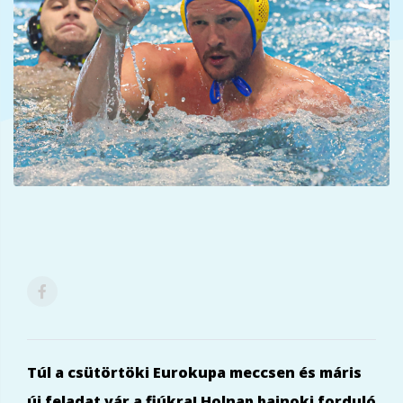
Túl a csütörtöki Eurokupa meccsen és máris
új feladat vár a fiúkra! Holnap bajnoki forduló