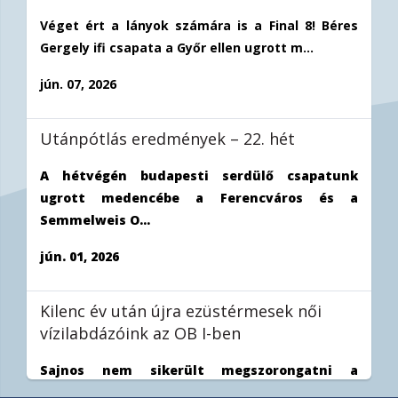
Véget ért a lányok számára is a Final 8! Béres
Gergely ifi csapata a Győr ellen ugrott m...
jún. 07, 2026
Utánpótlás eredmények – 22. hét
A hétvégén budapesti serdülő csapatunk
ugrott medencébe a Ferencváros és a
Semmelweis O...
jún. 01, 2026
Kilenc év után újra ezüstérmesek női
vízilabdázóink az OB I-ben
Sajnos nem sikerült megszorongatni a
Ferencvárost a női vízilabda OB I döntőjének