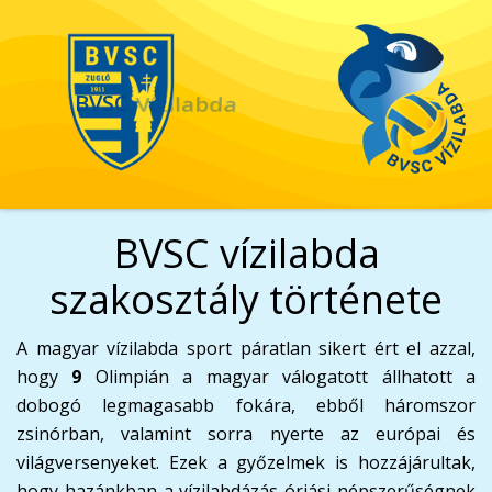
BVSC
Vízilabda
BVSC vízilabda
szakosztály története
A magyar vízilabda sport páratlan sikert ért el azzal,
hogy
9
Olimpián a magyar válogatott állhatott a
dobogó legmagasabb fokára, ebből háromszor
zsinórban, valamint sorra nyerte az európai és
világversenyeket. Ezek a győzelmek is hozzájárultak,
hogy hazánkban a vízilabdázás óriási népszerűségnek