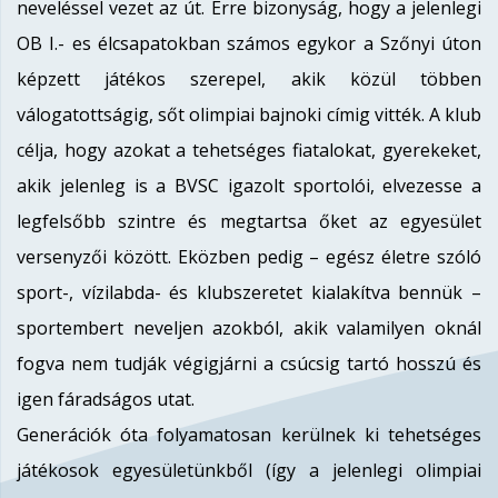
neveléssel vezet az út. Erre bizonyság, hogy a jelenlegi
OB I.- es élcsapatokban számos egykor a Szőnyi úton
képzett játékos szerepel, akik közül többen
válogatottságig, sőt olimpiai bajnoki címig vitték. A klub
célja, hogy azokat a tehetséges fiatalokat, gyerekeket,
akik jelenleg is a BVSC igazolt sportolói, elvezesse a
legfelsőbb szintre és megtartsa őket az egyesület
versenyzői között. Eközben pedig – egész életre szóló
sport-, vízilabda- és klubszeretet kialakítva bennük –
sportembert neveljen azokból, akik valamilyen oknál
fogva nem tudják végigjárni a csúcsig tartó hosszú és
igen fáradságos utat.
Generációk óta folyamatosan kerülnek ki tehetséges
játékosok egyesületünkből (így a jelenlegi olimpiai