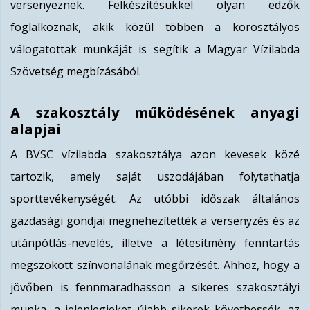
versenyeznek. Felkészítésükkel olyan edzők
foglalkoznak, akik közül többen a korosztályos
válogatottak munkáját is segítik a Magyar Vízilabda
Szövetség megbízásából.
A szakosztály működésének anyagi
alapjai
A BVSC vízilabda szakosztálya azon kevesek közé
tartozik, amely saját uszodájában folytathatja
sporttevékenységét. Az utóbbi időszak általános
gazdasági gondjai megnehezítették a versenyzés és az
utánpótlás-nevelés, illetve a létesítmény fenntartás
megszokott színvonalának megőrzését. Ahhoz, hogy a
jövőben is fennmaradhasson a sikeres szakosztályi
munka, a jelenlegieket újabb sikerek követhessék, az