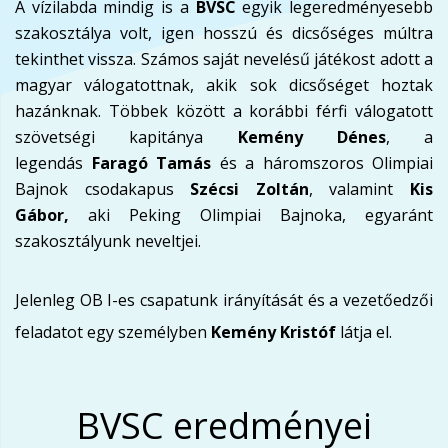
A vízilabda mindig is a
BVSC
egyik legeredményesebb
szakosztálya volt, igen hosszú és dicsőséges múltra
tekinthet vissza. Számos saját nevelésű játékost adott a
magyar válogatottnak, akik sok dicsőséget hoztak
hazánknak. Többek között a korábbi férfi válogatott
szövetségi kapitánya
Kemény Dénes
, a
legendás
Faragó Tamás
és a háromszoros Olimpiai
Bajnok csodakapus
Szécsi Zoltán
, valamint
Kis
Gábor,
aki Peking Olimpiai Bajnoka, egyaránt
szakosztályunk neveltjei.
Jelenleg OB I-es csapatunk irányítását és a vezetőedzői
feladatot egy személyben
Kemény Kristóf
látja el.
BVSC eredményei