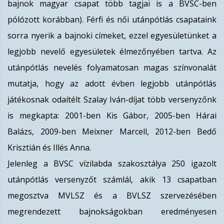
bajnok magyar csapat több tagjai is a BVSC-ben
pólózott korábban). Férfi és női utánpótlás csapataink
sorra nyerik a bajnoki címeket, ezzel egyesületünket a
legjobb nevelő egyesületek élmezőnyében tartva. Az
utánpótlás nevelés folyamatosan magas színvonalát
mutatja, hogy az adott évben legjobb utánpótlás
játékosnak odaítélt Szalay Iván-díjat több versenyzőnk
is megkapta: 2001-ben Kis Gábor, 2005-ben Hárai
Balázs, 2009-ben Meixner Marcell, 2012-ben Bedő
Krisztián és Illés Anna.
Jelenleg a BVSC vízilabda szakosztálya 250 igazolt
utánpótlás versenyzőt számlál, akik 13 csapatban
megosztva MVLSZ és a BVLSZ szervezésében
megrendezett bajnokságokban eredményesen