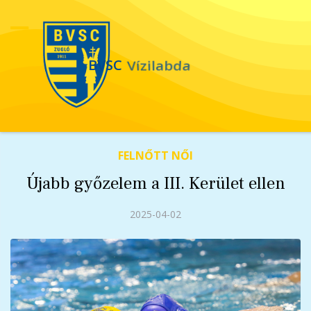
BVSC
Vízilabda
FELNŐTT NŐI
Újabb győzelem a III. Kerület ellen
2025-04-02