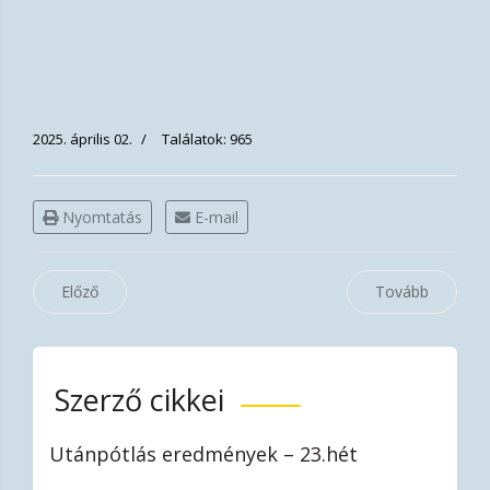
2025. április 02.
Találatok: 965
Nyomtatás
E-mail
Előző
Tovább
Szerző cikkei
Utánpótlás eredmények – 23.hét