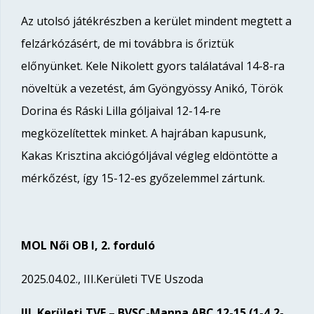
Az utolsó játékrészben a kerület mindent megtett a
felzárkózásért, de mi továbbra is őriztük
előnyünket. Kele Nikolett gyors találatával 14-8-ra
növeltük a vezetést, ám Gyöngyössy Anikó, Török
Dorina és Ráski Lilla góljaival 12-14-re
megközelítettek minket. A hajrában kapusunk,
Kakas Krisztina akciógóljával végleg eldöntötte a
mérkőzést, így 15-12-es győzelemmel zártunk.
MOL Női OB I, 2. forduló
2025.04.02., III.Kerületi TVE Uszoda
III. Kerületi TVE – BVSC-Manna ABC 12-15 (1-4,2-