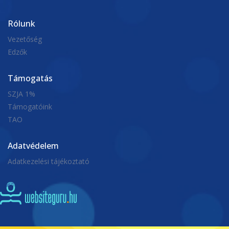
máj. 30, 2026
Rólunk
Vezetőség
Edzők
Támogatás
SZJA 1%
Támogatóink
TAO
Adatvédelem
Adatkezelési tájékoztató