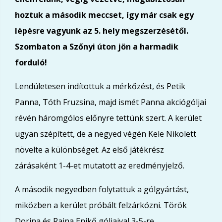
hoztuk a második meccset, így már csak egy
lépésre vagyunk az 5. hely megszerzésétől.
Szombaton a Szőnyi úton jön a harmadik
forduló!
Lendületesen indítottuk a mérkőzést, és Petik
Panna, Tóth Fruzsina, majd ismét Panna akciógóljai
révén háromgólos előnyre tettünk szert. A kerület
ugyan szépített, de a negyed végén Kele Nikolett
növelte a különbséget. Az első játékrész
zárásaként 1-4-et mutatott az eredményjelző.
A második negyedben folytattuk a gólgyártást,
miközben a kerület próbált felzárkózni. Török
Dorina és Rajna Enikő góljaival 3-5-re