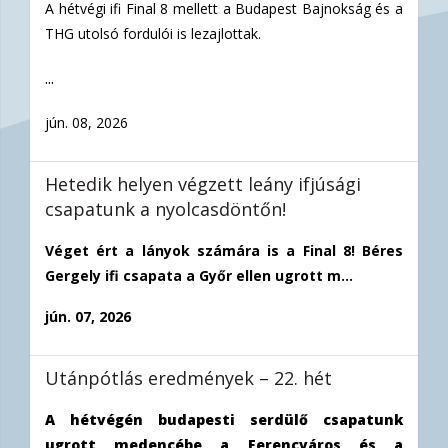
A hétvégi ifi Final 8 mellett a Budapest Bajnokság és a
THG utolsó fordulói is lezajlottak.
...
jún. 08, 2026
Hetedik helyen végzett leány ifjúsági
csapatunk a nyolcasdöntőn!
Véget ért a lányok számára is a Final 8! Béres
Gergely ifi csapata a Győr ellen ugrott m...
jún. 07, 2026
Utánpótlás eredmények – 22. hét
A hétvégén budapesti serdülő csapatunk
ugrott medencébe a Ferencváros és a