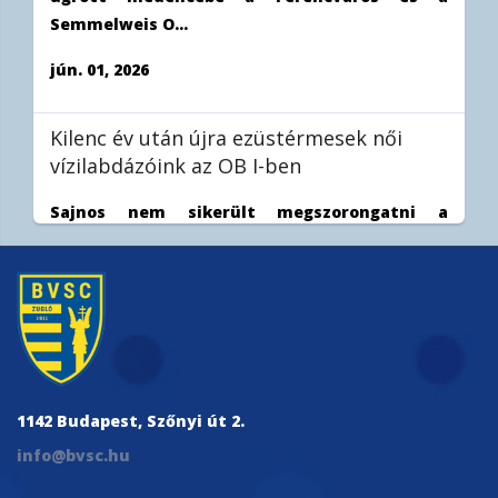
Semmelweis O...
jún. 01, 2026
Kilenc év után újra ezüstérmesek női
vízilabdázóink az OB I-ben
Sajnos nem sikerült megszorongatni a
Ferencvárost a női vízilabda OB I döntőjének
harmad...
máj. 31, 2026
Bronzéremmel zárjuk a szezont!
1142 Budapest, Szőnyi út 2.
Férficsapatunk harmadszor is legyőzte a
info@bvsc.hu
Szolnokot a bronzpárharcban így éremmel
zárjuk a ...