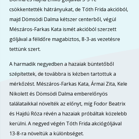
csökkentették hátrányukat, de Tóth Frida akcióból,
majd Dömsödi Dalma kétszer centerből, végül
Mészáros-Farkas Kata ismét akcióból szerzett
góljával a félidőre magabiztos, 8-3-as vezetésre
tettünk szert.
A harmadik negyedben a hazaiak büntetőből
szépítettek, de továbbra is kézben tartottuk a
mérkőzést. Mészáros-Farkas Kata, Ármai Zita, Kele
Nikolett és Dömsödi Dalma emberelőnyös
találataikkal növelték az előnyt, míg Fodor Beatrix
és Hajdú Róza révén a hazaiak próbáltak közelebb
kerülni. A negyed végén Tóth Frida akciógóljával
13-8-ra növeltük a különbséget.