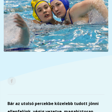
Bár az utolsó percekbe közelebb tudott jönni
ellenfelünk, végig vezetve, magabiztosan