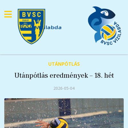
BVSC
Vízilabda
UTÁNPÓTLÁS
Utánpótlás eredmények – 18. hét
2026-05-04