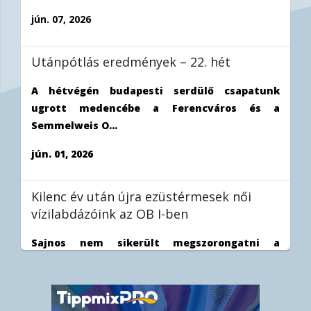
jún. 07, 2026
Utánpótlás eredmények – 22. hét
A hétvégén budapesti serdülő csapatunk
ugrott medencébe a Ferencváros és a
Semmelweis O...
jún. 01, 2026
Kilenc év után újra ezüstérmesek női
vízilabdázóink az OB I-ben
Sajnos nem sikerült megszorongatni a
Ferencvárost a női vízilabda OB I döntőjének
harmad...
máj. 31, 2026