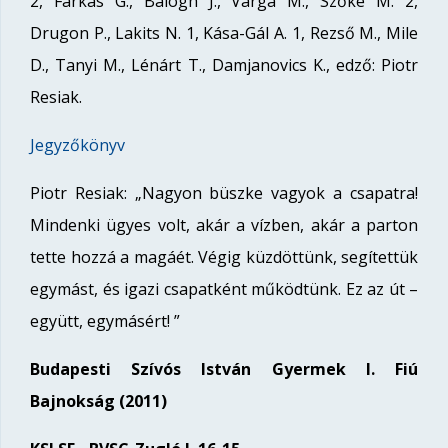
2, Farkas G., Balogh J., Varga M., Szőke M. 2,
Drugon P., Lakits N. 1, Kása-Gál A. 1, Rezső M., Mile
D., Tanyi M., Lénárt T., Damjanovics K., edző: Piotr
Resiak.
Jegyzőkönyv
Piotr Resiak: „Nagyon büszke vagyok a csapatra!
Mindenki ügyes volt, akár a vízben, akár a parton
tette hozzá a magáét. Végig küzdöttünk, segítettük
egymást, és igazi csapatként működtünk. Ez az út –
együtt, egymásért! ”
Budapesti Szívós István Gyermek I. Fiú
Bajnokság (2011)