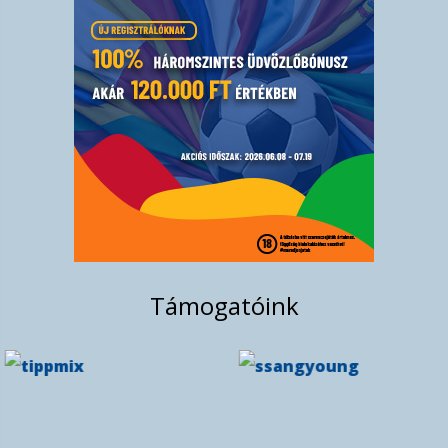
Bronzéremmel zárjuk a szezont!
Férficsapatunk harmadszor is legyőzte a
Szolnokot a bronzpárharcban így éremmel
zárjuk a ...
máj. 30, 2026
Támogatóink