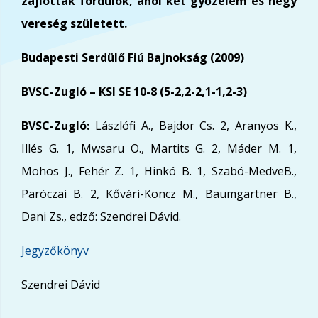
zajlottak fordulók, ahol két győzelem és négy
vereség született.
Budapesti Serdülő Fiú Bajnokság (2009)
BVSC-Zugló – KSI SE 10-8 (5-2,2-2,1-1,2-3)
BVSC-Zugló:
Lászlófi A., Bajdor Cs. 2, Aranyos K.,
Illés G. 1, Mwsaru O., Martits G. 2, Máder M. 1,
Mohos J., Fehér Z. 1, Hinkó B. 1, Szabó-MedveB.,
Paróczai B. 2, Kővári-Koncz M., Baumgartner B.,
Dani Zs., edző: Szendrei Dávid.
Jegyzőkönyv
Szendrei Dávid