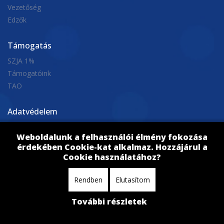
csoportkörében. Egy remek második negy...
Vezetőség
Edzők
okt. 17, 2024
Támogatás
SZJA 1%
Támogatóink
TAO
Adatvédelem
Adatkezelési tájékoztató
Weboldalunk a felhasználói élmény fokozása
érdekében Cookie-kat alkalmaz. Hozzájárul a
Cookie használatához?
Rendben
Elutasítom
További részletek
BVSC Minden jog fentartva © 2026