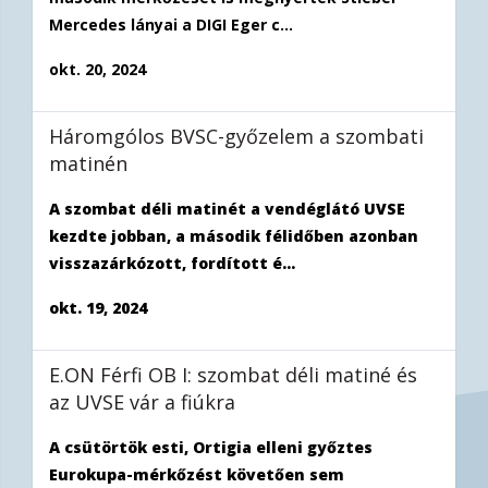
Mercedes lányai a DIGI Eger c...
okt. 20, 2024
Háromgólos BVSC-győzelem a szombati
matinén
A szombat déli matinét a vendéglátó UVSE
kezdte jobban, a második félidőben azonban
visszazárkózott, fordított é...
okt. 19, 2024
E.ON Férfi OB I: szombat déli matiné és
az UVSE vár a fiúkra
A csütörtök esti, Ortigia elleni győztes
Eurokupa-mérkőzést követően sem