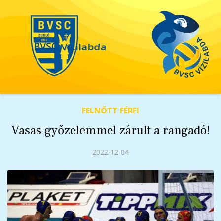
BVSC
Vízilabda
FELNŐTT FÉRFI
Vasas győzelemmel zárult a rangadó!
2022-12-04