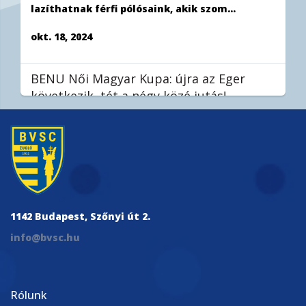
lazíthatnak férfi pólósaink, akik szom...
okt. 18, 2024
BENU Női Magyar Kupa: újra az Eger
következik, tét a négy közé jutás!
Stieber Mercedes tanítványai a szerdai, egri
bajnoki után hétvégén újra összecsapnak a
hevesiekkel, ezúttal azonban...
okt. 18, 2024
1142 Budapest, Szőnyi út 2.
Eurokupa-csoportkör: könnyed győzelem
info@bvsc.hu
az Ortigia ellen
Második mérkőzését is megnyerte a BVSC-
Manna ABC a férfi vízilabda Eurokupa-
Rólunk