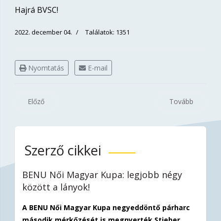
Hajrá BVSC!
2022. december 04.
Találatok: 1351
Nyomtatás
E-mail
Előző
Tovább
Szerző cikkei
BENU Női Magyar Kupa: legjobb négy
között a lányok!
A BENU Női Magyar Kupa negyeddöntő párharc
második mérkőzését is megnyerték Stieber