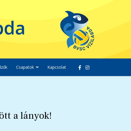
bda
dzők
Csapatok
Kapcsolat
tt a lányok!