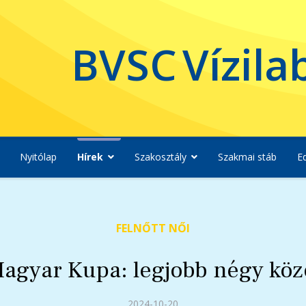
BVSC
Vízila
Nyitólap
Hírek
Szakosztály
Szakmai stáb
E
FELNŐTT NŐI
gyar Kupa: legjobb négy közö
2024-10-20