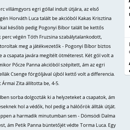
c villámgyors egri góllal indult útjára, az első
én Horváth Luca talált be akcióból Kakas Krisztina
al később pedig Pogonyi Bíbor talált be kettős
 perc végén Tóth Fruzsina szabálytalankodott,
toroltak meg a játékvezetők - Pogonyi Bíbor biztos
e a csapata javára megítélt ötméterest. Két gól volt a
ikor Pőcze Panna akcióból szépített, ám az egri
llák Csenge fórgóljával újból kettő volt a differencia.
Ármai Zita állította be, 4-5.
ben sorba dolgozták ki a helyzeteket a csapatok, ám
seknek hol a védők, hol pedig a hálóőrök állták útját.
éppen a harmadik minutumban sem - Dömsödi Dalma
est, ám Petik Panna büntetőjét védte Torma Luca. Egy