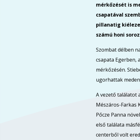
mérkőzését is me
csapatával szembe
pillanatig kiélez
számú honi soroz
Szombat délben na
csapata Egerben,
mérkőzésén. Stieb
ugorhattak medenc
A vezető találato
Mészáros-Farkas K
Pőcze Panna növel
első találata másfé
centerből volt ere