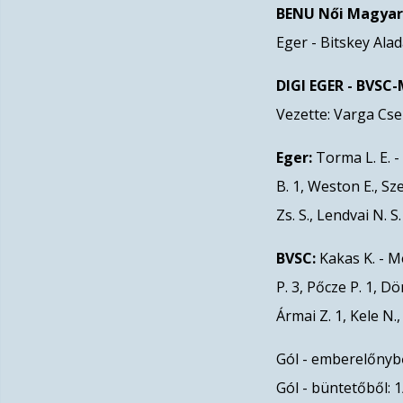
BENU Női Magyar
Eger - Bitskey Alad
DIGI EGER - BVSC-
Vezette: Varga Cse
Eger:
Torma L. E. - 
B. 1, Weston E., Sze
Zs. S., Lendvai N. S
BVSC:
Kakas K. - Mé
P. 3, Pőcze P. 1, D
Ármai Z. 1, Kele N.
Gól - emberelőnyből:
Gól - büntetőből: 1/1