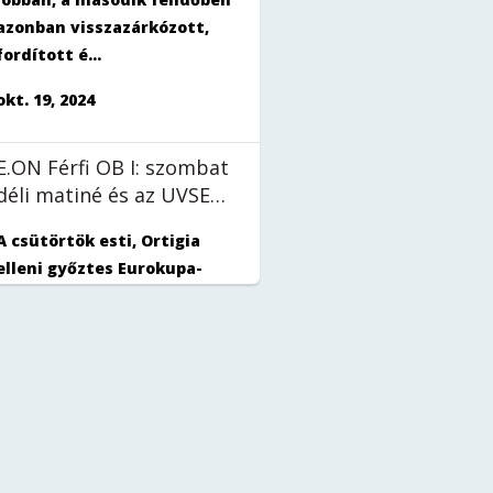
azonban visszazárkózott,
fordított é...
okt. 19, 2024
E.ON Férfi OB I: szombat
déli matiné és az UVSE
vár a fiúkra
A csütörtök esti, Ortigia
elleni győztes Eurokupa-
mérkőzést követően sem
lazíthatnak férfi pólósaink,
akik szom...
okt. 18, 2024
BENU Női Magyar Kupa:
újra az Eger következik,