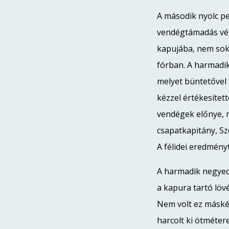
A második nyolc per
vendégtámadás vég
kapujába, nem sokk
fórban. A harmadik
melyet büntetővel 
kézzel értékesített
vendégek előnye, m
csapatkapitány, Sze
A félidei eredményt 
A harmadik negyed
a kapura tartó lövé
Nem volt ez másk
harcolt ki ötméter