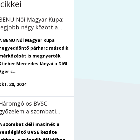
cikkei
BENU Női Magyar Kupa:
legjobb négy között a
lányok!
A BENU Női Magyar Kupa
negyeddöntő párharc második
mérkőzését is megnyerték
Stieber Mercedes lányai a DIGI
Eger c...
okt. 20, 2024
Háromgólos BVSC-
győzelem a szombati
matinén
A szombat déli matinét a
vendéglátó UVSE kezdte
jobban, a második félidőben