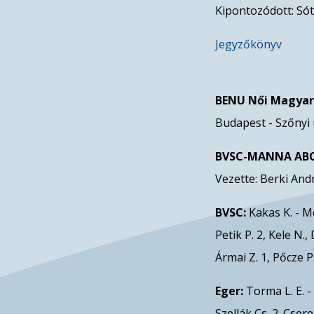
Kipontozódott: Sóti Li
Jegyzőkönyv
BENU Női Magyar
Budapest - Szőnyi ú
BVSC-MANNA ABC - 
Vezette: Berki And
BVSC:
Kakas K. - M
Petik P. 2, Kele N.
Ármai Z. 1, Pőcze P
Eger:
Torma L. E. - 
Szellák Cs. 2. Csere