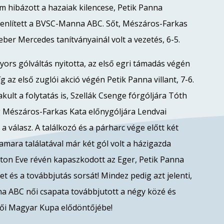
 hibázott a hazaiak kilencese, Petik Panna
yenlített a BVSC-Manna ABC. Sőt, Mészáros-Farkas
eber Mercedes tanítványainál volt a vezetés, 6-5.
gyors gólváltás nyitotta, az első egri támadás végén
 az első zuglói akció végén Petik Panna villant, 7-6.
ult a folytatás is, Szellák Csenge fórgóljára Tóth
íg Mészáros-Farkas Kata előnygóljára Lendvai
a válasz. A találkozó és a párharc vége előtt két
amara találatával már két gól volt a házigazda
ton Eve révén kapaszkodott az Eger, Petik Panna
t és a továbbjutás sorsát! Mindez pedig azt jelenti,
 ABC női csapata továbbjutott a négy közé és
ői Magyar Kupa elődöntőjébe!