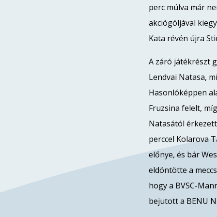
perc múlva már nem
akciógóljával kieg
Kata révén újra Sti
A záró játékrészt 
Lendvai Natasa, míg
Hasonlóképpen alak
Fruzsina felelt, m
Natasától érkezett 
perccel Kolarova T
előnye, és bár Wes
eldöntötte a meccse
hogy a BVSC-Manna
bejutott a BENU N