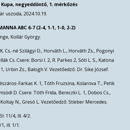
 Kupa, negyeddöntő, 1. mérkőzés
ár uszoda, 2024.10.19.
MANNA ABC 6-7 (2-4, 1-1, 1-0, 2-2)
nge, Kollár György.
K. Cs.-né Szilágyi D., Horváth L., Horváth Zs., Pogonyi
llák Cs. Csere: Borsi I. 2, R. Parkes 2, Sóti L. S., Katona
. 1, Urbin Zs., Balogh V. Vezetőedző: Dr. Sike József.
száros-Farkas K. 1, Tóth Fruzsina, Kolarova T., Petik
ömsödi D. Csere: Tóth Frida, Bereczki L. 1, Dobos Cs.,
, Koltay N., Gresó L. Vezetőedző: Stieber Mercedes.
 11/4, ill. 4/2.
, ill. 1/1.