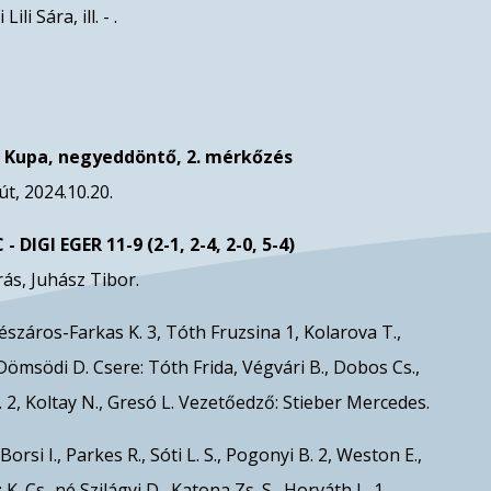
li Sára, ill. - .
 Kupa, negyeddöntő, 2. mérkőzés
t, 2024.10.20.
DIGI EGER 11-9 (2-1, 2-4, 2-0, 5-4)
rás, Juhász Tibor.
észáros-Farkas K. 3, Tóth Fruzsina 1, Kolarova T.,
, Dömsödi D. Csere: Tóth Frida, Végvári B., Dobos Cs.,
. 2, Koltay N., Gresó L. Vezetőedző: Stieber Mercedes.
Borsi I., Parkes R., Sóti L. S., Pogonyi B. 2, Weston E.,
: K. Cs.-né Szilágyi D., Katona Zs. S., Horváth L. 1,