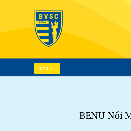
BVSC.hu
BENU Női Ma