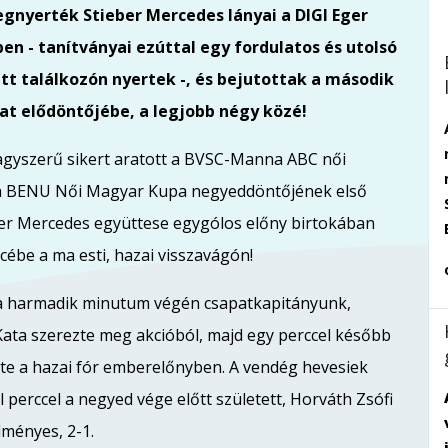
gnyerték Stieber Mercedes lányai a DIGI Eger
n - tanítványai ezúttal egy fordulatos és utolsó
ett találkozón nyertek -, és bejutottak a második
at elődöntőjébe, a legjobb négy közé!
gyszerű sikert aratott a BVSC-Manna ABC női
 a BENU Női Magyar Kupa negyeddöntőjének első
er Mercedes együttese egygólos előny birtokában
ébe a ma esti, hazai visszavágón!
t a harmadik minutum végén csapatkapitányunk,
ata szerezte meg akcióból, majd egy perccel később
te a hazai fór emberelőnyben. A vendég hevesiek
l perccel a negyed vége előtt született, Horváth Zsófi
dményes, 2-1.