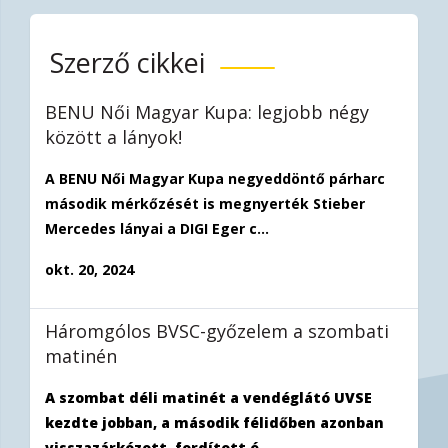
Szerző cikkei
BENU Női Magyar Kupa: legjobb négy
között a lányok!
A BENU Női Magyar Kupa negyeddöntő párharc
második mérkőzését is megnyerték Stieber
Mercedes lányai a DIGI Eger c...
okt. 20, 2024
Háromgólos BVSC-győzelem a szombati
matinén
A szombat déli matinét a vendéglátó UVSE
kezdte jobban, a második félidőben azonban
visszazárkózott, fordított é...