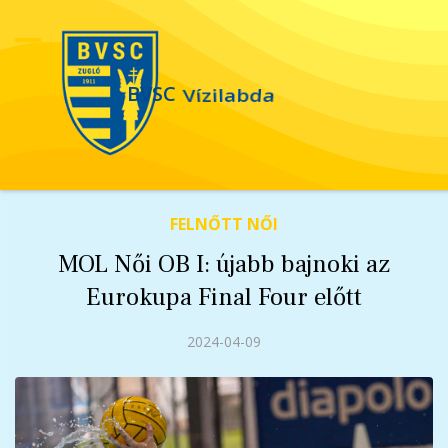
Vízilabda
BVSC
FELNŐTT NŐI
MOL Női OB I: újabb bajnoki az
Eurokupa Final Four előtt
2024-04-09