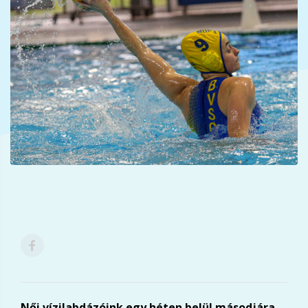
Női vízilabdázóink egy héten belül másodjára