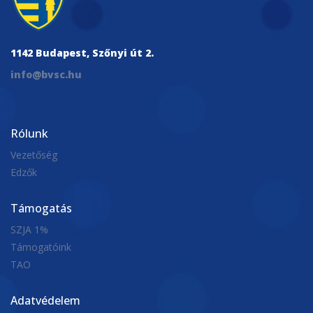
okt. 18, 2024
1142 Budapest, Szőnyi út 2.
Eurokupa-csoportkör: könnyed győzelem
info@bvsc.hu
az Ortigia ellen
Második mérkőzését is megnyerte a BVSC-
Manna ABC a férfi vízilabda Eurokupa-
Rólunk
csoportkörében. Egy remek második negy...
Vezetőség
Edzők
okt. 17, 2024
Támogatás
SZJA 1%
Támogatóink
TAO
Adatvédelem