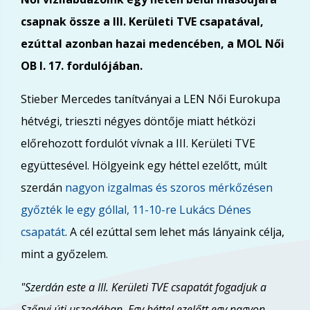
csapnak össze a III. Kerületi TVE csapatával,
ezúttal azonban hazai medencében, a MOL Női
OB I. 17. fordulójában.
Stieber Mercedes tanítványai a LEN Női Eurokupa
hétvégi, trieszti négyes döntője miatt hétközi
előrehozott fordulót vívnak a III. Kerületi TVE
együttesével. Hölgyeink egy héttel ezelőtt, múlt
szerdán
nagyon izgalmas és szoros mérkőzésen
győzték le egy góllal, 11-10-re Lukács Dénes
csapatát
. A cél ezúttal sem lehet más lányaink célja,
mint a győzelem.
"Szerdán este a III. Kerületi TVE csapatát fogadjuk a
Szőnyi úti uszodában. Egy héttel ezelőtt egy nagyon