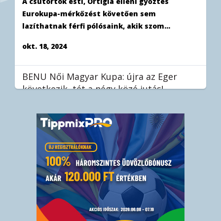
A csütörtök esti, Ortigia elleni győztes
Eurokupa-mérkőzést követően sem
lazíthatnak férfi pólósaink, akik szom...
okt. 18, 2024
BENU Női Magyar Kupa: újra az Eger
következik, tét a négy közé jutás!
Stieber Mercedes tanítványai a szerdai, egri
bajnoki után hétvégén újra összecsapnak a
hevesiekkel, ezúttal azonban...
okt. 18, 2024
Eurokupa-csoportkör: könnyed győzelem
az Ortigia ellen
Második mérkőzését is megnyerte a BVSC-