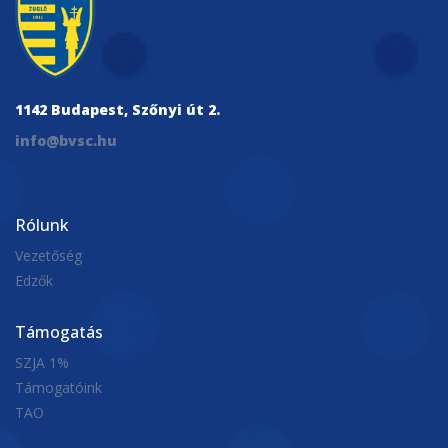
1142 Budapest, Szőnyi út 2.
info@bvsc.hu
Rólunk
Vezetőség
Edzők
Támogatás
SZJA 1%
Támogatóink
TAO