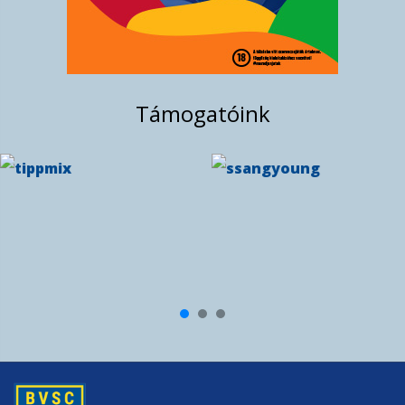
Manna ABC a férfi vízilabda Eurokupa-
csoportkörében. Egy remek második negy...
okt. 17, 2024
Támogatóink