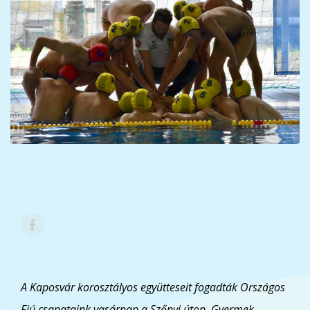
A Kaposvár korosztályos együtteseit fogadták Országos
Fiú csapataink vasárnap a Szőnyi úton. Gyermek,