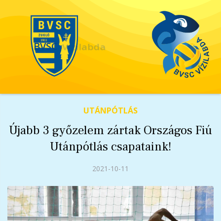
Vízilabda
BVSC
UTÁNPÓTLÁS
Újabb 3 győzelem zártak Országos Fiú
Utánpótlás csapataink!
2021-10-11