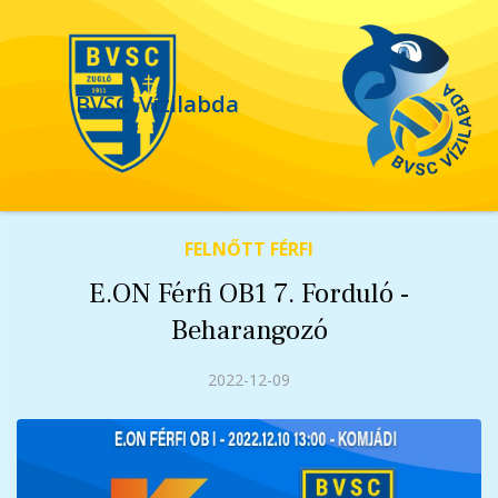
BVSC
Vízilabda
FELNŐTT FÉRFI
E.ON Férfi OB1 7. Forduló -
Beharangozó
2022-12-09