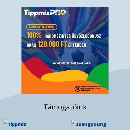
Stieber Mercedes tanítványai a szerdai, egri
bajnoki után hétvégén újra összecsapnak a
hevesiekkel, ezúttal azonban...
okt. 18, 2024
Eurokupa-csoportkör: könnyed győzelem
az Ortigia ellen
Második mérkőzését is megnyerte a BVSC-
Manna ABC a férfi vízilabda Eurokupa-
csoportkörében. Egy remek második negy...
okt. 17, 2024
Támogatóink