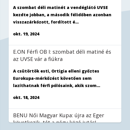
A szombat déli matinét a vendéglátó UVSE
kezdte jobban, a második félidőben azonban
visszazárkózott, fordított é...
okt. 19, 2024
E.ON Férfi OB I: szombat déli matiné és
az UVSE vár a fiúkra
A csütörtök esti, Ortigia elleni győztes
Eurokupa-mérkőzést követően sem
lazíthatnak férfi pólósaink, akik szom...
okt. 18, 2024
BENU Női Magyar Kupa: újra az Eger
következik, tét a négy közé jutás!