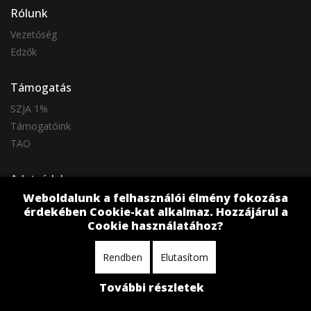
Rólunk
Vezetőség
Edzők
Támogatás
SZJA 1%
Támogatóink
TAO
Adatvédelem
Weboldalunk a felhasználói élmény fokozása
Adatkezelési tájékoztató
érdekében Cookie-kat alkalmaz. Hozzájárul a
Cookie használatához?
Rendben
Elutasítom
További részletek
BVSC Minden jog fentartva © 2026