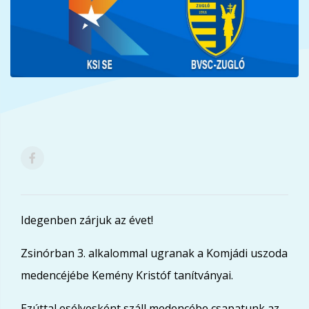
Idegenben zárjuk az évet!
Zsinórban 3. alkalommal ugranak a Komjádi uszoda
medencéjébe Kemény Kristóf tanítványai.
Ezúttal esélyesként száll medencébe csapatunk az