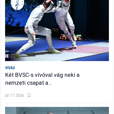
VÍVÁS
Két BVSC-s vívóval vág neki a
nemzeti csapat a
világbajnokságnak
júl. 17, 2026