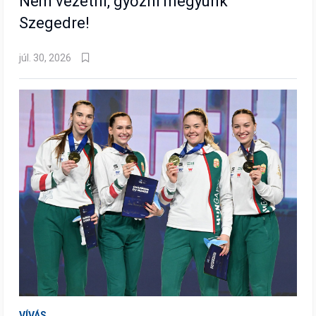
Nem vezetni, győzni megyünk
Szegedre!
júl. 30, 2026
VÍVÁS