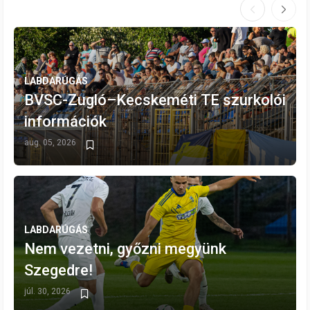
LABDARÚGÁS
BVSC-Zugló–Kecskeméti TE szurkolói
információk
aug. 05, 2026
LABDARÚGÁS
Nem vezetni, győzni megyünk
Szegedre!
júl. 30, 2026