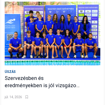
ÚSZÁS
Szervezésben és
eredményekben is jól vizsgázott
a BVSC a Gyermek Úszó
júl. 14, 2026
Országos Bajnokságon