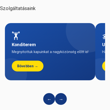
Szolgáltatásaink
🏋️

Konditerem
Usz
Megnyitottuk kapuinkat a nagyközönség előtt is!
Háro
Bővebben →
B
←
→