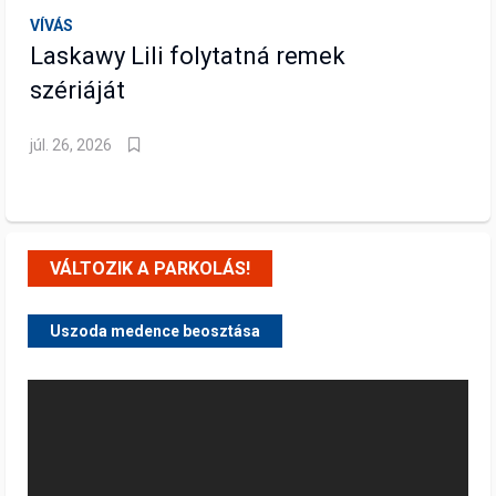
VÍVÁS
Laskawy Lili folytatná remek
szériáját
júl. 26, 2026
VÁLTOZIK A PARKOLÁS!
Uszoda medence beosztása