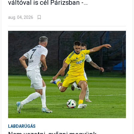
váltóval is cél Párizsban -
VIDEÓ
aug. 04, 2026
LABDARÚGÁS