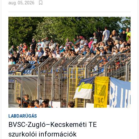
aug. 05, 2026
LABDARÚGÁS
BVSC-Zugló–Kecskeméti TE
szurkolói információk