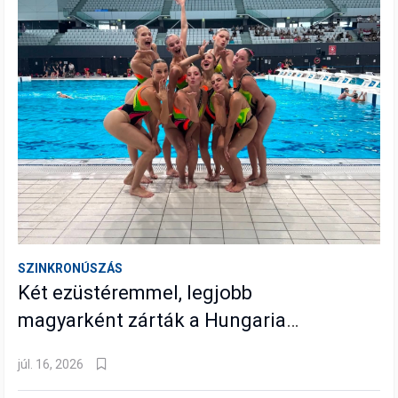
SZINKRONÚSZÁS
Két ezüstéremmel, legjobb
magyarként zárták a Hungarian
Opent szinkronúszóink
júl. 16, 2026