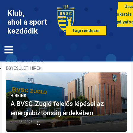
Úsz
Klub,
oktatás
ahol a sport
pályafo
kezdődik
Tagi rendszer
KIEMELT HÍREINK
CSAPATSPORTOK
EGYÉNI SPORTÁGAK
EGYESÜLETI HÍREK
HÍREINK
A BVSC-Zugló felelős lépései az
energiabiztonság érdekében
aug. 05, 2026