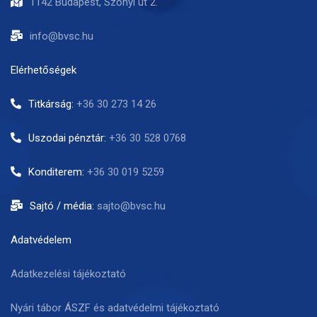
1142 Budapest, Szőnyi út 2.
info@bvsc.hu
Elérhetőségek
Titkárság:
+36 30 273 14 26
Uszodai pénztár:
+36 30 528 0768
Konditerem:
+36 30 019 5259
Sajtó / média:
sajto@bvsc.hu
Adatvédelem
Adatkezelési tájékoztató
Nyári tábor ÁSZF és adatvédelmi tájékoztató