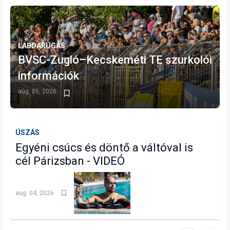
LABDARÚGÁS
BVSC-Zugló–Kecskeméti TE szurkolói
információk
aug. 05, 2026
ÚSZÁS
L
Egyéni csúcs és döntő a váltóval is
cél Párizsban - VIDEÓ
aug. 04, 2026
j