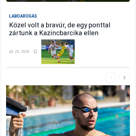
LABDARÚGÁS
V
Közel volt a bravúr, de egy ponttal
zártunk a Kazincbarcika ellen
j
júl. 25, 2026