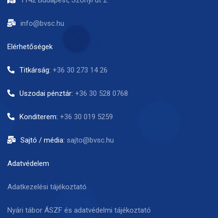
1142 Budapest, Szőnyi út 2.
info@bvsc.hu
Elérhetőségek
Titkárság:
+36 30 273 14 26
Uszodai pénztár:
+36 30 528 0768
Konditerem:
+36 30 019 5259
Sajtó / média:
sajto@bvsc.hu
Adatvédelem
Adatkezelési tájékoztató
Nyári tábor ÁSZF és adatvédelmi tájékoztató