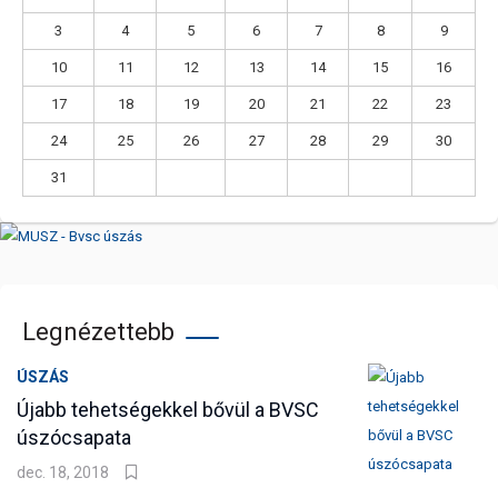
3
4
5
6
7
8
9
10
11
12
13
14
15
16
17
18
19
20
21
22
23
24
25
26
27
28
29
30
31
Legnézettebb
ÚSZÁS
Újabb tehetségekkel bővül a BVSC
úszócsapata
dec. 18, 2018