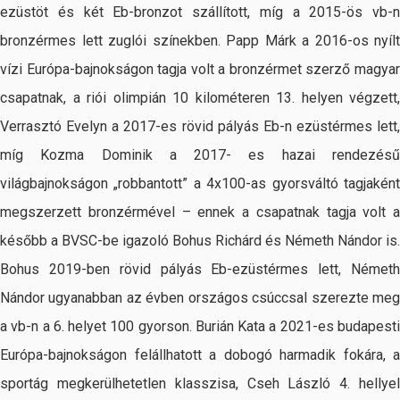
ezüstöt és két Eb-bronzot szállított, míg a 2015-ös vb-n
bronzérmes lett zuglói színekben. Papp Márk a 2016-os nyílt
vízi Európa-bajnokságon tagja volt a bronzérmet szerző magyar
csapatnak, a riói olimpián 10 kilométeren 13. helyen végzett,
Verrasztó Evelyn a 2017-es rövid pályás Eb-n ezüstérmes lett,
míg Kozma Dominik a 2017- es hazai rendezésű
világbajnokságon „robbantott” a 4x100-as gyorsváltó tagjaként
megszerzett bronzérmével – ennek a csapatnak tagja volt a
később a BVSC-be igazoló Bohus Richárd és Németh Nándor is.
Bohus 2019-ben rövid pályás Eb-ezüstérmes lett, Németh
Nándor ugyanabban az évben országos csúccsal szerezte meg
a vb-n a 6. helyet 100 gyorson. Burián Kata a 2021-es budapesti
Európa-bajnokságon felállhatott a dobogó harmadik fokára, a
sportág megkerülhetetlen klasszisa, Cseh László 4. hellyel