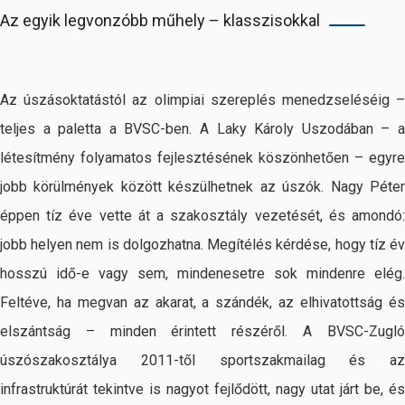
Az egyik legvonzóbb műhely – klasszisokkal
Az úszásoktatástól az olimpiai szereplés menedzseléséig –
teljes a paletta a BVSC-ben. A Laky Károly Uszodában – a
létesítmény folyamatos fejlesztésének köszönhetően – egyre
jobb körülmények között készülhetnek az úszók. Nagy Péter
éppen tíz éve vette át a szakosztály vezetését, és amondó:
jobb helyen nem is dolgozhatna. Megítélés kérdése, hogy tíz év
hosszú idő-e vagy sem, mindenesetre sok mindenre elég.
Feltéve, ha megvan az akarat, a szándék, az elhivatottság és
elszántság – minden érintett részéről. A BVSC-Zugló
úszószakosztálya 2011-től sportszakmailag és az
infrastruktúrát tekintve is nagyot fejlődött, nagy utat járt be, és