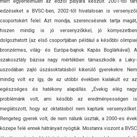
mert egyértelműen az edzői pályára készült. 2001-től tart
edzéseket a BVSC-ben, 2002-től hivatalosan is versenyzői
csoportokért felel. Azt mondja, szerencsésnek tartja magát,
hiszen mindig is jó versenyzőkkel, jó környezetben
dolgozhatott (az első csoportjában például a későbbi olimpiai
bronzérmes, világ- és Európa-bajnok Kapás Boglárkával). A
szakosztály bázisa nagy mértékben támaszkodik a Laky-
uszodában zajló úszásoktatásból kikerülő gyerekekre. Nem
mindig volt ez így, de az utóbbi években kialakult ez az
egészséges és hatékony alapállás. „Évekig elég nagy
problémánk volt, ami később az eredményességen is
meglátszott, hogy az oktatásból nem kaptunk versenyzőket.
Rengeteg gyerek volt, de nem nálunk úsztak, a 2000-es évek
közepe felé ennek hátrányait nyögtük. Mostanra viszont a BVSC