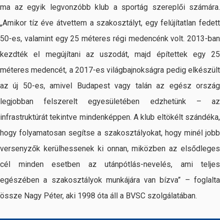
ma az egyik legvonzóbb klub a sportág szereplői számára.
„Amikor tíz éve átvettem a szakosztályt, egy felújítatlan fedett
50-es, valamint egy 25 méteres régi medencénk volt. 2013-ban
kezdték el megújítani az uszodát, majd építettek egy 25
méteres medencét, a 2017-es világbajnokságra pedig elkészült
az új 50-es, amivel Budapest vagy talán az egész ország
legjobban felszerelt egyesületében edzhetünk – az
infrastruktúrát tekintve mindenképpen. A klub eltökélt szándéka,
hogy folyamatosan segítse a szakosztályokat, hogy minél jobb
versenyzők kerülhessenek ki onnan, miközben az elsődleges
cél minden esetben az utánpótlás-nevelés, ami teljes
egészében a szakosztályok munkájára van bízva” – foglalta
össze Nagy Péter, aki 1998 óta áll a BVSC szolgálatában.