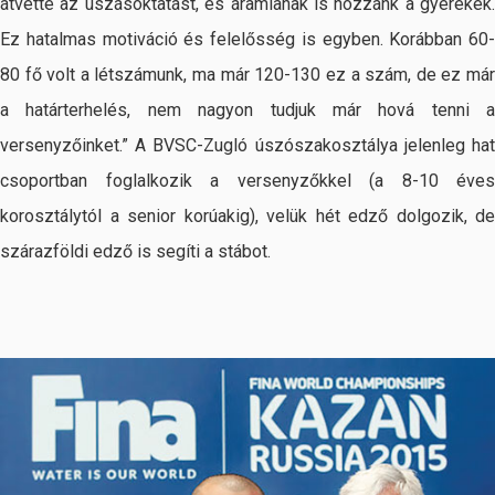
átvette az úszásoktatást, és áramlanak is hozzánk a gyerekek.
Ez hatalmas motiváció és felelősség is egyben. Korábban 60-
80 fő volt a létszámunk, ma már 120-130 ez a szám, de ez már
a határterhelés, nem nagyon tudjuk már hová tenni a
versenyzőinket.” A BVSC-Zugló úszószakosztálya jelenleg hat
csoportban foglalkozik a versenyzőkkel (a 8-10 éves
korosztálytól a senior korúakig), velük hét edző dolgozik, de
szárazföldi edző is segíti a stábot.