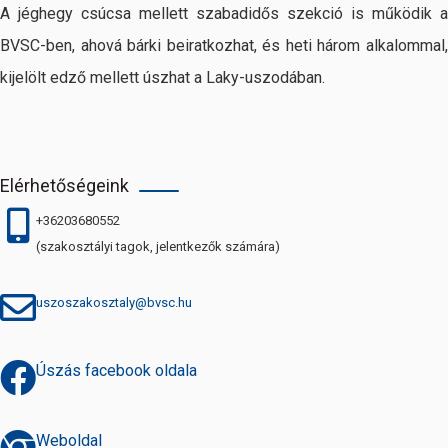
A jéghegy csúcsa mellett szabadidős szekció is működik a
BVSC-ben, ahová bárki beiratkozhat, és heti három alkalommal,
kijelölt edző mellett úszhat a Laky-uszodában.
Elérhetőségeink
+36203680552
(szakosztályi tagok, jelentkezők számára)
uszoszakosztaly@bvsc.hu
Úszás facebook oldala
Weboldal