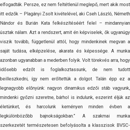
elfogadták. Persze, ez nem feltétlenül meglepő, mert akik most
itt edzők – Plagányi Zsolt kivételével, aki Cseh László, Németh
Nándor és Burián Kata felkészítéséért felel – mindannyian
úsztak nálam. Azt a rendszert, amit én képviselek, ők ugyanúgy
viszik tovább, függetlenül attól, hogy mindenkinek megvan a
saját tudása, elképzelése, akarata és képessége. A munka
azonban ugyanabban a mederben folyik. Volt törekvés arra, hogy
idősebb edzőt is foglalkoztassunk, de nem tudott
beilleszkedni, így nem erőltettük a dolgot. Talán épp ez a
legnagyobb előnyünk: nagyon dinamikus edzői stáb vagyunk,
mindenki győzni szeretne, bárhol is indulunk, eszerint éljük az
életünket, és harcolunk keményen minden évben a
legkülönbözőbb bajnokságokban.” A szakmai munka
szerkezetét természetesen befolyásolta a klasszisok BVSC-