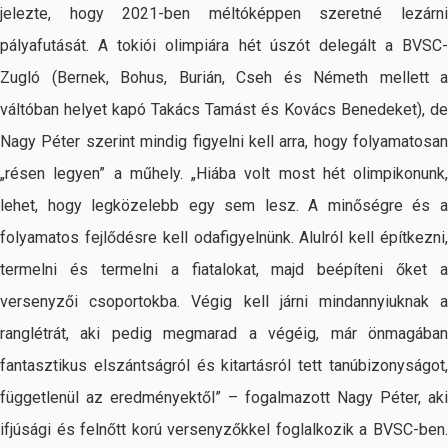
jelezte, hogy 2021-ben méltóképpen szeretné lezárni
pályafutását. A tokiói olimpiára hét úszót delegált a BVSC-
Zugló (Bernek, Bohus, Burián, Cseh és Németh mellett a
váltóban helyet kapó Takács Tamást és Kovács Benedeket), de
Nagy Péter szerint mindig figyelni kell arra, hogy folyamatosan
„résen legyen” a műhely. „Hiába volt most hét olimpikonunk,
lehet, hogy legközelebb egy sem lesz. A minőségre és a
folyamatos fejlődésre kell odafigyelnünk. Alulról kell építkezni,
termelni és termelni a fiatalokat, majd beépíteni őket a
versenyzői csoportokba. Végig kell járni mindannyiuknak a
ranglétrát, aki pedig megmarad a végéig, már önmagában
fantasztikus elszántságról és kitartásról tett tanúbizonyságot,
függetlenül az eredményektől” – fogalmazott Nagy Péter, aki
ifjúsági és felnőtt korú versenyzőkkel foglalkozik a BVSC-ben.