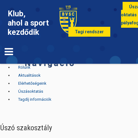
Úsz
Klub,
oktatás
ahol a sport
pályafo
kezdődik
Tagi rendszer
Úszás nyitólap
Rólunk
Aktualitások
Elérhetőségeink
Úszásoktatás
Tagdíj információk
Úszó szakosztály