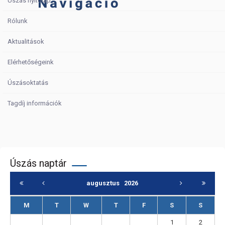
Úszás nyitólap
Rólunk
Aktualitások
Elérhetőségeink
Úszásoktatás
Tagdíj információk
Úszás naptár
augusztus
2026
M
T
W
T
F
S
S
1
2