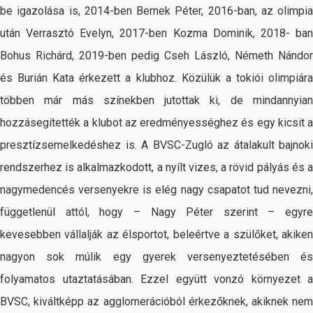
be igazolása is, 2014-ben Bernek Péter, 2016-ban, az olimpia
után Verrasztó Evelyn, 2017-ben Kozma Dominik, 2018- ban
Bohus Richárd, 2019-ben pedig Cseh László, Németh Nándor
és Burián Kata érkezett a klubhoz. Közülük a tokiói olimpiára
többen már más színekben jutottak ki, de mindannyian
hozzásegítették a klubot az eredményességhez és egy kicsit a
presztízsemelkedéshez is. A BVSC-Zugló az átalakult bajnoki
rendszerhez is alkalmazkodott, a nyílt vizes, a rövid pályás és a
nagymedencés versenyekre is elég nagy csapatot tud nevezni,
függetlenül attól, hogy – Nagy Péter szerint – egyre
kevesebben vállalják az élsportot, beleértve a szülőket, akiken
nagyon sok múlik egy gyerek versenyeztetésében és
folyamatos utaztatásában. Ezzel együtt vonzó környezet a
BVSC, kiváltképp az agglomerációból érkezőknek, akiknek nem