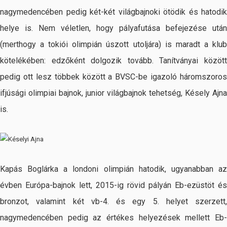
nagymedencében pedig két-két világbajnoki ötödik és hatodik
helye is. Nem véletlen, hogy pályafutása befejezése után
(merthogy a tokiói olimpián úszott utoljára) is maradt a klub
kötelékében: edzőként dolgozik tovább. Tanítványai között
pedig ott lesz többek között a BVSC-be igazoló háromszoros
ifjúsági olimpiai bajnok, junior világbajnok tehetség, Késely Ajna
is.
Kapás Boglárka a londoni olimpián hatodik, ugyanabban az
évben Európa-bajnok lett, 2015-ig rövid pályán Eb-ezüstöt és
bronzot, valamint két vb-4. és egy 5. helyet szerzett,
nagymedencében pedig az értékes helyezések mellett Eb-