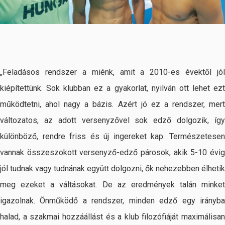
„Feladásos rendszer a miénk, amit a 2010-es évektől jól
kiépítettünk. Sok klubban ez a gyakorlat, nyilván ott lehet ezt
működtetni, ahol nagy a bázis. Azért jó ez a rendszer, mert
változatos, az adott versenyzővel sok edző dolgozik, így
különböző, rendre friss és új ingereket kap. Természetesen
vannak összeszokott versenyző-edző párosok, akik 5-10 évig
jól tudnak vagy tudnának együtt dolgozni, ők nehezebben élhetik
meg ezeket a váltásokat. De az eredmények talán minket
igazolnak. Önműködő a rendszer, minden edző egy irányba
halad, a szakmai hozzáállást és a klub filozófiáját maximálisan