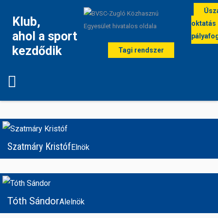
Úsz
Klub,
oktatás
ahol a sport
pályafo
kezdődik
Tagi rendszer
Klubvezetés
Szatmáry Kristóf
Elnök
Tóth Sándor
Alelnök