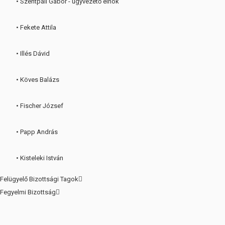
• Szentpáli Gábor - ügyvezető elnök
• Fekete Attila
• Illés Dávid
• Köves Balázs
• Fischer József
• Papp András
• Kisteleki István
Felügyelő Bizottsági Tagok
Fegyelmi Bizottság