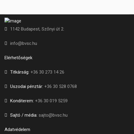
1142 Budapest, Szőnyi út 2.
info@bvsc.hu
Elérhetőségek
Titkárság:
+36 30 273 14 26
Uszodai pénztár:
+36 30 528 0768
Konditerem:
+36 30 019 5259
Sajtó / média:
sajto@bvsc.hu
Adatvédelem