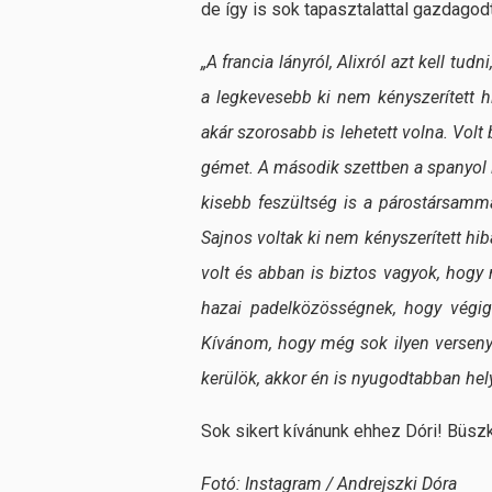
de így is sok tapasztalattal gazdagod
„A francia lányról, Alixról azt kell tu
a legkevesebb ki nem kényszerített h
akár szorosabb is lehetett volna. Vol
gémet. A második szettben a spanyol l
kisebb feszültség is a párostársamma
Sajnos voltak ki nem kényszerített hib
volt és abban is biztos vagyok, hogy
hazai padelközösségnek, hogy végi
Kívánom, hogy még sok ilyen verseny
kerülök, akkor én is nyugodtabban hely
Sok sikert kívánunk ehhez Dóri! Büsz
Fotó: Instagram / Andrejszki Dóra