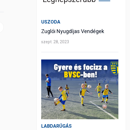
USZODA
 cikk: Győztes zárás a padel Európa-bajnokságon
Zuglói Nyugdíjas Vendégek
szept. 28, 2023
LABDARÚGÁS