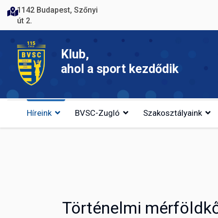
1142 Budapest, Szőnyi
út 2.
Klub,
ahol a sport kezdődik
Híreink
BVSC-Zugló
Szakosztályaink
Történelmi mérföldkő