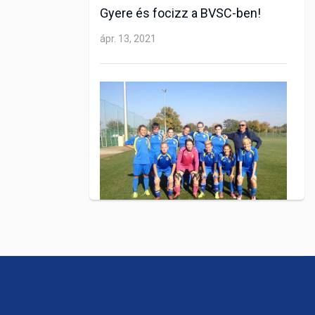
Gyere és focizz a BVSC-ben!
ápr. 13, 2021
LABDARÚGÁS
Fiatalon elhunyt játékosunk
emlékéért játszanak női
labdarúgóink
szept. 19, 2021