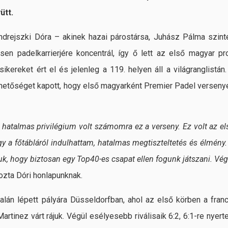
ütt.
ndrejszki Dóra – akinek hazai párostársa, Juhász Pálma szint
en padelkarrierjére koncentrál, így ő lett az első magyar pro
ikereket ért el és jelenleg a 119. helyen áll a világranglistán.
ehetőséget kapott, hogy első magyarként Premier Padel verseny
atalmas privilégium volt számomra ez a verseny. Ez volt az el
y a főtábláról indulhattam, hatalmas megtiszteltetés és élmény.
k, hogy biztosan egy Top40-es csapat ellen fogunk játszani. Vég
ozta Dóri honlapunknak.
alán lépett pályára Düsseldorfban, ahol az első körben a franc
rtinez várt rájuk. Végül esélyesebb riválisaik 6:2, 6:1-re nyerte