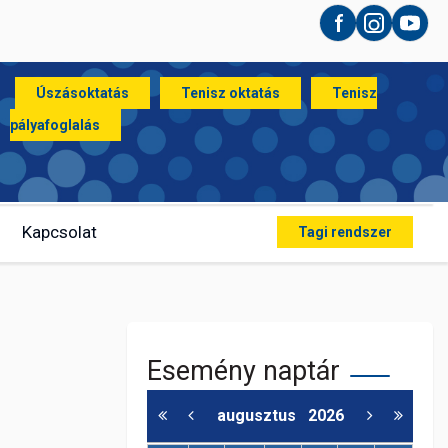
Facebook
Instagram
YouT
Úszásoktatás
Tenisz oktatás
Tenisz
pályafoglalás
Kapcsolat
Tagi rendszer
Esemény naptár
augusztus
2026