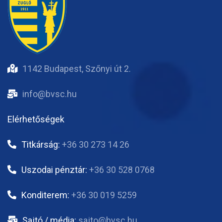
1142 Budapest, Szőnyi út 2.
info@bvsc.hu
Elérhetőségek
Titkárság:
+36 30 273 14 26
Uszodai pénztár:
+36 30 528 0768
Konditerem:
+36 30 019 5259
Sajtó / média:
sajto@bvsc.hu