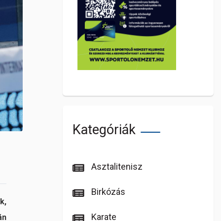
Kategóriák
Asztalitenisz
Birkózás
k,
Karate
án