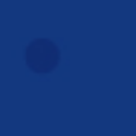
LABDARÚGÁS
Foci óvodásoknak a BVSC-ben
aug. 01, 2019