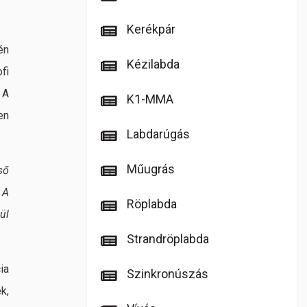
Kerékpár
én
Kézilabda
fi
 A
K1-MMA
en
Labdarúgás
Műugrás
ső
 A
Röplabda
ül
Strandröplabda
ia
Szinkronúszás
k,