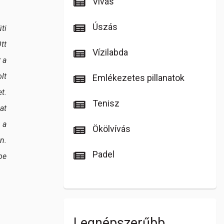
Vívás
Úszás
ti
tt
Vízilabda
 a
lt
Emlékezetes pillanatok
t.
Tenisz
at
 a
Ökölvívás
n.
Padel
be
Legnépszerűbb