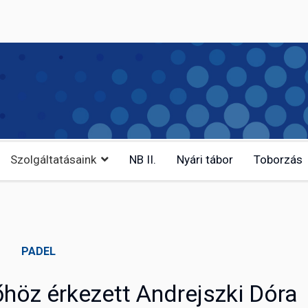
Szolgáltatásaink
NB II.
Nyári tábor
Toborzás
PADEL
höz érkezett Andrejszki Dóra