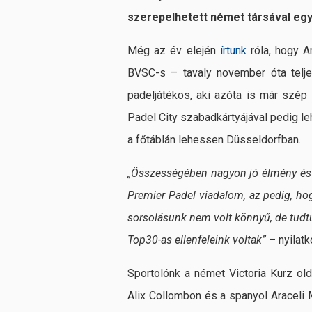
szerepelhetett német társával egy
Még az év elején
írtunk
róla, hogy A
BVSC-s – tavaly november óta teljes
padeljátékos, aki azóta is már szép s
Padel City szabadkártyájával pedig l
a főtáblán lehessen Düsseldorfban.
„Összességében nagyon jó élmény és h
Premier Padel viadalom, az pedig, hog
sorsolásunk nem volt könnyű, de tudtu
Top30-as ellenfeleink voltak”
– nyilatk
Sportolónk a német Victoria Kurz old
Alix Collombon és a spanyol Araceli Ma