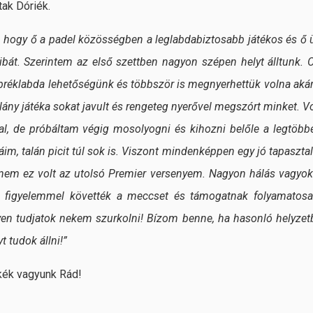
tak Dóriék.
dni, hogy ő a padel közösségben a leglabdabiztosabb játékos és ő ü
ibát. Szerintem az első szettben nagyon szépen helyt álltunk. O
t bréklabda lehetőségünk és többször is megnyerhettük volna akár
ány játéka sokat javult és rengeteg nyerővel megszórt minket. Vo
l, de próbáltam végig mosolyogni és kihozni belőle a legtöbbe
áim, talán picit túl sok is. Viszont mindenképpen egy jó tapasztal
 nem ez volt az utolsó Premier versenyem. Nagyon hálás vagyok
g figyelemmel követték a meccset és támogatnak folyamatosa
en tudjatok nekem szurkolni! Bízom benne, ha hasonló helyzet
t tudok állni!”
kék vagyunk Rád!