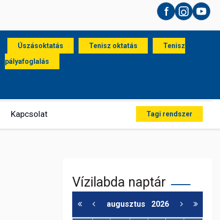
Facebook
Instagram
YouT
Úszásoktatás
Tenisz oktatás
Tenisz
pályafoglalás
Kapcsolat
Tagi rendszer
Vízilabda naptár
augusztus
2026