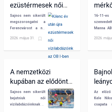
ezüstérmesek női
mérkő
között Magyari Alda
és Tiba Panna, de az
vízilabdázóink az OB
Feren
Sajnos nem sikerült
16-11-es 
amerikai olimpiai
megszorongatni a
szenvedet
I-ben
bronzérmes Chase
Ferencvárost a női
Manna AB
Dodd, valamint
vízilabda OB I
a női vízi
tehetséges
2026. május 31.
2026. máju
döntőjének harmadik
döntőjéne
utánpótlás
felvonásán, így a
mérkőzésé
válogatott játékosok
zöld-fehérek bajnoki
Telekom e
is.
címet ünnepelhettek
pályán. Ez 
a Komjádi
hogy össz
A nemzetközi
Bajno
Uszodában. A BVSC-
2-0 az 
Manna ABC viszont
Ferencvár
kupában az elődöntő
leány
egy nagyon szépen
az egyik f
volt a végállomás
csillogó ezüstérmet
győzelmé
Sajnos nem sikerült
Az előző
szerzett!
párharcban
bejutniuk női
Kele Niko
így is
vízilabdázóinknak az
csapata 
küzdött
Eurokupa fináléjába.
az or