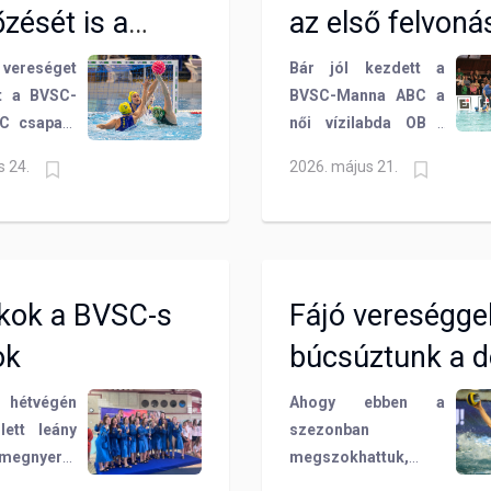
zését is a
az első felvoná
életében az OB I-
ben? Ennek jártunk
cváros nyerte
vereséget
Bár jól kezdett a
utána!
t a BVSC-
BVSC-Manna ABC a
C csapata
női vízilabda OB I
labda OB I
döntőjének első
s 24.
2026. május 21.
k második
felvonásán és bő egy
n az FTC-
negyeden át tartotta
llen hazai
a lépést a jóval
azt jelenti,
esélyesebb
esítésben
Ferencvárossal, ezt
kok a BVSC-s
Fájó vereségge
állás a
követően a címvédő
os javára,
magabiztosan nyert
ok
búcsúztunk a 
él harmadik
15-8-ra. Folytatás
álmoktól
ig tartó
vasárnap, a Szőnyi
 hétvégén
Ahogy ebben a
! A lányok
úton!
lett leány
szezonban
 nagyot
megnyerte
megszokhattuk,
ek és az
szágos
ismét egy szoros és