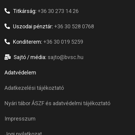
pálya és az UVSE
ellen felszabadult
Titkárság:
+36 30 273 14 26
energiák is
bennünket
Uszodai pénztár:
+36 30 528 0768
segíthetnek Béres
Gergely
Konditerem:
+36 30 019 5259
vezetőedzőnk
szerint!
Sajtó / média:
sajto@bvsc.hu
Adatvédelem
Adatkezelési tájékoztató
Nyári tábor ÁSZF és adatvédelmi tájékoztató
Impresszum
Jogi nyilatkozat