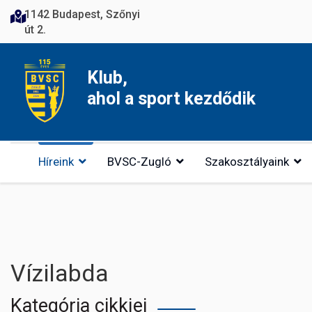
1142 Budapest, Szőnyi
út 2.
Klub,
ahol a sport kezdődik
Híreink
BVSC-Zugló
Szakosztályaink
Vízilabda
Kategória cikkjei