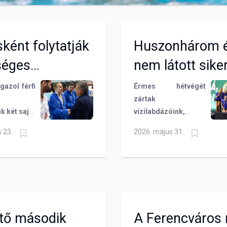
ként folytatják
Huszonhárom 
séges
nem látott sike
osaink
gazol férfi
Érmes hétvégét
zártak
k két saját
vízilabdázóink,
válogatott
hiszen a BVSC-
s 23.
2026. május 31.
 Mészáros
Manna ABC
s Tátrai
szombaton a férfi OB
következő
I-ben bronz-, míg
vasárnap a női
bajnokságban
ezüstérmet szerzett.
Mikor volt utoljára
tő második
A Ferencváros 
dupla dobogó a klub