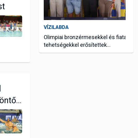
st
VÍZILABDA
Olimpiai bronzérmesekkel és fiatal
tehetségekkel erősítettek
vízilabdázóink
júl. 07, 2026
l
döntős