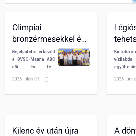
Olimpiai
Légiós
bronzérmesekkel és
tehet
fiatal tehetségekkel
játék
Bejelentette érkezőit
Külföldre i
a BVSC-Manna ABC
vízilabda
erősítettek
női és férfi
együttesün
vízilabdázóink
vízilabdacsapata.
nevelésű 
2026. július 07.
2026. júniu
Előbbinél négy,
játékosa
utóbbinál két új
Mátyás é
játékost mutattak be
Dávid a 
a felkészülés
szezontól.
rajtjánál rendezett
sajtótájékoztatón. A
Szőnyi úton folytatja
Kilenc év után újra
A dön
pályafutását többek