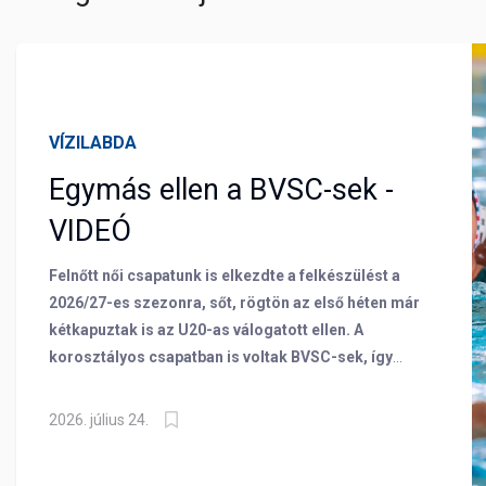
VÍZILABDA
Egymás ellen a BVSC-sek -
VIDEÓ
Felnőtt női csapatunk is elkezdte a felkészülést a
2026/27-es szezonra, sőt, rögtön az első héten már
kétkapuztak is az U20-as válogatott ellen. A
korosztályos csapatban is voltak BVSC-sek, így
mindkét oldalról megszólaltattunk egy-egy
játékosunkat. Schmuck Tünde az U20-as válogatott és
2026. július 24.
a BVSC céljairól is mesélt, míg Dobi Dorina elárulta,
milyen volt szinte rögtön mérkőzést játszani.