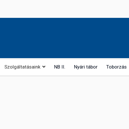
Szolgáltatásaink
NB II.
Nyári tábor
Toborzás