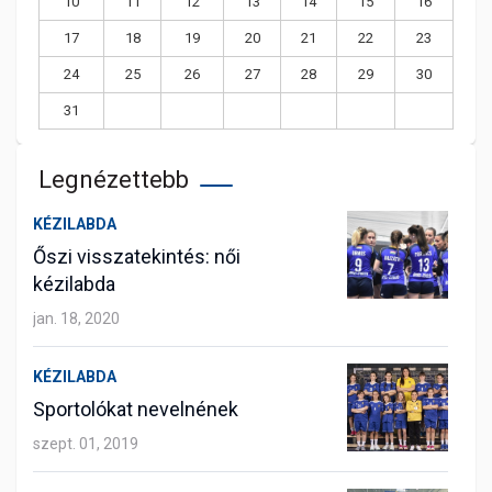
10
11
12
13
14
15
16
17
18
19
20
21
22
23
24
25
26
27
28
29
30
31
Legnézettebb
KÉZILABDA
Őszi visszatekintés: női
kézilabda
jan. 18, 2020
KÉZILABDA
Sportolókat nevelnének
szept. 01, 2019