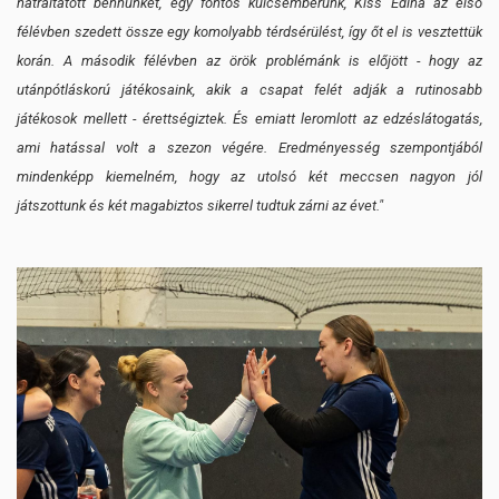
hátráltatott bennünket, egy fontos kulcsemberünk, Kiss Edina az első
félévben szedett össze egy komolyabb térdsérülést, így őt el is vesztettük
korán. A második félévben az örök problémánk is előjött - hogy az
utánpótláskorú játékosaink, akik a csapat felét adják a rutinosabb
játékosok mellett - érettségiztek. És emiatt leromlott az edzéslátogatás,
ami hatással volt a szezon végére. Eredményesség szempontjából
mindenképp kiemelném, hogy az utolsó két meccsen nagyon jól
játszottunk és két magabiztos sikerrel tudtuk zárni az évet."