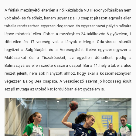
A férfiak mezőnyétől eltérően a női kézilabda NB II lebonyolításában nem
volt alsó- és felsőház, hanem ugyanaz a 13 csapat játszott egymás ellen
tabella rendszerben egyszer idegenben és egyszer hazai pályán pályára
lépve mindenki ellen. Ebben a mezőnyben 24 találkozón 6 győzelem, 1
döntetlen és 17 vereség volt a lányok mérlege. Oda-vissza sikerült
legyőzni a Salgótarjánt és a Veresegyházt illetve egyszer-egyszer a
Mátészalkát és a Tiszakécskét, az egyetlen döntetlent pedig a
Balmazújváros ellen szedte össze a csapat. Bár a 11. hely a tabella alsó
részét jelenti, nem sok hiányzott ahhoz, hogy akár a középmezőnyben
végezzen Balog Bea csapata. A vezetőedző szerint jó közösség épült
ezt jól mutatja az utolsó két fordulóban elért győzelem is.