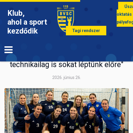
Úsz
Klub,
oktatás
ahol a sport
pályafo
kezdődik
Tagi rendszer
KÉZILABDA
Balog Bea: "Taktikailag és
technikailag is sokat léptünk előre"
2026. június 26.