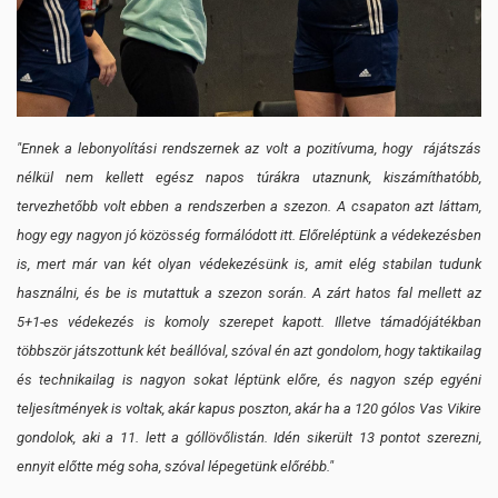
"Ennek a lebonyolítási rendszernek az volt a pozitívuma, hogy rájátszás
nélkül nem kellett egész napos túrákra utaznunk, kiszámíthatóbb,
tervezhetőbb volt ebben a rendszerben a szezon. A csapaton azt láttam,
hogy egy nagyon jó közösség formálódott itt. Előreléptünk a védekezésben
is, mert már van két olyan védekezésünk is, amit elég stabilan tudunk
használni, és be is mutattuk a szezon során. A zárt hatos fal mellett az
5+1-es védekezés is komoly szerepet kapott. Illetve támadójátékban
többször játszottunk két beállóval, szóval én azt gondolom, hogy taktikailag
és technikailag is nagyon sokat léptünk előre, és nagyon szép egyéni
teljesítmények is voltak, akár kapus poszton, akár ha a 120 gólos Vas Vikire
gondolok, aki a 11. lett a góllövőlistán. Idén sikerült 13 pontot szerezni,
ennyit előtte még soha, szóval lépegetünk előrébb."