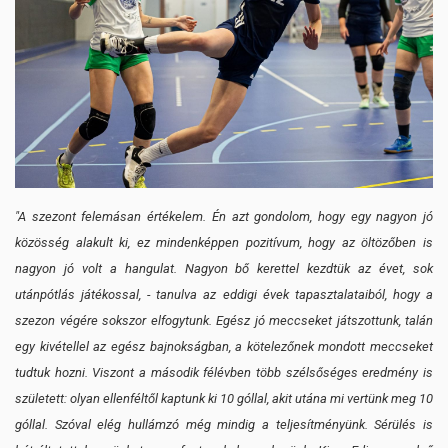
"A szezont felemásan értékelem. Én azt gondolom, hogy egy nagyon jó
közösség alakult ki, ez mindenképpen pozitívum, hogy az öltözőben is
nagyon jó volt a hangulat. Nagyon bő kerettel kezdtük az évet, sok
utánpótlás játékossal, - tanulva az eddigi évek tapasztalataiból, hogy a
szezon végére sokszor elfogytunk. Egész jó meccseket játszottunk, talán
egy kivétellel az egész bajnokságban, a kötelezőnek mondott meccseket
tudtuk hozni. Viszont a második félévben több szélsőséges eredmény is
született: olyan ellenféltől kaptunk ki 10 góllal, akit utána mi vertünk meg 10
góllal. Szóval elég hullámzó még mindig a teljesítményünk. Sérülés is