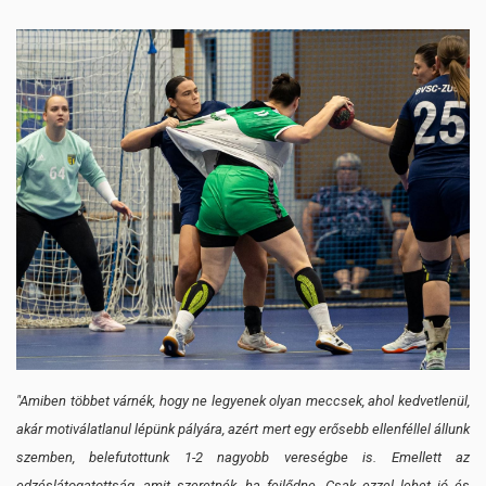
"Amiben többet várnék, hogy ne legyenek olyan meccsek, ahol kedvetlenül,
akár motiválatlanul lépünk pályára, azért mert egy erősebb ellenféllel állunk
szemben, belefutottunk 1-2 nagyobb vereségbe is. Emellett az
edzéslátogatottság, amit szeretnék, ha fejlődne. Csak ezzel lehet jó és