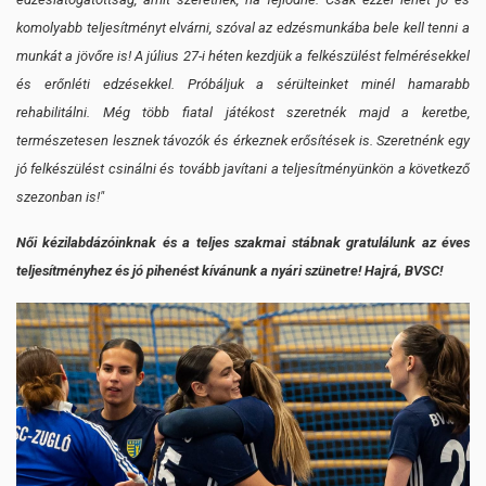
komolyabb teljesítményt elvárni, szóval az edzésmunkába bele kell tenni a
munkát a jövőre is! A július 27-i héten kezdjük a felkészülést felmérésekkel
és erőnléti edzésekkel. Próbáljuk a sérülteinket minél hamarabb
rehabilitálni. Még több fiatal játékost szeretnék majd a keretbe,
természetesen lesznek távozók és érkeznek erősítések is. Szeretnénk egy
jó felkészülést csinálni és tovább javítani a teljesítményünkön a következő
szezonban is!"
Női kézilabdázóinknak és a teljes szakmai stábnak gratulálunk az éves
teljesítményhez és jó pihenést kívánunk a nyári szünetre! Hajrá, BVSC!