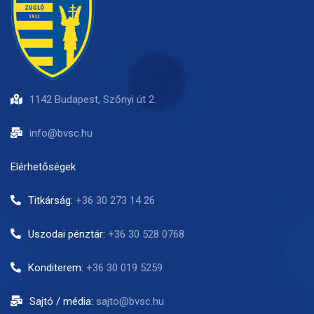
1142 Budapest, Szőnyi út 2.
info@bvsc.hu
Elérhetőségek
Titkárság:
+36 30 273 14 26
Uszodai pénztár:
+36 30 528 0768
Konditerem:
+36 30 019 5259
Sajtó / média:
sajto@bvsc.hu