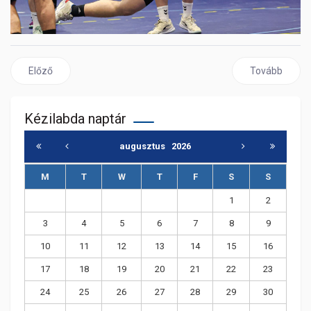
Előző cikk: Nemzetközi utánpótlás tornán vettek részt U12-es é
Következő cik
Előző
Tovább
Kézilabda naptár
augusztus
2026
M
T
W
T
F
S
S
1
2
3
4
5
6
7
8
9
10
11
12
13
14
15
16
17
18
19
20
21
22
23
24
25
26
27
28
29
30