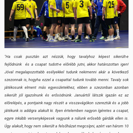
"Ha csak pusztán azt nézzük, hogy tavalyhoz képest sikerült-e
fejlődnünk és a csapat tudott-e előrébb jutni, akkor határozottan igen!
Jóval megalapozottabb esélyekkel tudunk nekimenni akár a következő
szezonnak is, hogyha ezzel a csapattal tudunk tovább menni. Tavaly sok
játékosunk elment más egyesületekhez, ebben a szezonban azonban
sikerült jól igazolnunk és erősödnünk. Januártól látszik igazán ez az
előrelépés, a pontjaink nagy részét a visszavágókon szereztük és a jobb
játékunk is addigra alakult ki. Ilyen értelemben nagyon ígéretes a csapat,
egyre inkább versenyképesek vagyunk a nálunk erősebb gárdák ellen is.
Úgy alakult, hogy nem sikerült a felsőházat megcsípni, azért van három 10