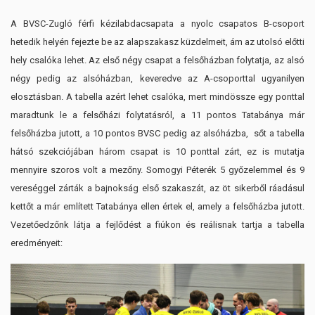
A BVSC-Zugló férfi kézilabdacsapata a nyolc csapatos B-csoport
hetedik helyén fejezte be az alapszakasz küzdelmeit, ám az utolsó előtti
hely csalóka lehet. Az első négy csapat a felsőházban folytatja, az alsó
négy pedig az alsóházban, keveredve az A-csoporttal ugyanilyen
elosztásban. A tabella azért lehet csalóka, mert mindössze egy ponttal
maradtunk le a felsőházi folytatásról, a 11 pontos Tatabánya már
felsőházba jutott, a 10 pontos BVSC pedig az alsóházba, sőt a tabella
hátsó szekciójában három csapat is 10 ponttal zárt, ez is mutatja
mennyire szoros volt a mezőny. Somogyi Péterék 5 győzelemmel és 9
vereséggel zárták a bajnokság első szakaszát, az öt sikerből ráadásul
kettőt a már említett Tatabánya ellen értek el, amely a felsőházba jutott.
Vezetőedzőnk látja a fejlődést a fiúkon és reálisnak tartja a tabella
eredményeit: