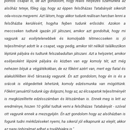
pontos csapat is, de azt gondolom, hogy reális helyezés számunkra az
alsóház teteje, főleg úgy, hogy az éppen felsőházas Tatabányát sikerült
oda-vissza megverni. Azt látom, hogy akkor tudunk reálisan harcban lenni a
felsőházba kerülésért, hogyha fejben tudunk erősödni. Azokon a
meccseken tudtunk igazán jól játszani, amikor azt gondoltuk, hogy mi
vagyunk az esélytelenebbek és komolyabb tétmeccseken is jó
teljesítményt adott le a csapat, vagy pedig, amikor tét nélküli találkozókon
léptünk pályára és tudtunk felszabadultan játszani. Azt a helyzetet, amikor
esélyesként lépünk pályára és közben van egy komoly tét, azt még
nehezen bírjuk a végjátékokban, de ez főként azért van, mert egy fiatal és
alakulófélben lévő társaság vagyunk. Én azt gondolom, hogy én is és a
srácok is elégedettek lehetünk, komoly edzésmunka van mögöttünk.
Főként januártól tudunk úgy dolgozni, hogy az, az élcsapatok teljesítményét
is megközelítette edzésszámban és létszámban is. Ennek meg is lett az
eredménye, hiszen 10 góllal tudtuk verni a felsőházas Tatabányát - szóval
ott vagyunk ennek a mezsgyéjén. Én azt gondolom hogy az alsóházban is
fogunk tudni mérkőzéseket nyerni, ha sikerül jól elkapnunk az elejét, akkor
az nagy önbizalmat adhat a továbbiakra is."