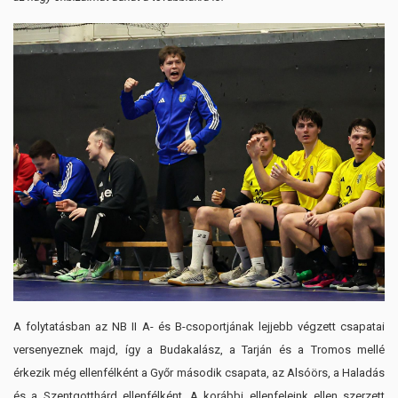
A folytatásban az NB II A- és B-csoportjának lejjebb végzett csapatai
versenyeznek majd, így a Budakalász, a Tarján és a Tromos mellé
érkezik még ellenfélként a Győr második csapata, az Alsóörs, a Haladás
és a Szentgotthárd ellenfélként. A korábbi ellenfeleink ellen szerzett