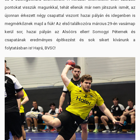
pontokat visszük magunkkal, tehát ellenük már nem játszunk ismét, az
újonnan érkezett négy csapattal viszont hazai pályán és idegenben is
megmérkőznek majd a fiúk! Az első találkozóra március 29-én vasárnap
kerül sor, hazai pályán az Alsóörs ellen! Somogyi Péternek és
csapatának eredményes építkezést és sok sikert kívánunk a
folytatásban is! Hajrá, BVSC!