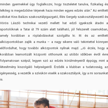
minden gyermekkel úgy foglalkozni, hogy tiszteletet tanulva, fizikailag és
lelkileg is megedződve térjenek haza minden egyes edzés után.” Az említett
célokat Kiss Balázs szakosztályigazgató, Illés Gergely szakosztályvezető és
Vörös László technikai vezető mellett hat edző igyekszik átadni a
sportolóknak a Tatai út 79 szám alatt található, jól felszerelt csarnokban,
amely korábban a röplabdásokat szolgálta ki. Itt és az említett
alközpontokban zajlik a munka – a nagy sikerre való tekintettel könnyen
előfordulhat, hogy további alközpontok nyílnak majd. „Jó érzés, hogy a
korábban leamortizált központi otthonunk az utóbbi időkben évről évre
folyamatosan szépül, legyen szó az edzés körülményeiről éppúgy, mint a
létesítmény kiszolgáló helyiségeiről. Érződik a klubban a tudatosság, az
igényesség, a vezetők a szívükön viselik a szakosztályok, így a mi sorsunkat
is.