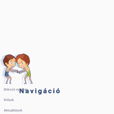
Birkozó nyitólap
Rólunk
Aktualitások