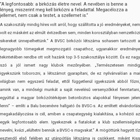
"A legfontosabb: a birkózás életre nevel. A nevében is benne a
lényeg, miszerint meg kell birkózni a feladattal. Megacélozza a
jellemet, nem csak a testet, a szellemet is.”
A szakosztály mindig híres volt arról, hogy szállította a jó eredményeket, nem
volt ez másként az elmúlt évtizedben sem, minden korosztályban nemzetközi
sikereket ünnepelhettünk.” A BVSC birkózói létszáma sohasem tartozott a
legnagyobb tömegeket megmozgató csapathoz, ugyanakkor eredménye
tekintetében rendbe ott volt hazánk top 3-5 szakosztálya között. És ez nagy
szó a jól ismert nagy klubok mezőnyében. „Természetesen mindig
igyekszünk toborozni, a létszámot gyarapítani, de ez nyilvánvalóan a mai
világban nem egyszerű feladat, ettől függetlenül igyekszünk abból főzni,
amink van, a minőségi munkát a saját nevelésű versenyzőkkel fenntartani,
egyúttal a magyar birkózótérképen betonbiztos alapokkal fényesen jelen
lenni” – említi a Balu becenévre hallgató ős BVSC-s. Az említett elvándorlás
megakadályozása is cél, amiben a csapategység kialakítása, a kohézió az
egyik legfontosabb elem. Igyekeznek a fiatalokat a klub szellemiségére
nevelni, kvázi „elültetni bennük a BVSC-s magvakat.” A mögöttünk hagyott tíz
esztendő első felében az utánpótlás létszáma is csökkent, miként Kiss