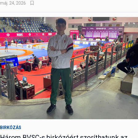
máj. 24, 2026
BIRKÓZÁS
Három BVSC-s birkózóért szoríthatunk az