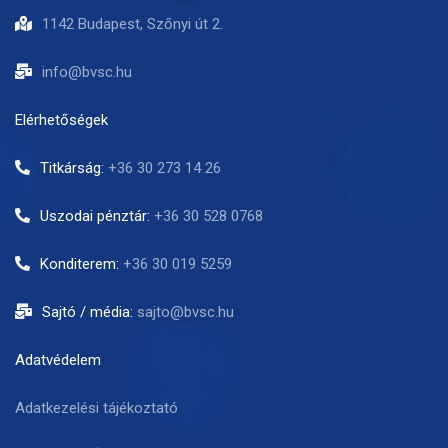
1142 Budapest, Szőnyi út 2.
info@bvsc.hu
Elérhetőségek
Titkárság:
+36 30 273 14 26
Uszodai pénztár:
+36 30 528 0768
Konditerem:
+36 30 019 5259
Sajtó / média:
sajto@bvsc.hu
Adatvédelem
Adatkezelési tájékoztató