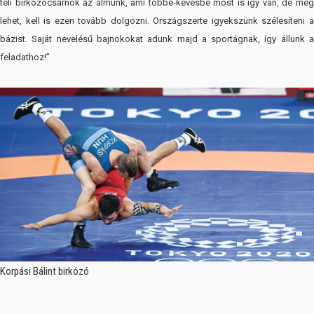
teli birkózócsarnok az álmunk, ami többé-kevésbé most is így van, de még
lehet, kell is ezen tovább dolgozni. Országszerte igyekszünk szélesíteni a
bázist. Saját nevelésű bajnokokat adunk majd a sportágnak, így állunk a
feladathoz!”
Korpási Bálint birkózó