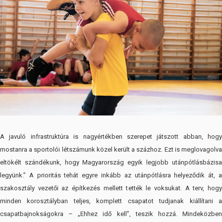
A javuló infrastruktúra is nagyértékben szerepet játszott abban, hogy
mostanra a sportolói létszámunk közel került a százhoz. Ezt is meglovagolva
eltökélt szándékunk, hogy Magyarország egyik legjobb utánpótlásbázisa
legyünk.” A prioritás tehát egyre inkább az utánpótlásra helyeződik át, a
szakosztály vezetői az építkezés mellett tették le voksukat. A terv, hogy
minden korosztályban teljes, komplett csapatot tudjanak kiállítani a
csapatbajnokságokra – „Ehhez idő kell”, teszik hozzá. Mindeközben