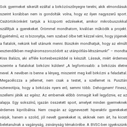
Sok gyermeket sikerült ezáltal a birkózószőnyegre terelni, akik elmondásuk
szerint korábban nem is gondolták volna, hogy ez ilyen nagyszerű sport.
Csütörtökönként tartjuk a központi edzéseket, amikor mikrobuszokkal
szállítjuk a gyerekeket. Örömmel mondhatom, kiválóan működik a projekt.
Egyértelmű, ez is bizonyítja, nem szabad ölbe tett kézzel várni, hogy jöjjenek
a fiatalok, nekünk kell utánunk menni. Büszkén mondhatjuk, hogy az elmúlt
esztendőkben megháromszorozódott az utánpótlás-létszámunk!” – mondta
Kiss Balázs, aki afféle kortesbeszéddel is készült. Lássuk, miért érdemes
szerinte a fiatalokat birkózni küldeni! „A legfontosabb: a birkózás életre
nevel. A nevében is benne a lényeg, miszerint meg kell birkózni a feladattal.
Megacélozza a jellemet, nem csak a testet, a szellemet is. Pusztán
sztereotípia, hogy a birkózás nyers erő, semmi több. Dehogynem! Finesz,
szellemi játék az egész. Az embernek előbb önmagát kell legyőznie, ez az
alapja. Egy sokszínű, igazán összetett sport, amelyet minden gyermeknek
érdemes kipróbálnia. Nem csupán az úgynevezett hiperaktív gyerekeket
várjuk, hanem a szolid, jól nevelt gyerekeket is, akiknek nem árt, ha kicsit
beletanulnak a vagányság, zsiványság témakörébe. A BVSC-ben igyekszünk