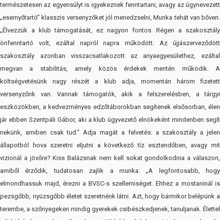
természetesen az egyensúlyt is igyekeznek fenntartani, avagy az úgynevezett
„esernyőtartó” klasszis versenyzőket jól menedzselni, Munka tehát van bőven.
„Élvezzük a klub támogatását, ez nagyon fontos. Régen a szakosztály
önfenntartó volt, ezáltal napról napra működött. Az újjászerveződött
szakosztály azonban visszacsatlakozott az anyaegyesülethez, ezáltal
megvan a stabilitás, amely közös érdekek mentén működik. A
költségvetésünk nagy részét a klub adja, momentán három fizetett
versenyzőnk van. Vannak támogatók, akik a felszerelésben, a tárgyi
eszközökben, a kedvezményes edzőtáborokban segítenek elsősorban, élen
jár ebben Szentpáli Gábor, aki a klub ügyvezető elnökeként mindenben segít
nekünk, amiben csak tud.” Adja magát a felvetés: a szakosztály a jelen
állapotból hova szeretni eljutni a következő tíz esztendőben, avagy mit
vizionál a jövőre? Kiss Balázsnak nem kell sokat gondolkodnia a válaszon,
amiből érződik, tudatosan zajlik a munka: „A legfontosabb, hogy
elmondhassuk majd, érezni a BVSC-s szellemiséget. Ehhez a mostaninál is
pezsgőbb, nyüzsgőbb életet szeretnénk látni. Azt, hogy bármikor belépünk a
terembe, a szőnyegeken mindig gyerekek csibészkedjenek, tanuljanak. Élettel