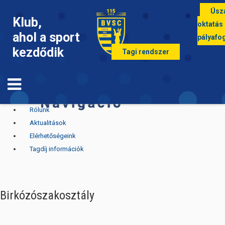
Úsz
Klub,
oktatás
ahol a sport
pályafo
kezdődik
Tagi rendszer
Birkozó nyitólap
Rólunk
Aktualitások
Elérhetőségeink
Tagdíj információk
Birkózószakosztály