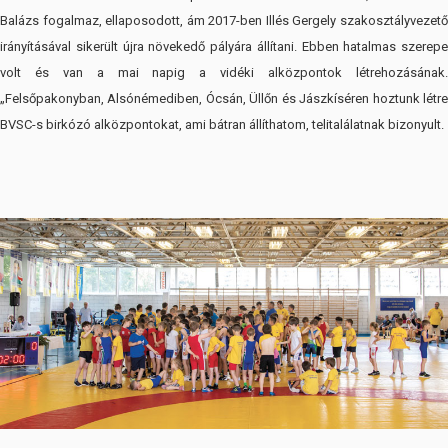
Balázs fogalmaz, ellaposodott, ám 2017-ben Illés Gergely szakosztályvezető
irányításával sikerült újra növekedő pályára állítani. Ebben hatalmas szerepe
volt és van a mai napig a vidéki alközpontok létrehozásának.
„Felsőpakonyban, Alsónémediben, Ócsán, Üllőn és Jászkíséren hoztunk létre
BVSC-s birkózó alközpontokat, ami bátran állíthatom, telitalálatnak bizonyult.