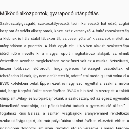
Működő alközpontok, gyarapodó utánpótlás
Szakosztályigazgató, szakosztályvezető, technikai vezető, hat edző, zuglói
központ és vidéki alközpontok, közel száz versenyző. A birkózószakosztály
a klubnak is hála stabil lábakon áll, az „esernyőtartó” klasszisok mellett az
utánpótláson a prioritás. A klub egyik elit, 1925-ben alakult szakosztálya
időről időre nevelte ki a magyar sport meghatározó alakjait, az elmúlt
évtizedben azonban meglehetősen sziszifuszi volt ez a munka. Sziszifuszi,
hiszen többször előfordult, hogy ígéretes tehetséget csábítottak el
tehetősebb klubok, így nem derülhetett ki, adott fiatal meddig jutott volna el a
BVSC kötelékein belül. Éppen ezért is nagy szó, egyúttal a szakmai nívóra
utal, hogy Korpási Bálint személyében BVSC-s birkózó is szerepelt a tokiói
olimpián! „Világ- és Európa-bajnokunk a szakosztály, sőt az egész egyesület
kiemelkedő sportolója, akit példaképként tudunk a gyerekek elé állítani” –
fogalmaz Kiss Balázs, a szintén világbajnoki aranyéremmel rendelkező
szakosztályigazgató, aki már pályafutása utolsó évében elkezdett ebben a
pozícióban dolgozni, ám isten igazából utolsó versenye, a varsói Európa-