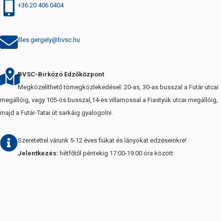
+36 20 406 0404
illes.gergely@bvsc.hu
BVSC-Birkózó Edzőközpont
Megközelíthető tömegközlekedésel: 20-as, 30-as busszal a Futár utcai
megállóig, vagy 105-ös busszal,14-es villamossal a Fiastyúk utcai megállóig,
majd a Futár-Tatai út sarkáig gyalogolni.
Szeretettel várunk 5-12 éves fiúkat és lányokat edzéseinkre!
Jelentkezés:
hétfőtől péntekig 17:00-19:00 óra között