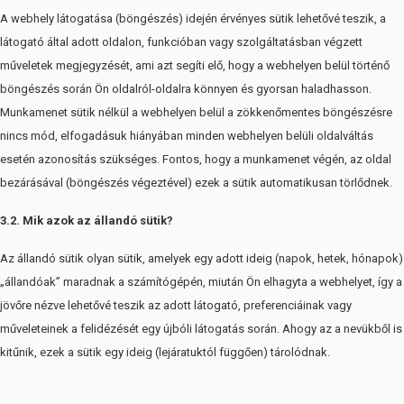
A webhely látogatása (böngészés) idején érvényes sütik lehetővé teszik, a
látogató által adott oldalon, funkcióban vagy szolgáltatásban végzett
műveletek megjegyzését, ami azt segíti elő, hogy a webhelyen belül történő
böngészés során Ön oldalról-oldalra könnyen és gyorsan haladhasson.
Munkamenet sütik nélkül a webhelyen belül a zökkenőmentes böngészésre
nincs mód, elfogadásuk hiányában minden webhelyen belüli oldalváltás
esetén azonosítás szükséges. Fontos, hogy a munkamenet végén, az oldal
bezárásával (böngészés végeztével) ezek a sütik automatikusan törlődnek.
3.2. Mik azok az állandó sütik?
Az állandó sütik olyan sütik, amelyek egy adott ideig (napok, hetek, hónapok)
„állandóak” maradnak a számítógépén, miután Ön elhagyta a webhelyet, így a
jövőre nézve lehetővé teszik az adott látogató, preferenciáinak vagy
műveleteinek a felidézését egy újbóli látogatás során. Ahogy az a nevükből is
kitűnik, ezek a sütik egy ideig (lejáratuktól függően) tárolódnak.