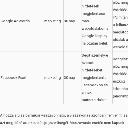
előzmény
hirdetések
érdeklődé
megjelenítése
IPcím (an
Google AdWords
marketing
30 nap
más
a felhasz
weboldalakon a
meglátog
Google Display
oldalak a
hálózatán belül.
weboldal
Segít személyre
Böngész
szabott
előzmény
hirdetéseket
érdeklődé
Facebook Pixel
marketing
30 nap
megjeleníteni a
eszköz
Facebookon és
informáci
annak
(anonimiz
partneroldalain.
A hozzájárulás bármikor visszavonható, a visszavonás azonban nem érinti az
azt megelőző adatkezelés jogszerűségét. Visszavonás esetén nem kapunk