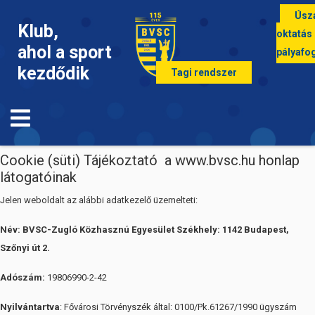
Úsz
Klub,
oktatás
ahol a sport
pályafo
kezdődik
Tagi rendszer
Cookie (süti) tájékoztató (pdf)
Cookie (süti) Tájékoztató a www.bvsc.hu honlap
látogatóinak
Jelen weboldalt az alábbi adatkezelő üzemelteti:
Név: BVSC-Zugló Közhasznú Egyesület Székhely: 1142 Budapest,
Szőnyi út 2.
Adószám:
19806990-2-42
Nyilvántartva
: Fővárosi Törvényszék által: 0100/Pk.61267/1990 ügyszám