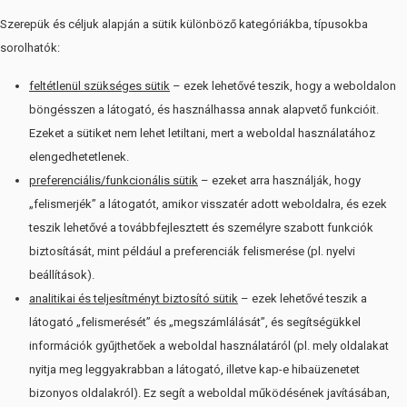
Szerepük és céljuk alapján a sütik különböző kategóriákba, típusokba
sorolhatók:
feltétlenül szükséges sütik
– ezek lehetővé teszik, hogy a weboldalon
böngésszen a látogató, és használhassa annak alapvető funkcióit.
Ezeket a sütiket nem lehet letiltani, mert a weboldal használatához
elengedhetetlenek.
preferenciális/funkcionális sütik
– ezeket arra használják, hogy
„felismerjék” a látogatót, amikor visszatér adott weboldalra, és ezek
teszik lehetővé a továbbfejlesztett és személyre szabott funkciók
biztosítását, mint például a preferenciák felismerése (pl. nyelvi
beállítások).
analitikai és teljesítményt biztosító sütik
– ezek lehetővé teszik a
látogató „felismerését” és „megszámlálását”, és segítségükkel
információk gyűjthetőek a weboldal használatáról (pl. mely oldalakat
nyitja meg leggyakrabban a látogató, illetve kap-e hibaüzenetet
bizonyos oldalakról). Ez segít a weboldal működésének javításában,