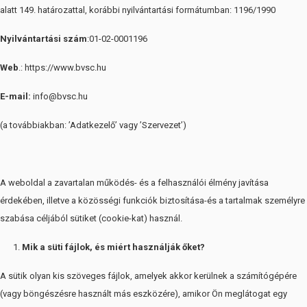
alatt 149. határozattal, korábbi nyilvántartási formátumban: 1196/1990
Nyilvántartási
szám
:01-02-0001196
Web
.: https://www.bvsc.hu
E-mail:
info@bvsc.hu
(a továbbiakban: ’Adatkezelő’ vagy ’Szervezet’)
A weboldal a zavartalan működés- és a felhasználói élmény javítása
érdekében, illetve a közösségi funkciók biztosítása-és a tartalmak személyre
szabása céljából sütiket (cookie-kat) használ.
Mik a süti fájlok, és miért használják őket?
A sütik olyan kis szöveges fájlok, amelyek akkor kerülnek a számítógépére
(vagy böngészésre használt más eszközére), amikor Ön meglátogat egy