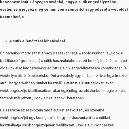
beazonosítását. Lényeges továbbá, hogy a sütik engedélyezése
esetén sem jegyez meg semmilyen azonosítót vagy jelszót a weboldal
üzemeltetője.
A sütik ellenőrzési lehetőségei
Ön bármikor módosíthatja vagy visszavonhatja weboldalunkon (a „Cookie
beállítások” gomb alatt) a sütik használatához adott hozzájárulását, amelyet
oldalunk első látogatásakor ad(ott) a sütik engedélyezésére vonatkozóan (a
webhelyre történő belépéskor Önt a webhely egy un. banner-ben figyelmezteti
arról, hogy a webhely sütiket használ). Letilthatja a süti fájlokat, akár
webböngészője beállításaiban, akár egyénileg, az oldalunkon megjelenített,
fentebb már jelzett „Cookie beállítások” keretében.
Ha szeretné az eszközein tárolt sütiket eltávolítani, és szeretné
webböngészőjét úgy konfigurálni, hogy az visszautasítsa a sütiket,
használhatja webböngészőjének beállításait. Ezek a süti-böngészési