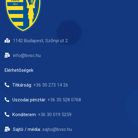
1142 Budapest, Szőnyi út 2.
info@bvsc.hu
Elérhetőségek
Titkárság:
+36 30 273 14 26
Uszodai pénztár:
+36 30 528 0768
Konditerem:
+36 30 019 5259
Sajtó / média:
sajto@bvsc.hu