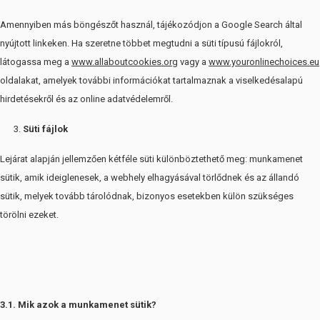
Amennyiben más böngészőt használ, tájékozódjon a Google Search által
nyújtott linkeken. Ha szeretne többet megtudni a süti típusú fájlokról,
látogassa meg a
www.allaboutcookies.org
vagy a
www.youronlinechoices.eu
oldalakat, amelyek további információkat tartalmaznak a viselkedésalapú
hirdetésekről és az online adatvédelemről.
Süti fájlok
Lejárat alapján jellemzően kétféle süti különböztethető meg: munkamenet
sütik, amik ideiglenesek, a webhely elhagyásával törlődnek és az állandó
sütik, melyek tovább tárolódnak, bizonyos esetekben külön szükséges
törölni ezeket.
3.1. Mik azok a munkamenet sütik?