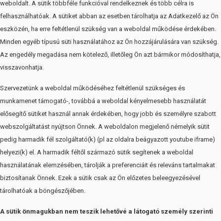
weboldalt. A sütik többféle funkcióval rendelkeznek és több célra is
felhasználhatóak. A sütiket abban az esetben tárolhatja az Adatkezelő az Ön
eszközén, ha erre feltétlenül szükség van a weboldal működése érdekében.
Minden egyéb típusú süti használatához az Ön hozzájárulására van szükség.
Az engedély megadása nem kötelező, illetőleg Ön azt bármikor módosíthatja,
visszavonhatja.
Szervezetünk a weboldal működéséhez feltétlenül szükséges és
munkamenet támogató-, továbbá a weboldal kényelmesebb használatát
elősegítő sütiket használ annak érdekében, hogy jobb és személyre szabott
webszolgáltatást nyújtson Önnek. A weboldalon megjelenő némelyik sütit
pedig harmadik fél szolgáltató(k) (pl az oldalra beágyazott youtube iframe)
helyezi(k) el. A harmadik féltől származó sütik segítenek a weboldal
használatának elemzésében, tárolják a preferenciáit és releváns tartalmakat
biztosítanak Önnek. Ezek a sütik csak az Ön előzetes beleegyezésével
tárolhatóak a böngészőjében.
A sütik önmagukban nem teszik lehetővé a látogató személy szerinti