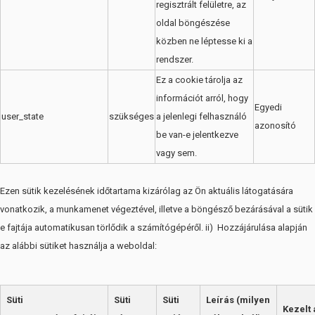
regisztrált felületre, az
oldal böngészése
közben ne léptesse ki a
rendszer.
Ez a cookie tárolja az
információt arról, hogy
Egyedi
user_state
szükséges
a jelenlegi felhasználó
azonosító
be van-e jelentkezve
vagy sem.
Ezen sütik kezelésének időtartama kizárólag az Ön aktuális látogatására
vonatkozik, a munkamenet végeztével, illetve a böngésző bezárásával a sütik
e fajtája automatikusan törlődik a számítógépéről. ii) Hozzájárulása alapján
az alábbi sütiket használja a weboldal:
Süti
Süti
Süti
Leírás (milyen
Kezelt 