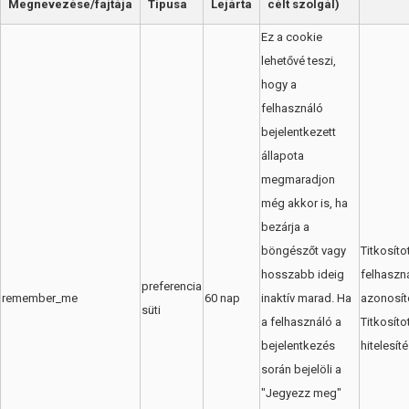
Megnevezése/fajtája
Típusa
Lejárta
célt szolgál)
Ez a cookie
lehetővé teszi,
hogy a
felhasználó
bejelentkezett
állapota
megmaradjon
még akkor is, ha
bezárja a
böngészőt vagy
Titkosíto
hosszabb ideig
felhaszn
preferencia
remember_me
60 nap
inaktív marad. Ha
azonosít
süti
a felhasználó a
Titkosíto
bejelentkezés
hitelesít
során bejelöli a
"Jegyezz meg"