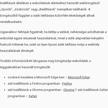
beállítások általában a weboldalunk eléréséhez használt webböngésző
„Opciók”, „Eszközök” vagy „Beállítások” menüjében találhatók. A
böngészőtől függően a sütik letiltására különféle lehetőségek állnak
rendelkezésére.
Ugyanakkor felhívjuk figyelmét, ha letiltja a sütiket, nehézségei adódhatnak a
weboldal egyes részeinek használatával, mivel a sütik alapvetően kényelmi
funkciót töltenek be, ezért az ilyen típusú sütik letiltása rontja a webhely
használatának élményét.
További információkért látogassa meg böngészője weboldalát; a
leggyakrabban használt böngészők:
cookie-k kezelése a Microsoft Edge-ben –
Microsoft Edge
süti beállítások a Firefox programban -
Firefox
süti beállítások a Chrome programban -
Chorme
 süti beállítások Safari
programban –
Safari