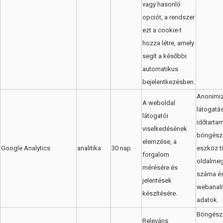
vagy hasonló
opciót, a rendszer
ezt a cookie-t
hozza létre, amely
segít a későbbi
automatikus
bejelentkezésben.
Anonimizá
A weboldal
látogatás
látogatói
időtartam
viselkedésének
böngésző
elemzése, a
Google Analytics
analitika
30 nap
eszköz t
forgalom
oldalmeg
mérésére és
száma é
jelentések
webanalit
készítésére.
adatok.
Böngész
Releváns