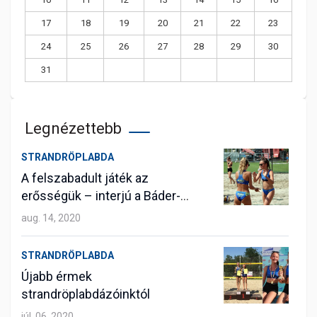
17
18
19
20
21
22
23
24
25
26
27
28
29
30
31
Legnézettebb
STRANDRÖPLABDA
A felszabadult játék az
erősségük – interjú a Báder-
Botyánszki párossal
aug. 14, 2020
STRANDRÖPLABDA
Újabb érmek
strandröplabdázóinktól
júl. 06, 2020