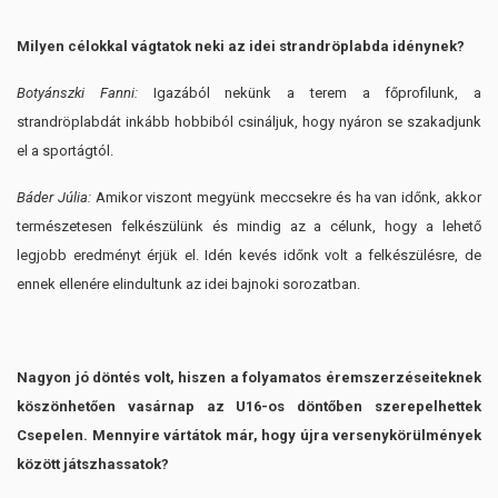
Milyen célokkal vágtatok neki az idei strandröplabda idénynek?
Botyánszki Fanni:
Igazából nekünk a terem a főprofilunk, a
strandröplabdát inkább hobbiból csináljuk, hogy nyáron se szakadjunk
el a sportágtól.
Báder Júlia:
Amikor viszont megyünk meccsekre és ha van időnk, akkor
természetesen felkészülünk és mindig az a célunk, hogy a lehető
legjobb eredményt érjük el. Idén kevés időnk volt a felkészülésre, de
ennek ellenére elindultunk az idei bajnoki sorozatban.
Nagyon jó döntés volt, hiszen a folyamatos éremszerzéseiteknek
köszönhetően vasárnap az U16-os döntőben szerepelhettek
Csepelen. Mennyire vártátok már, hogy újra versenykörülmények
között játszhassatok?