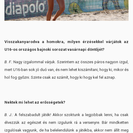
Visszakanyarodva a homokra, milyen érzésekkel várjátok az
U16-os országos bajnoki sorozat vasárnapi döntőjét?
B. F.:
Nagy izgalommal várjuk. Szerintem az összes páros nagyon izgul,
mert U16-ban sok jó duó van, és nem lehet kiszámítani, hogy ki, mikor és
hol fog győzni. Szinte csak az számít, hogy ki hogy kel fel aznap.
Nektek mi lehet az erősségetek?
B. J.:
A felszabadult játék! Akkor szoktunk a legjobbak lenni, ha csak
élvezzük az egészet és nem izgulunk rá a versenyre. Bár mindketten
izgulósak vagyunk, de ha belelendülünk a játékba, akkor nem állít meg