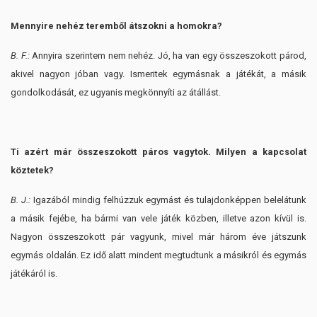
Mennyire nehéz teremből átszokni a homokra?
B. F.:
Annyira szerintem nem nehéz. Jó, ha van egy összeszokott párod,
akivel nagyon jóban vagy. Ismeritek egymásnak a játékát, a másik
gondolkodását, ez ugyanis megkönnyíti az átállást.
Ti azért már összeszokott páros vagytok. Milyen a kapcsolat
köztetek?
B. J.:
Igazából mindig felhúzzuk egymást és tulajdonképpen belelátunk
a másik fejébe, ha bármi van vele játék közben, illetve azon kívül is.
Nagyon összeszokott pár vagyunk, mivel már három éve játszunk
egymás oldalán. Ez idő alatt mindent megtudtunk a másikról és egymás
játékáról is.