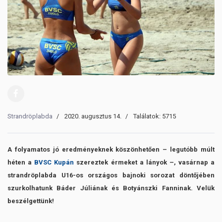
Strandröplabda
2020. augusztus 14.
Találatok: 5715
A folyamatos jó eredményeknek köszönhetően – legutóbb múlt
héten a
BVSC Kupán
szereztek érmeket a lányok –, vasárnap a
strandröplabda U16-os országos bajnoki sorozat döntőjében
szurkolhatunk Báder Júliának és Botyánszki Fanninak. Velük
beszélgettünk!