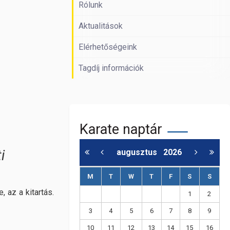
Rólunk
Aktualitások
Elérhetőségeink
Tagdíj információk
Karate naptár
i
augusztus
2026
M
T
W
T
F
S
S
, az a kitartás.
1
2
3
4
5
6
7
8
9
10
11
12
13
14
15
16