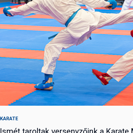
KARATE
Ismét taroltak versenyzőink a Karat