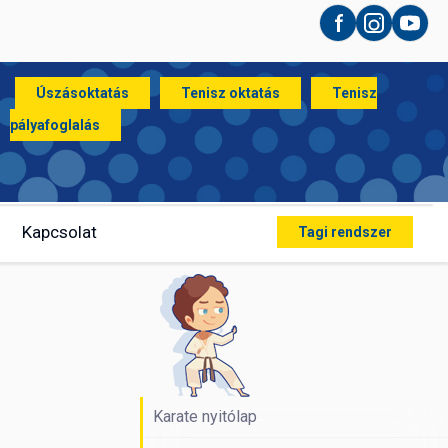
Facebook
Instagram
YouT
Úszásoktatás
Tenisz oktatás
Tenisz
pályafoglalás
Kapcsolat
Tagi rendszer
Karate nyitólap