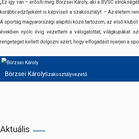
„Ez így van – erősíti meg Börzsei Károly, aki a BVSC elnökségé
korábbi edzőjeként is képviseli a szakosztályt. – Az életem ren
A sportág magyarországi alapítói közé tartozom, az első klubot
években nyolc évig vezettem a válogatottat, világkupákat sz
rengeteget kellett dolgozni azért, hogy elfogadást nyerjen a spo
Börzsei Károly
Szakosztályvezető
Aktuális