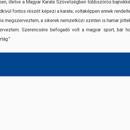
ben, illetve a Magyar Karate Szövetségben többszörös bajnokkén
dkívül fontos részét képezi a karate, voltaképpen ennek rendelt
 is megszerveztem, a sikerek nemzetközi szinten is hamar jötte
erveztem. Szerencsére befogadó volt a magyar sport, bár hoz
rtág.”