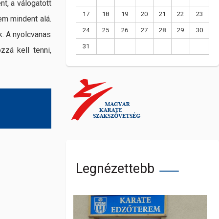
t, a válogatott
17
18
19
20
21
22
23
em mindent alá.
24
25
26
27
28
29
30
k. A nyolcvanas
31
zá kell tenni,
Legnézettebb