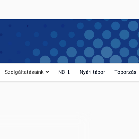
Szolgáltatásaink
NB II.
Nyári tábor
Toborzás