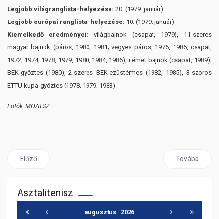
Legjobb világranglista-helyezése:
20. (1979. január)
Legjobb európai ranglista-helyezése:
10. (1979. január)
Kiemelkedő eredményei:
világbajnok (csapat, 1979), 11-szeres
magyar bajnok (páros, 1980, 1981; vegyes páros, 1976, 1986, csapat,
1972, 1974, 1978, 1979, 1980, 1984, 1986), német bajnok (csapat, 1989),
BEK-győztes (1980), 2-szeres BEK-ezüstérmes (1982, 1985), 3-szoros
ETTU-kupa-győztes (1978, 1979, 1983)
Fotók: MOATSZ
Előző cikk: Szakosztályvezetőként juttatná újra az Extraligába 
Következő cik
Előző
Tovább
Asztalitenisz
augusztus
2026