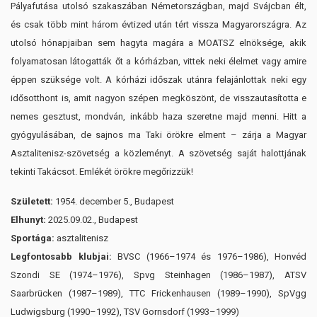
Pályafutása utolsó szakaszában Németországban, majd Svájcban élt,
és csak több mint három évtized után tért vissza Magyarországra. Az
utolsó hónapjaiban sem hagyta magára a MOATSZ elnöksége, akik
folyamatosan látogatták őt a kórházban, vittek neki élelmet vagy amire
éppen szüksége volt. A kórházi időszak utánra felajánlottak neki egy
idősotthont is, amit nagyon szépen megköszönt, de visszautasította e
nemes gesztust, mondván, inkább haza szeretne majd menni. Hitt a
gyógyulásában, de sajnos ma Taki örökre elment – zárja a Magyar
Asztalitenisz-szövetség a közleményt. A szövetség saját halottjának
tekinti Takácsot. Emlékét örökre megőrizzük!
Született:
1954. december 5., Budapest
Elhunyt:
2025.09.02., Budapest
Sportága:
asztalitenisz
Legfontosabb klubjai:
BVSC (1966–1974 és 1976–1986), Honvéd
Szondi SE (1974–1976), Spvg Steinhagen (1986–1987), ATSV
Saarbrücken (1987–1989), TTC Frickenhausen (1989–1990), SpVgg
Ludwigsburg (1990–1992), TSV Gornsdorf (1993–1999)