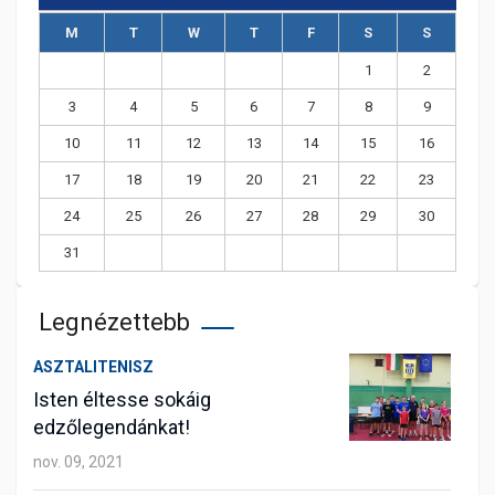
M
T
W
T
F
S
S
1
2
3
4
5
6
7
8
9
10
11
12
13
14
15
16
17
18
19
20
21
22
23
24
25
26
27
28
29
30
31
Legnézettebb
ASZTALITENISZ
Isten éltesse sokáig
edzőlegendánkat!
nov. 09, 2021