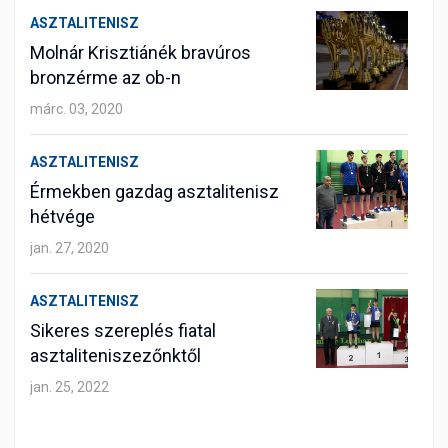
ASZTALITENISZ
Molnár Krisztiánék bravúros
bronzérme az ob-n
márc. 03, 2020
ASZTALITENISZ
Érmekben gazdag asztalitenisz
hétvége
jan. 27, 2020
ASZTALITENISZ
Sikeres szereplés fiatal
asztaliteniszezőnktől
jan. 25, 2022