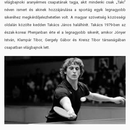
világbajnoki aranyérmes csapatának tagja, akit mindenki csak „Taki”
néven ismert és akinek hozzájárulása a sportág egyik legnagyobb
sikeréhez megkérdőjelezhetetlen volt. A magyar szövetség közösségi
oldalán közölte kedden Takács János halálhírét. Takács 1979-ben az
észak-koreai Phenjanban érte el a legnagyobb sikerét, amikor Jónyer
István, Klampár Tibor, Gergely Gábor és Kreisz Tibor társaságában
csapatban világbajnok lett.