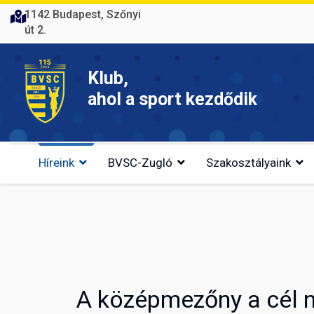
1142 Budapest, Szőnyi
út 2.
Klub,
ahol a sport kezdődik
Híreink
BVSC-Zugló
Szakosztályaink
A középmezőny a cél n