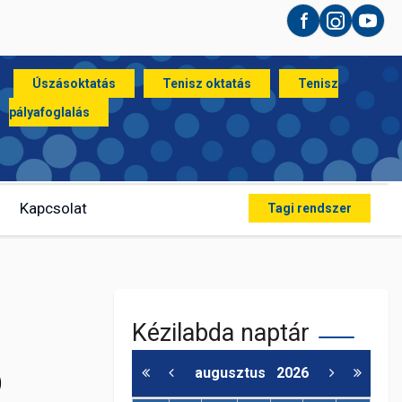
Facebook
Instagram
YouT
Úszásoktatás
Tenisz oktatás
Tenisz
pályafoglalás
Kapcsolat
Tagi rendszer
Kézilabda naptár
augusztus
2026
Ó