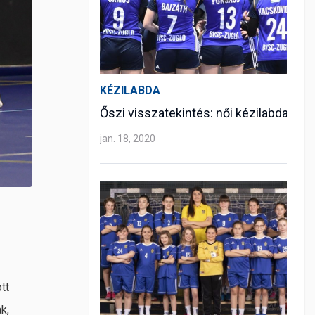
KÉZILABDA
Őszi visszatekintés: női kézilabda
jan. 18, 2020
tt
k,