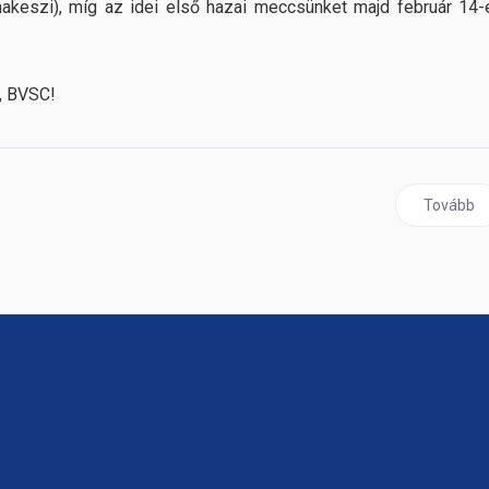
nakeszi), míg az idei első hazai meccsünket majd február 14-
á, BVSC!
ilabdázóinktól
Következő
Tovább