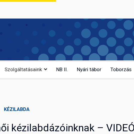
Szolgáltatásaink
NB II.
Nyári tábor
Toborzás
KÉZILABDA
ői kézilabdázóinknak – VIDE