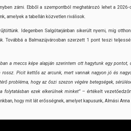
őnyben zárni. Ebből a szempontból meghatározó lehet a 2026-
nk, amelyek a tabellán közvetlen riválisok.
jtöttünk. Idegenben Salgótarjánban sikerült nyerni, míg otthon
k. Továbbá a Balmazújvárosban szerzett 1 pont teszi teljessé
sban a meccs képe alapján szerintem ott hagytunk egy pontot, 
rossz. Picit kettős az arcunk, mert vannak nagyon jó és nagy
térő probléma, hogy az őszi szezon végére betegségek, sérülés
 a folytatásban ezek elkerülnek minket”
– értékelt vezetőedzőn
ónkban, hogy mit lát erősségnek, amelyet kapusunk, Almási Anna 