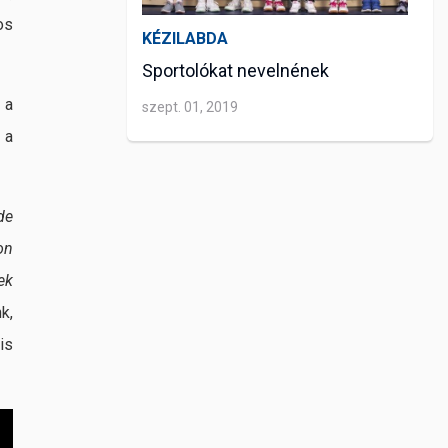
os
KÉZILABDA
Sportolókat nevelnének
 a
szept. 01, 2019
 a
de
on
ek
k,
is
KÉZILABDA
Csarnokavató