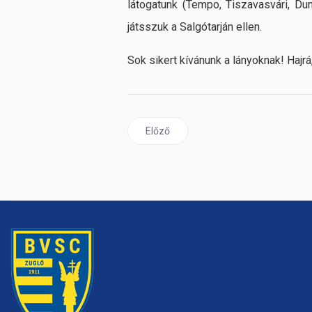
látogatunk (Tempo, Tiszavasvári, Du
játsszuk a Salgótarján ellen.
Sok sikert kívánunk a lányoknak! Hajr
Előző cikk: Tornagyőzelem U12-es kéz
Előző