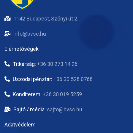
1142 Budapest, Szőnyi út 2.
info@bvsc.hu
Elérhetőségek
Titkárság:
+36 30 273 14 26
Uszodai pénztár:
+36 30 528 0768
Konditerem:
+36 30 019 5259
Sajtó / média:
sajto@bvsc.hu
Adatvédelem