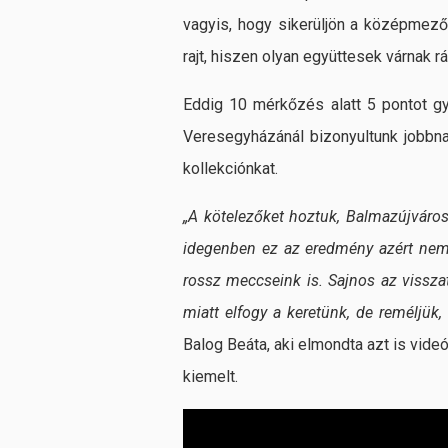
vagyis, hogy sikerüljön a középmez
rajt, hiszen olyan együttesek várnak rá
Eddig 10 mérkőzés alatt 5 pontot gyű
Veresegyházánál bizonyultunk jobbna
kollekciónkat.
„A kötelezőket hoztuk, Balmazújváro
idegenben ez az eredmény azért nem 
rossz meccseink is. Sajnos az vissza
miatt elfogy a keretünk, de reméljük,
Balog Beáta, aki elmondta azt is vide
kiemelt.