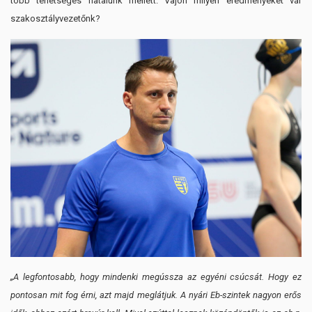
több tehetséges fiatalunk mellett. Vajon milyen eredményeket vár
szakosztályvezetőnk?
„A legfontosabb, hogy mindenki megússza az egyéni csúcsát. Hogy ez
pontosan mit fog érni, azt majd meglátjuk. A nyári Eb-szintek nagyon erős