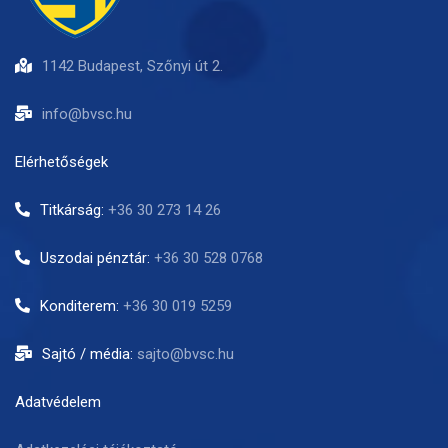
1142 Budapest, Szőnyi út 2.
info@bvsc.hu
Elérhetőségek
Titkárság:
+36 30 273 14 26
Uszodai pénztár:
+36 30 528 0768
Konditerem:
+36 30 019 5259
Sajtó / média:
sajto@bvsc.hu
Adatvédelem