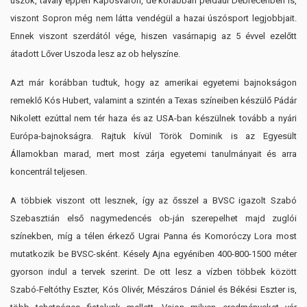
úszók, tavaly éppen Kaposváron, de korábban például Debrecenben is,
viszont Sopron még nem látta vendégül a hazai úszósport legjobbjait.
Ennek viszont szerdától vége, hiszen vasárnapig az 5 évvel ezelőtt
átadott Lőver Uszoda lesz az ob helyszíne.
Azt már korábban tudtuk, hogy az amerikai egyetemi bajnokságon
remeklő Kós Hubert, valamint a szintén a Texas színeiben készülő Pádár
Nikolett ezúttal nem tér haza és az USA-ban készülnek tovább a nyári
Európa-bajnokságra. Rajtuk kívül Török Dominik is az Egyesült
Államokban marad, mert most zárja egyetemi tanulmányait és arra
koncentrál teljesen.
A többiek viszont ott lesznek, így az ősszel a BVSC igazolt Szabó
Szebasztián első nagymedencés ob-ján szerepelhet majd zuglói
színekben, míg a télen érkező Ugrai Panna és Komoróczy Lora most
mutatkozik be BVSC-sként. Késely Ajna egyéniben 400-800-1500 méter
gyorson indul a tervek szerint. De ott lesz a vízben többek között
Szabó-Feltóthy Eszter, Kós Olivér, Mészáros Dániel és Békési Eszter is,