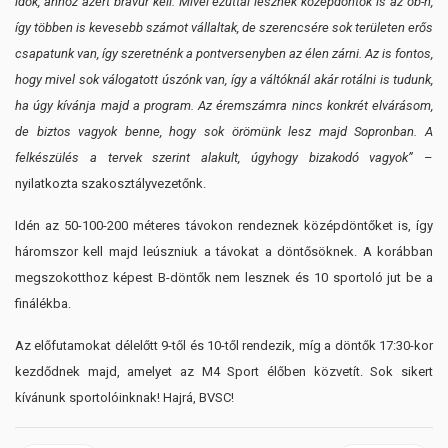
idők, ahhoz azért bravúr kell. Mivel ezúttal lesznek középdöntők is az ob-n,
így többen is kevesebb számot vállaltak, de szerencsére sok területen erős
csapatunk van, így szeretnénk a pontversenyben az élen zárni. Az is fontos,
hogy mivel sok válogatott úszónk van, így a váltóknál akár rotálni is tudunk,
ha úgy kívánja majd a program. Az éremszámra nincs konkrét elvárásom,
de biztos vagyok benne, hogy sok örömünk lesz majd Sopronban. A
felkészülés a tervek szerint alakult, úgyhogy bizakodó vagyok”
–
nyilatkozta szakosztályvezetőnk.
Idén az 50-100-200 méteres távokon rendeznek középdöntőket is, így
háromszor kell majd leúszniuk a távokat a döntősöknek. A korábban
megszokotthoz képest B-döntők nem lesznek és 10 sportoló jut be a
finálékba.
Az előfutamokat délelőtt 9-től és 10-től rendezik, míg a döntők 17:30-kor
kezdődnek majd, amelyet az M4 Sport élőben közvetít. Sok sikert
kívánunk sportolóinknak! Hajrá, BVSC!