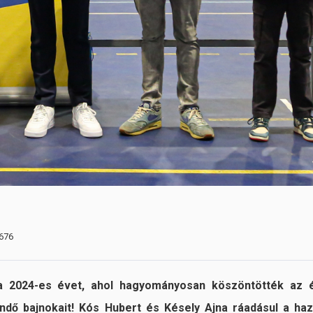
1676
 a 2024-es évet, ahol hagyományosan köszöntötték az 
tendő bajnokait! Kós Hubert és Késely Ajna ráadásul a haz