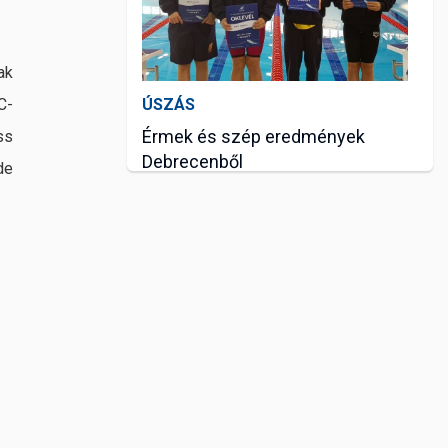
ak
ÚSZÁS
C-
Érmek és szép eredmények
ss
Debrecenből
de
júl. 12, 2019