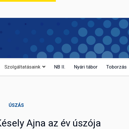
Szolgáltatásaink
NB II.
Nyári tábor
Toborzás
ÚSZÁS
ésely Ajna az év úszója