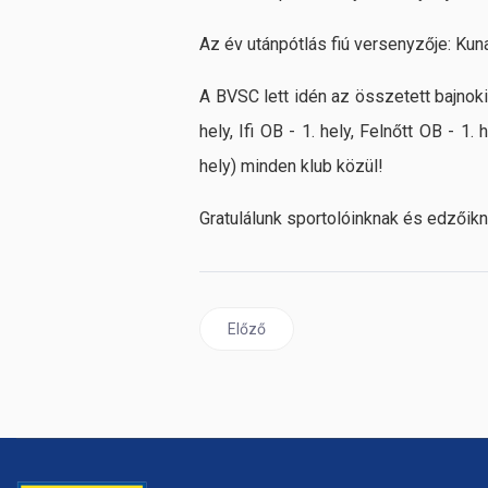
Az év utánpótlás fiú versenyzője: Ku
A BVSC lett idén az összetett bajnoki
hely, Ifi OB - 1. hely, Felnőtt OB - 1
hely) minden klub közül!
Gratulálunk sportolóinknak és edzőikn
Előző cikk: Pádár Nikolett a BVSC-ben 
Előző