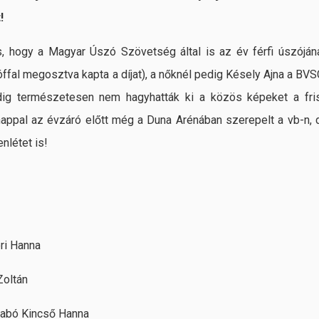
!
, hogy a Magyar Úszó Szövetség által is az év férfi úszóján
tóffal megosztva kapta a díjat), a nőknél pedig Késely Ajna a BVS
pedig természetesen nem hagyhatták ki a közös képeket a fri
 nappal az évzáró előtt még a Duna Arénában szerepelt a vb-n, 
nlétet is!
ri Hanna
Zoltán
zabó Kincső Hanna