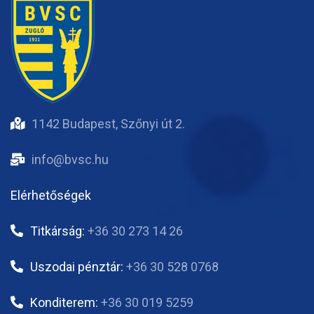
1142 Budapest, Szőnyi út 2.
info@bvsc.hu
Elérhetőségek
Titkárság:
+36 30 273 14 26
Uszodai pénztár:
+36 30 528 0768
Konditerem:
+36 30 019 5259