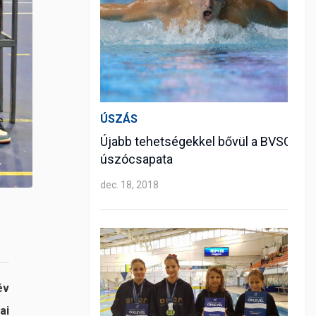
ÚSZÁS
Újabb tehetségekkel bővül a BVSC
úszócsapata
dec. 18, 2018
év
ai