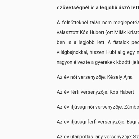
szövetségnél is a legjobb úszó lett
A felnőtteknél talán nem meglepetés
választott Kós Hubert (ott Milák Kris
ben is a legjobb lett. A fiatalok 
világbajnokkal, hiszen Hubi alig egy
nagyon élvezte a gyerekek közötti jele
Az év női versenyzője: Késely Ajna
Az év férfi versenyzője: Kós Hubert
Az év ifjúsági női versenyzője: Zámbo
Az év ifjúsági férfi versenyzője: Bagi 
Az év utánpótlás lány versenyzője: S