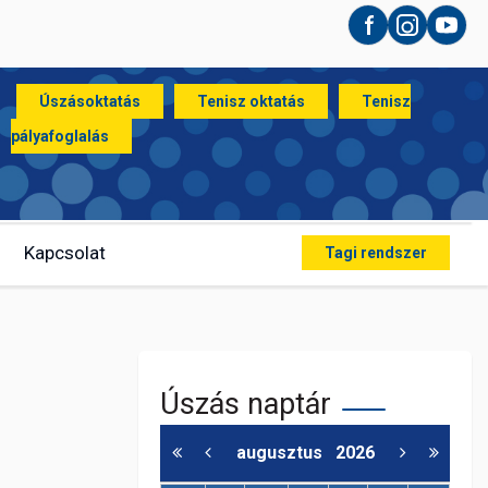
Facebook
Instagram
YouT
Úszásoktatás
Tenisz oktatás
Tenisz
pályafoglalás
Kapcsolat
Tagi rendszer
Úszás naptár
augusztus
2026