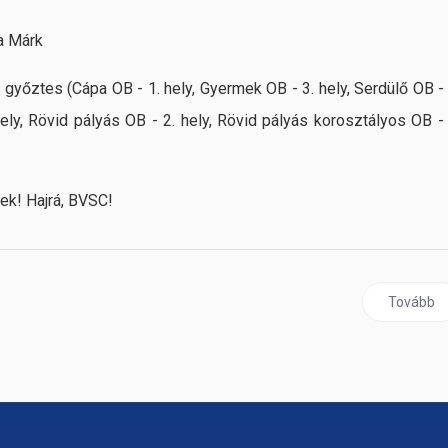
na Márk
 győztes (Cápa OB - 1. hely, Gyermek OB - 3. hely, Serdülő OB - 
. hely, Rövid pályás OB - 2. hely, Rövid pályás korosztályos OB - 
ek! Hajrá, BVSC!
folytatja
Következő
Tovább