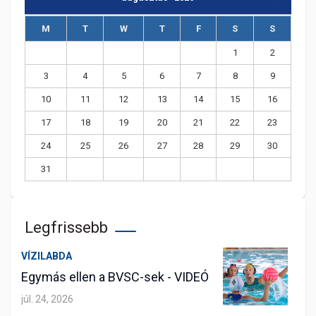
M
T
W
T
F
S
S
1
2
3
4
5
6
7
8
9
10
11
12
13
14
15
16
17
18
19
20
21
22
23
24
25
26
27
28
29
30
31
Legfrissebb
VÍZILABDA
Egymás ellen a BVSC-sek - VIDEÓ
júl. 24, 2026