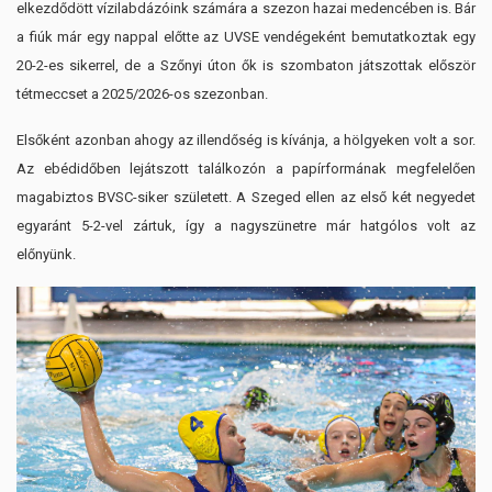
elkezdődött vízilabdázóink számára a szezon hazai medencében is. Bár
a fiúk már egy nappal előtte az UVSE vendégeként bemutatkoztak egy
20-2-es sikerrel, de a Szőnyi úton ők is szombaton játszottak először
tétmeccset a 2025/2026-os szezonban.
Elsőként azonban ahogy az illendőség is kívánja, a hölgyeken volt a sor.
Az ebédidőben lejátszott találkozón a papírformának megfelelően
magabiztos BVSC-siker született. A Szeged ellen az első két negyedet
egyaránt 5-2-vel zártuk, így a nagyszünetre már hatgólos volt az
előnyünk.