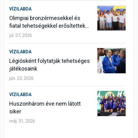
VÍZILABDA
Olimpiai bronzérmesekkel és
fiatal tehetségekkel erősítettek
vízilabdázóink
júl. 07, 2026
VÍZILABDA
Légiósként folytatják tehetséges
játékosaink
jún. 23, 2026
VÍZILABDA
Huszonhárom éve nem látott
siker
máj. 31, 2026