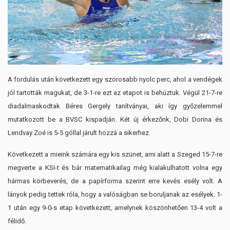
A fordulás után következett egy szorosabb nyolc perc, ahol a vendégek
jól tartották magukat, de 3-1-re ezt az etapot is behúztuk. Végül 21-7-re
diadalmaskodtak Béres Gergely tanítványai, aki így győzelemmel
mutatkozott be a BVSC kispadján. Két új érkezőnk, Dobi Dorina és
Lendvay Zoé is 5-5 góllal járult hozzá a sikerhez.
Következett a mieink számára egy kis szünet, ami alatt a Szeged 15-7-re
megverte a KSI-t és bár matematikailag még kialakulhatott volna egy
hármas körbeverés, de a papírforma szerint erre kevés esély volt. A
lányok pedig tettek róla, hogy a valóságban se boruljanak az esélyek. 1-
1 után egy 9-0-s etap következett, amelynek köszönhetően 13-4 volt a
félidő.