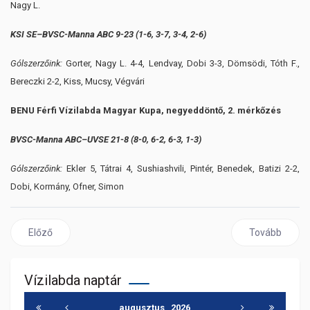
Nagy L.
KSI SE–BVSC-Manna ABC 9-23 (1-6, 3-7, 3-4, 2-6)
Gólszerzőink:
Gorter, Nagy L. 4-4, Lendvay, Dobi 3-3, Dömsödi, Tóth F.,
Bereczki 2-2, Kiss, Mucsy, Végvári
BENU Férfi Vízilabda Magyar Kupa, negyeddöntő, 2. mérkőzés
BVSC-Manna ABC–UVSE 21-8 (8-0, 6-2, 6-3, 1-3)
Gólszerzőink:
Ekler 5, Tátrai 4, Sushiashvili, Pintér, Benedek, Batizi 2-2,
Dobi, Kormány, Ofner, Simon
Előző cikk: Új köntösben, változatlan célokkal
Következő cikk
Előző
Tovább
Vízilabda naptár
augusztus
2026