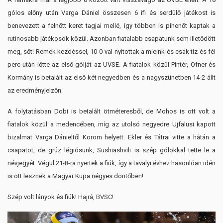
gólos előny után Varga Dániel összesen 6 ifi és serdülő játékost is
benevezett a felnőtt keret tagjai mellé, így többen is pihenőt kaptak a
rutinosabb játékosok közül. Azonban fiatalabb csapatunk sem illetődött
meg, sőt! Remek kezdéssel, 10-0-val nyitottak a mieink és csak tíz és fél
perc után lőtte az első gólját az UVSE. A fiatalok közül Pintér, Ofner és
Kormány is betalált az első két negyedben és a nagyszünetben 14-2 állt
az eredményjelzőn.
A folytatásban Dobi is betalált ötméteresből, de Mohos is ott volt a
fiatalok közül a medencében, míg az utolsó negyedre Ujfalusi kapott
bizalmat Varga Dánieltől Korom helyett. Ekler és Tátrai vitte a hátán a
csapatot, de grúz légiósunk, Sushiashvili is szép gólokkal tette le a
névjegyét. Végül 21-8-ra nyertek a fiúk, így a tavalyi évhez hasonlóan idén
is ott lesznek a Magyar Kupa négyes döntőben!
Szép volt lányok és fiúk! Hajrá, BVSC!