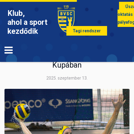
Úsz
Klub,
oktatás
ahol a sport
pályafo
kezdődik
Tagi rendszer
VÍZILABDA
2/2: továbbjutások a vízilabda Magyar
Kupában
2025. szeptember 13.