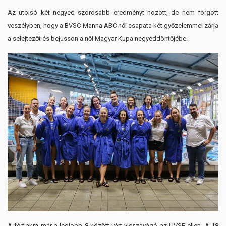
Az utolsó két negyed szorosabb eredményt hozott, de nem forgott
veszélyben, hogy a BVSC-Manna ABC női csapata két győzelemmel zárja
a selejtezőt és bejusson a női Magyar Kupa negyeddöntőjébe.
A férfiakra már a legjobb 8 között várt visszavágó az UVSE ellen. A 18