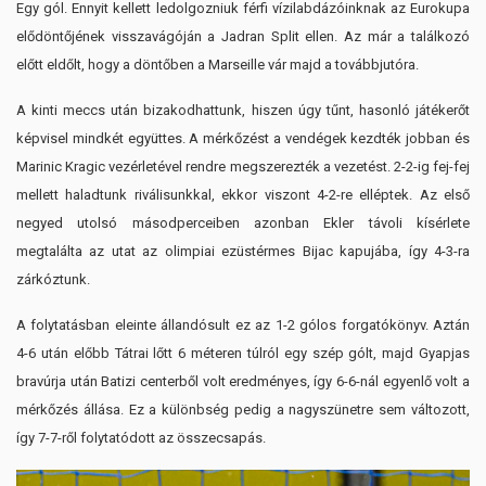
Egy gól. Ennyit kellett ledolgozniuk férfi vízilabdázóinknak az Eurokupa
elődöntőjének visszavágóján a Jadran Split ellen. Az már a találkozó
előtt eldőlt, hogy a döntőben a Marseille vár majd a továbbjutóra.
A kinti meccs után bizakodhattunk, hiszen úgy tűnt, hasonló játékerőt
képvisel mindkét együttes. A mérkőzést a vendégek kezdték jobban és
Marinic Kragic vezérletével rendre megszerezték a vezetést. 2-2-ig fej-fej
mellett haladtunk riválisunkkal, ekkor viszont 4-2-re elléptek. Az első
negyed utolsó másodperceiben azonban Ekler távoli kísérlete
megtalálta az utat az olimpiai ezüstérmes Bijac kapujába, így 4-3-ra
zárkóztunk.
A folytatásban eleinte állandósult ez az 1-2 gólos forgatókönyv. Aztán
4-6 után előbb Tátrai lőtt 6 méteren túlról egy szép gólt, majd Gyapjas
bravúrja után Batizi centerből volt eredményes, így 6-6-nál egyenlő volt a
mérkőzés állása. Ez a különbség pedig a nagyszünetre sem változott,
így 7-7-ről folytatódott az összecsapás.