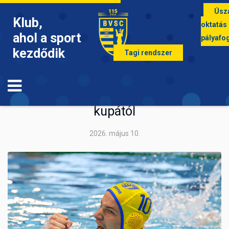
Úsz
Klub,
oktatás
ahol a sport
pályafo
kezdődik
Tagi rendszer
VÍZILABDA
Emelt fővel búcsúztunk a nemzetközi
kupától
2026. május 10.