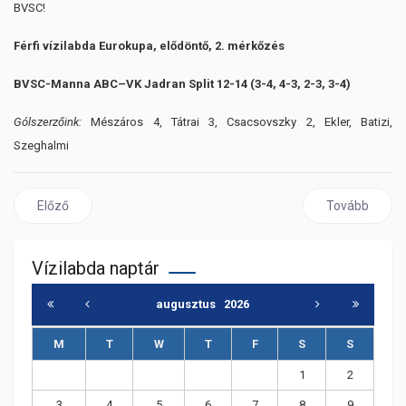
BVSC!
Férfi vízilabda Eurokupa, elődöntő, 2. mérkőzés
BVSC-Manna ABC–VK Jadran Split 12-14 (3-4, 4-3, 2-3, 3-4)
Gólszerzőink:
Mészáros 4, Tátrai 3, Csacsovszky 2, Ekler, Batizi,
Szeghalmi
Előző cikk: Béres Gergely: "A fegyelmezett védekezés és az egym
Következő cikk
Előző
Tovább
Vízilabda naptár
augusztus
2026
M
T
W
T
F
S
S
1
2
3
4
5
6
7
8
9