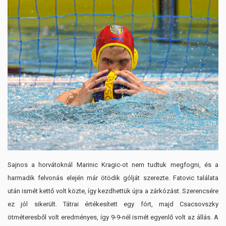
Sajnos a horvátoknál Marinic Kragic-ot nem tudtuk megfogni, és a
harmadik felvonás elején már ötödik gólját szerezte. Fatovic találata
után ismét kettő volt közte, így kezdhettük újra a zárkózást. Szerencsére
ez jól sikerült. Tátrai értékesített egy fórt, majd Csacsovszky
ötméteresből volt eredményes, így 9-9-nél ismét egyenlő volt az állás. A