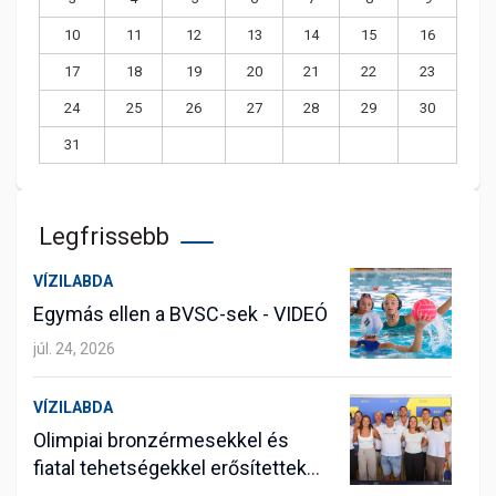
10
11
12
13
14
15
16
17
18
19
20
21
22
23
24
25
26
27
28
29
30
31
Legfrissebb
VÍZILABDA
Egymás ellen a BVSC-sek - VIDEÓ
júl. 24, 2026
VÍZILABDA
Olimpiai bronzérmesekkel és
fiatal tehetségekkel erősítettek
vízilabdázóink