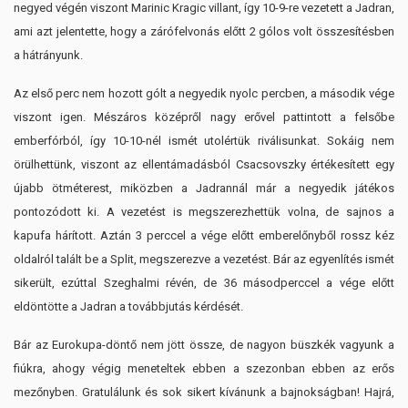
negyed végén viszont Marinic Kragic villant, így 10-9-re vezetett a Jadran,
ami azt jelentette, hogy a zárófelvonás előtt 2 gólos volt összesítésben
a hátrányunk.
Az első perc nem hozott gólt a negyedik nyolc percben, a második vége
viszont igen. Mészáros középről nagy erővel pattintott a felsőbe
emberfórból, így 10-10-nél ismét utolértük riválisunkat. Sokáig nem
örülhettünk, viszont az ellentámadásból Csacsovszky értékesített egy
újabb ötméterest, miközben a Jadrannál már a negyedik játékos
pontozódott ki. A vezetést is megszerezhettük volna, de sajnos a
kapufa hárított. Aztán 3 perccel a vége előtt emberelőnyből rossz kéz
oldalról talált be a Split, megszerezve a vezetést. Bár az egyenlítés ismét
sikerült, ezúttal Szeghalmi révén, de 36 másodperccel a vége előtt
eldöntötte a Jadran a továbbjutás kérdését.
Bár az Eurokupa-döntő nem jött össze, de nagyon büszkék vagyunk a
fiúkra, ahogy végig meneteltek ebben a szezonban ebben az erős
mezőnyben. Gratulálunk és sok sikert kívánunk a bajnokságban! Hajrá,