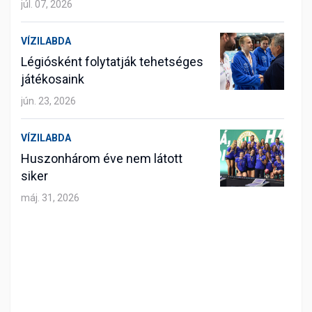
júl. 07, 2026
VÍZILABDA
Légiósként folytatják tehetséges
játékosaink
jún. 23, 2026
VÍZILABDA
Huszonhárom éve nem látott
siker
máj. 31, 2026