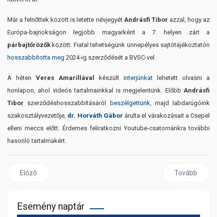
Már a felnőttek között is letette névjegyét
Andrásfi Tibor
azzal, hogy az
Európa-bajnokságon legjobb magyarként a 7. helyen zárt a
párbajtőrözők
között. Fiatal tehetségünk ünnepélyes sajtótájékoztatón
hosszabbította meg
2024-ig szerződését a BVSC-vel.
A héten
Veres Amarillával
készült
interjúnkat
lehetett olvasni a
honlapon, ahol videós tartalmainkkal is megjelentünk. Előbb
Andrásfi
Tibor
szerződéshosszabbításáról
beszélgettünk
, majd labdarúgóink
szakosztályvezetője,
dr. Horváth Gábor
árulta el várakozásait a Csepel
elleni meccs előtt. Érdemes feliratkozni Youtube-csatornánkra további
hasonló tartalmakért.
Előző cikk: BVSC Napló: Egyéni és csapatsikerek
Következő cik
Előző
Tovább
Esemény naptár