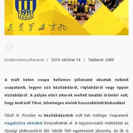
Emlékezetes pillanatok
2019. október 14.
Találatok: 2409
A múlt héten csupa kellemes pillanatot okoztak nekünk
csapataink, legyen szó kézilabdáról, röplabdáról vagy éppen
vízilabdáról. A pályán elért sikerek mellett további örömhír volt,
hogy Andrásfi Tibor, tehetséges vívónk hosszabbított klubunkkal.
Ötből öt. Röviden ez
kézilabdázóink
múlt heti mérlege. Csapataink
magabiztos sikereket
könyvelhettek el. A legszorosabb mérkőzést az
ifjúsági játékosokból álló felnőtt férfi együttesünk játszotta, de ők is