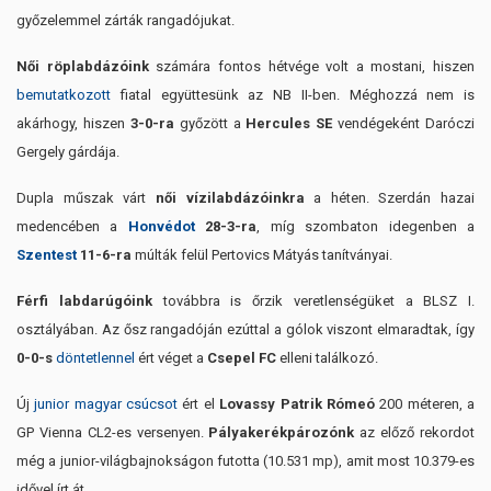
győzelemmel zárták rangadójukat.
Női röplabdázóink
számára fontos hétvége volt a mostani, hiszen
bemutatkozott
fiatal együttesünk az NB II-ben. Méghozzá nem is
akárhogy, hiszen
3-0-ra
győzött a
Hercules SE
vendégeként Daróczi
Gergely gárdája.
Dupla műszak várt
női vízilabdázóinkra
a héten. Szerdán hazai
medencében a
Honvédot
28-3-ra
, míg szombaton idegenben a
Szentest
11-6-ra
múlták felül Pertovics Mátyás tanítványai.
Férfi labdarúgóink
továbbra is őrzik veretlenségüket a BLSZ I.
osztályában. Az ősz rangadóján ezúttal a gólok viszont elmaradtak, így
0-0-s
döntetlennel
ért véget a
Csepel FC
elleni találkozó.
Új
junior magyar csúcsot
ért el
Lovassy Patrik Rómeó
200 méteren, a
GP Vienna CL2-es versenyen.
Pályakerékpározónk
az előző rekordot
még a junior-világbajnokságon futotta (10.531 mp), amit most 10.379-es
idővel írt át.