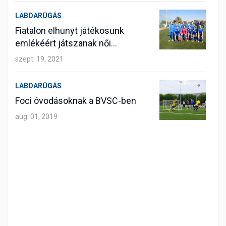
LABDARÚGÁS
Fiatalon elhunyt játékosunk
emlékéért játszanak női
labdarúgóink
szept. 19, 2021
LABDARÚGÁS
Foci óvodásoknak a BVSC-ben
aug. 01, 2019