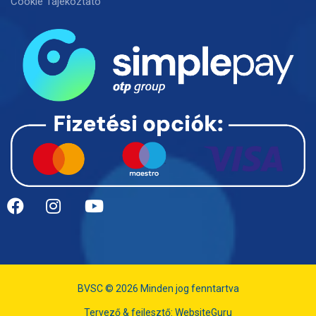
Cookie Tájékoztató
BVSC © 2026 Minden jog fenntartva
Tervező & fejlesztő:
WebsiteGuru