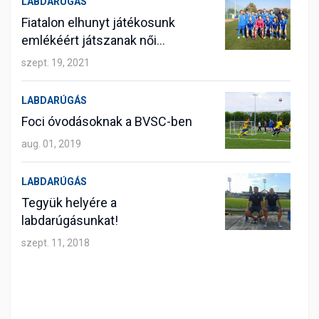
LABDARÚGÁS
Fiatalon elhunyt játékosunk
emlékéért játszanak női
labdarúgóink
szept. 19, 2021
LABDARÚGÁS
Foci óvodásoknak a BVSC-ben
aug. 01, 2019
LABDARÚGÁS
Tegyük helyére a
labdarúgásunkat!
szept. 11, 2018