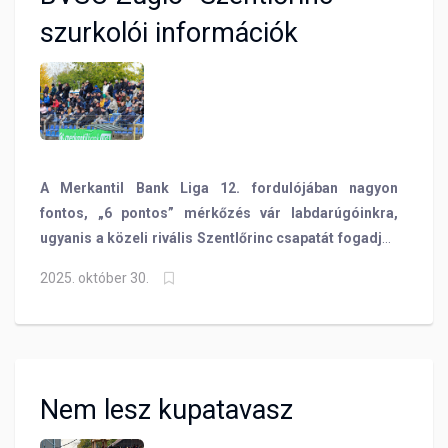
következő fordulót.
szurkolói információk
A Merkantil Bank Liga 12. fordulójában nagyon
fontos, „6 pontos” mérkőzés vár labdarúgóinkra,
ugyanis a közeli rivális Szentlőrinc csapatát fogadjuk
a Szőnyi úton. Összegyűjtöttük a legfontosabb
2025. október 30.
szurkolói információkat a vasárnap 13 órakor
kezdődő meccs előtt!
Nem lesz kupatavasz