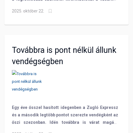
13 órakor kezdődő meccs előtt!
2025. október 22.
Továbbra is pont nélkül állunk
vendégségben
Egy éve ősszel hasított idegenben a Zugló Expressz
és a második legtöbb pontot szerezte vendégként az
őszi szezonban. Idén továbbra is várat magára
csapatunk első idegenbeli pontszerzése, miután 2-1-