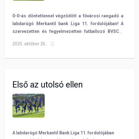
0-0-ás döntetlennel végződött a fővárosi rangadó a
labdarúgó Merkantil bank Liga 11. fordulójában! A
szervezetten és fegyelmezetten futballozó BVSC-n
nem tudott fogást találni a listavezető, amely többet
2025. október 26.
birtokolta a labdát és több helyzetet is dolgozott ki,
de a BVSC kapuját védő Megyeri Gábor eszén ezúttal
nem lehetett túljárni, kapusunk az első félidőben Tóth
Milán tizenegyesének hárításával tette tökéletessé
produkcióját!
Első az utolsó ellen
A labdarúgó Merkantil Bank Liga 11. fordulójában