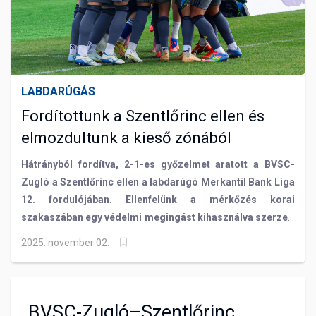
LABDARÚGÁS
Fordítottunk a Szentlőrinc ellen és
elmozdultunk a kieső zónából
Hátrányból fordítva, 2-1-es győzelmet aratott a BVSC-
Zugló a Szentlőrinc ellen a labdarúgó Merkantil Bank Liga
12. fordulójában. Ellenfelünk a mérkőzés korai
szakaszában egy védelmi megingást kihasználva szerzett
előnyt, de a második félidőben emberhátrányba került,
2025. november 02.
amit jól használt ki a Zugló és 2 perc leforgása alatt Dénes
Adrián és Bacsa Patrik fejesével megfordította a
találkozót. Győzelmével a BVSC megelőzte a Szentlőrincet
a tabellán és már biztos, hogy a vonal fölül várhatja a
BVSC-Zugló–Szentlőrinc