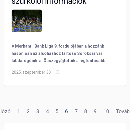
szurkolói információk
játékosainknak is, mely szerint sikerül megszerezni
második győzelmünket a szezonban!
A Merkantil Bank Liga 9. fordulójában a hozzánk
hasonlóan az alsóházhoz tartozó Soroksár vár
labdarúgóinkra. Összegyűjtöttük a legfontosabb
szurkolói információkat a vasárnap 13 órakor
2025. szeptember 30.
kezdődő meccs előtt!
Előző
1
2
3
4
5
6
7
8
9
10
Továb