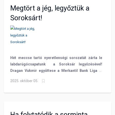
Megtört a jég, legyőztük a
Soroksárt!
Hét meccse tartó nyeretlenségi sorozatát zárta le
labdarúgócsapatunk a Soroksár legyőzésével!
Dragan Vukmir együttese a Merkantil Bank Liga 9.
fordulójában hazai pályán, 2-1-ra győzte le a
2025. október 05.
Soroksárt, ezzel pedig második győzelmét aratta
ebben a szezonban! A BVSC-Zugló még nincs kint a
vízből, de a nagyon fontos győzelemnek
köszönhetően elkezdett kapaszkodni a tabellán és
visszahozta a győzelem ízét a Szőnyi útra!
Ha folytatódik a sorminta,