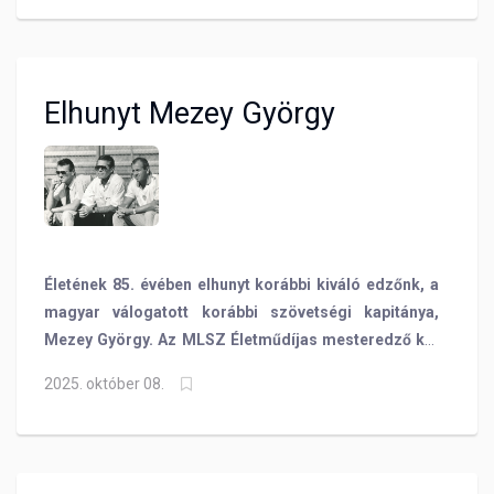
Csapatunk legutóbb a Soroksárt tudta legyőzni hazai
pályán, így győztes szájízzel várhatjuk a vasárnapi
összecsapást. Dragan Vukmir vezetőedzőnk és
Palincsár Martin középpályásunk számára pedig
Elhunyt Mezey György
különösen érdekes lesz a találkozó, ugyanis
korábban mindketten erősítették a csongrádi
csapatot is.
Életének 85. évében elhunyt korábbi kiváló edzőnk, a
magyar válogatott korábbi szövetségi kapitánya,
Mezey György. Az MLSZ Életműdíjas mesteredző két
időszakban is ült a BVSC kispadján.
2025. október 08.