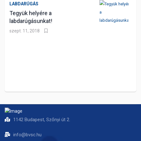
LABDARÚGÁS
Tegyük helyére a
labdarúgásunkat!
szept. 11, 2018
1142 Budapest, Szőnyi út 2.
info@bvsc.hu