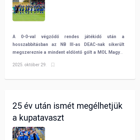
A 0-0-val végződő rendes játékidő után a
hosszabbításban az NB III-as DEAC-nak sikerült
megszereznie a mindent eldöntő gólt a MOL Magyar
Kupa negyedik fordulójában, ezzel a debreceni csapat
2025. október 29.
jutott a sorozat legjobb 16 csapata közé, a tartalékos
BVSC pedig búcsúzott a sorozattól, így tovább várat
magára a 25 éve nem látott siker: megélni a
kupatavaszt.
25 év után ismét megélhetjük
a kupatavaszt