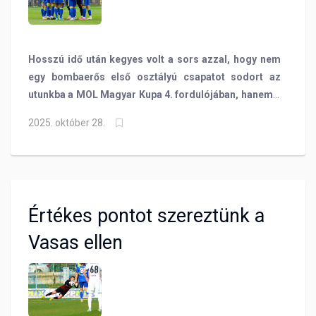
Hosszú idő után kegyes volt a sors azzal, hogy nem
egy bombaerős első osztályú csapatot sodort az
utunkba a MOL Magyar Kupa 4. fordulójában, hanem a
tavalyról már jól ismert DEAC csapatához készülünk
2025. október 28.
ismét.
Értékes pontot szereztünk a
Vasas ellen