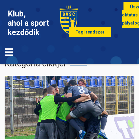
Úsz
Klub,
oktatás
ahol a sport
pályafo
kezdődik
Tagi rendszer
Labdarúgás
Kategória cikkjei