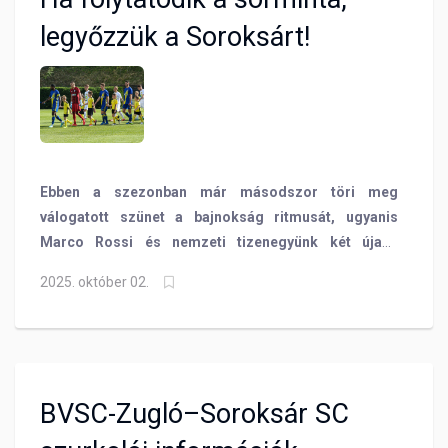
legyőzzük a Soroksárt!
Ebben a szezonban már másodszor töri meg
válogatott szünet a bajnokság ritmusát, ugyanis
Marco Rossi és nemzeti tizenegyünk két újabb
világbajnoki-selejtező mérkőzést játszik a következő
2025. október 02.
hétvégén. Mielőtt azonban a magyar csapatra
terelődne mindenki figyelme, egy forduló még
hátravan a Merkantil Bank Ligából is! Vasárnap a
Soroksárt fogadja labdarúgócsapatunk a Szőnyi
úton. A BVSC jelenleg sereghajtóként várja az
BVSC-Zugló–Soroksár SC
összecsapást, de van egy olyan statisztika, amely
reményt adhat a zuglói szurkolóknak és