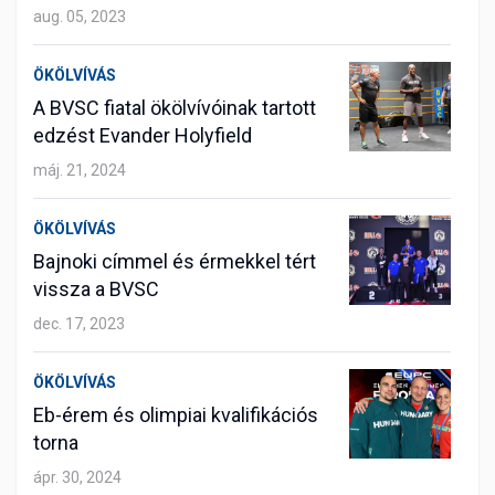
aug. 05, 2023
ÖKÖLVÍVÁS
A BVSC fiatal ökölvívóinak tartott
edzést Evander Holyfield
máj. 21, 2024
ÖKÖLVÍVÁS
Bajnoki címmel és érmekkel tért
vissza a BVSC
dec. 17, 2023
ÖKÖLVÍVÁS
Eb-érem és olimpiai kvalifikációs
torna
ápr. 30, 2024