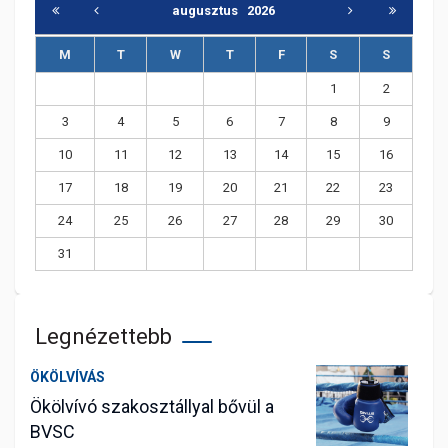
augusztus
2026
M
T
W
T
F
S
S
1
2
3
4
5
6
7
8
9
10
11
12
13
14
15
16
17
18
19
20
21
22
23
24
25
26
27
28
29
30
31
Legnézettebb
ÖKÖLVÍVÁS
Ökölvívó szakosztállyal bővül a
BVSC