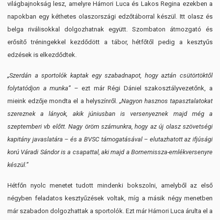
világbajnokság lesz, amelyre Hámori Luca és Lakos Regina ezekben a
napokban egy kéthetes olaszországi edzőtáborral készül. Itt olasz és
belga riválisokkal dolgozhatnak együtt. Szombaton átmozgató és
erősítő tréningekkel kezdődött a tábor, hétfőtől pedig a kesztyűs
edzések is elkezdődtek.
„Szerdán a sportolók kaptak egy szabadnapot, hogy aztán csütörtöktől
folytatódjon a munka”
– ezt már Régi Dániel szakosztályvezetőnk, a
mieink edzője mondta el a helyszínről.
„Nagyon hasznos tapasztalatokat
szereznek a lányok, akik júniusban is versenyeznek majd még a
szeptemberi vb előtt. Nagy öröm számunkra, hogy az új olasz szövetségi
kapitány javaslatára – és a BVSC támogatásával – elutazhatott az ifjúsági
korú Váradi Sándor is a csapattal, aki majd a Bornemissza-emlékversenyre
készül.”
Hétfőn nyolc menetet tudott mindenki bokszolni, amelyből az első
négyben feladatos kesztyűzések voltak, míg a másik négy menetben
már szabadon dolgozhattak a sportolók. Ezt már Hámori Luca árulta el a