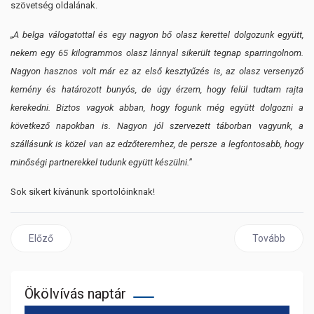
szövetség oldalának.
„A belga válogatottal és egy nagyon bő olasz kerettel dolgozunk együtt,
nekem egy 65 kilogrammos olasz lánnyal sikerült tegnap sparringolnom.
Nagyon hasznos volt már ez az első kesztyűzés is, az olasz versenyző
kemény és határozott bunyós, de úgy érzem, hogy felül tudtam rajta
kerekedni. Biztos vagyok abban, hogy fogunk még együtt dolgozni a
következő napokban is. Nagyon jól szervezett táborban vagyunk, a
szállásunk is közel van az edzőteremhez, de persze a legfontosabb, hogy
minőségi partnerekkel tudunk együtt készülni.”
Sok sikert kívánunk sportolóinknak!
Előző cikk: Hámori Luca értékes ezüstérmet szerzett
Következő cik
Előző
Tovább
Ökölvívás naptár