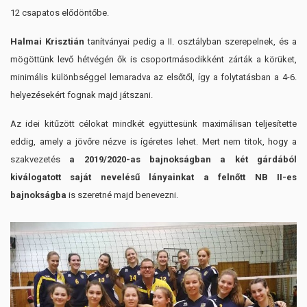
12 csapatos elődöntőbe.
Halmai Krisztián
tanítványai pedig a II. osztályban szerepelnek, és a
mögöttünk levő hétvégén ők is csoportmásodikként zárták a körüket,
minimális különbséggel lemaradva az elsőtől, így a folytatásban a 4-6.
helyezésekért fognak majd játszani.
Az idei kitűzött célokat mindkét együttesünk maximálisan teljesítette
eddig, amely a jövőre nézve is ígéretes lehet. Mert nem titok, hogy a
szakvezetés
a 2019/2020-as bajnokságban a két gárdából
kiválogatott saját nevelésű lányainkat a felnőtt NB II-es
bajnokságba
is szeretné majd benevezni.