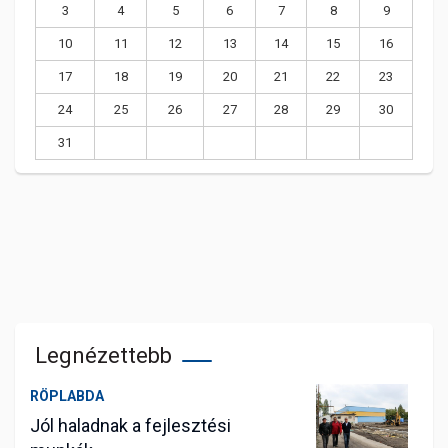
3
4
5
6
7
8
9
10
11
12
13
14
15
16
17
18
19
20
21
22
23
24
25
26
27
28
29
30
31
Legnézettebb
RÖPLABDA
Jól haladnak a fejlesztési