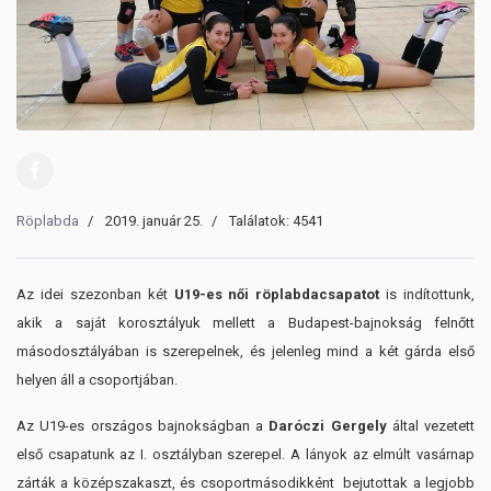
Röplabda
2019. január 25.
Találatok: 4541
Az idei szezonban két
U19-es női röplabdacsapatot
is indítottunk,
akik a saját korosztályuk mellett a Budapest-bajnokság felnőtt
másodosztályában is szerepelnek, és jelenleg mind a két gárda első
helyen áll a csoportjában.
Az U19-es országos bajnokságban a
Daróczi Gergely
által vezetett
első csapatunk az I. osztályban szerepel. A lányok az elmúlt vasárnap
zárták a középszakaszt, és csoportmásodikként bejutottak a legjobb