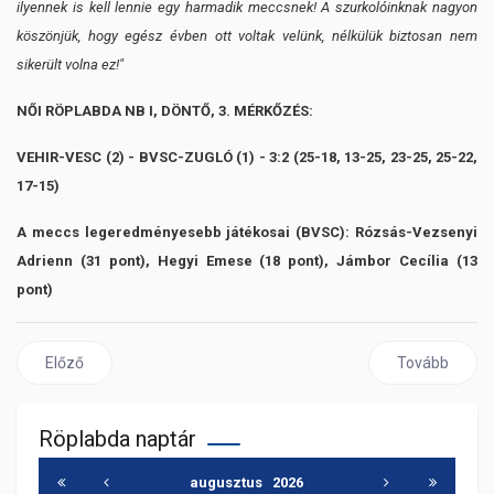
ilyennek is kell lennie egy harmadik meccsnek! A szurkolóinknak nagyon
köszönjük, hogy egész évben ott voltak velünk, nélkülük biztosan nem
sikerült volna ez!"
NŐI RÖPLABDA NB I, DÖNTŐ, 3. MÉRKŐZÉS:
VEHIR-VESC (2) - BVSC-ZUGLÓ (1) - 3:2 (25-18, 13-25, 23-25, 25-22,
17-15)
A meccs legeredményesebb játékosai (BVSC): Rózsás-Vezsenyi
Adrienn (31 pont), Hegyi Emese (18 pont), Jámbor Cecília (13
pont)
Előző cikk: "Bőven maradt bennünk motiváció, hogy újra nekifussu
Következő cikk
Előző
Tovább
Röplabda naptár
augusztus
2026