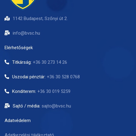
1142 Budapest, Szőnyi út 2.
info@bvsc.hu
Elérhetőségek
Titkárság:
+36 30 273 14 26
Uszodai pénztár:
+36 30 528 0768
Konditerem:
+36 30 019 5259
Sajtó / média:
sajto@bvsc.hu
Adatvédelem
Adatkezelési tájékoztató