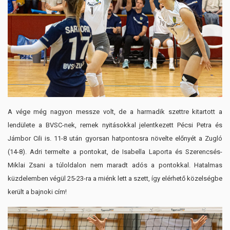
A vége még nagyon messze volt, de a harmadik szettre kitartott a
lendülete a BVSC-nek, remek nyitásokkal jelentkezett Pécsi Petra és
Jámbor Cili is. 11-8 után gyorsan hatpontosra növelte előnyét a Zugló
(14-8). Adri termelte a pontokat, de Isabella Laporta és Szerencsés-
Miklai Zsani a túloldalon nem maradt adós a pontokkal. Hatalmas
küzdelemben végül 25-23-ra a miénk lett a szett, így elérhető közelségbe
került a bajnoki cím!