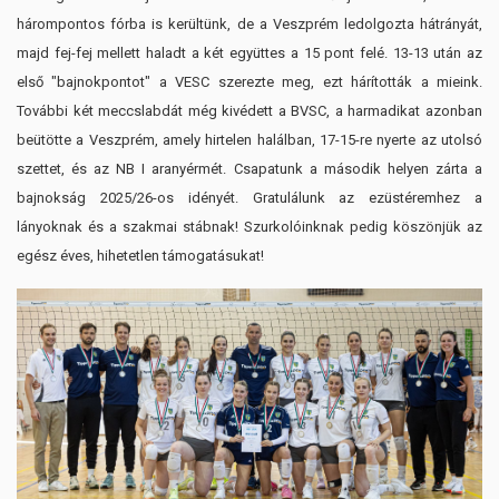
hárompontos fórba is kerültünk, de a Veszprém ledolgozta hátrányát,
majd fej-fej mellett haladt a két együttes a 15 pont felé. 13-13 után az
első "bajnokpontot" a VESC szerezte meg, ezt hárították a mieink.
További két meccslabdát még kivédett a BVSC, a harmadikat azonban
beütötte a Veszprém, amely hirtelen halálban, 17-15-re nyerte az utolsó
szettet, és az NB I aranyérmét. Csapatunk a második helyen zárta a
bajnokság 2025/26-os idényét. Gratulálunk az ezüstéremhez a
lányoknak és a szakmai stábnak! Szurkolóinknak pedig köszönjük az
egész éves, hihetetlen támogatásukat!