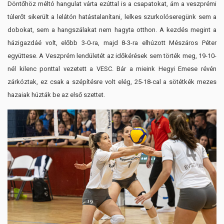
Döntőhöz méltó hangulat várta ezúttal is a csapatokat, ám a veszprémi
túlerőt sikerült a lelátón hatástalanítani, lelkes szurkolóseregünk sem a
dobokat, sem a hangszálakat nem hagyta otthon. A kezdés megint a
házigazdáé volt, előbb 3-0-ra, majd 8-3-ra elhúzott Mészáros Péter
együttese. A Veszprém lendületét az időkérések sem törték meg, 19-10-
nél kilenc ponttal vezetett a VESC. Bár a mieink Hegyi Emese révén
zárkóztak, ez csak a szépítésre volt elég, 25-18-cal a sötétkék mezes
hazaiak húzták be az első szettet.