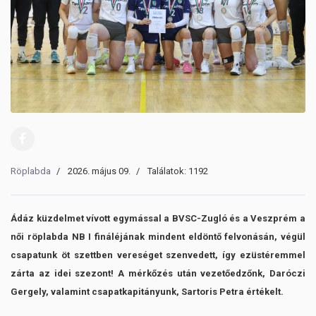
Röplabda
2026. május 09.
Találatok: 1192
Ádáz küzdelmet vívott egymással a BVSC-Zugló és a Veszprém a
női röplabda NB I fináléjának mindent eldöntő felvonásán, végül
csapatunk öt szettben vereséget szenvedett, így ezüstéremmel
zárta az idei szezont! A mérkőzés után vezetőedzőnk, Daróczi
Gergely, valamint csapatkapitányunk, Sartoris Petra értékelt.