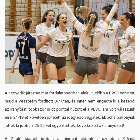
A negyedik játszma már fordulatosabban alakult, előbb a BVSC vezetett,
majd a Veszprém fordított 8-7 után, és innen nem engedte ki a kezéből
az irányítást: többször is öt ponttal húzott el a VESC, ám volt válaszunk
erre, 21-19-et követően jöhetett az idegtépő végjáték. Ebből a bakonyiak
jöttek ki jobban, 25-22-vel egyenlítettek, következett az aranyszett!
A Zugló startolt jobban a mindent eldöntő játszmában, 9-6-nál