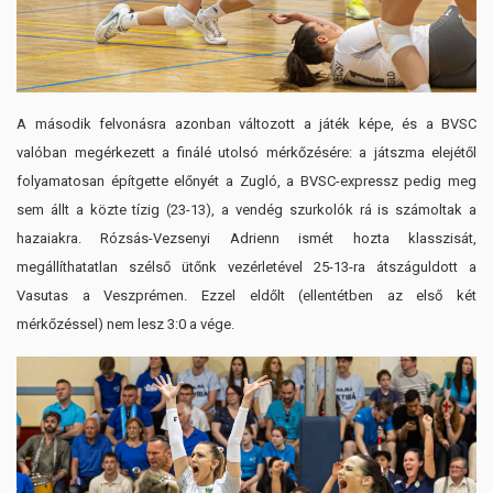
A második felvonásra azonban változott a játék képe, és a BVSC
valóban megérkezett a finálé utolsó mérkőzésére: a játszma elejétől
folyamatosan építgette előnyét a Zugló, a BVSC-expressz pedig meg
sem állt a közte tízig (23-13), a vendég szurkolók rá is számoltak a
hazaiakra. Rózsás-Vezsenyi Adrienn ismét hozta klasszisát,
megállíthatatlan szélső ütőnk vezérletével 25-13-ra átszáguldott a
Vasutas a Veszprémen. Ezzel eldőlt (ellentétben az első két
mérkőzéssel) nem lesz 3:0 a vége.