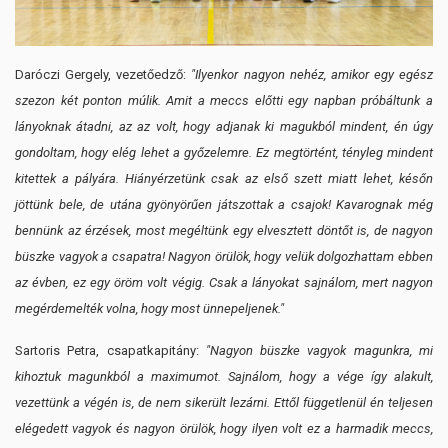
Daróczi Gergely, vezetőedző:
"Ilyenkor nagyon nehéz, amikor egy egész
szezon két ponton múlik. Amit a meccs előtti egy napban próbáltunk a
lányoknak átadni, az az volt, hogy adjanak ki magukból mindent, én úgy
gondoltam, hogy elég lehet a győzelemre. Ez megtörtént, tényleg mindent
kitettek a pályára. Hiányérzetünk csak az első szett miatt lehet, későn
jöttünk bele, de utána gyönyörűen játszottak a csajok! Kavarognak még
bennünk az érzések, most megéltünk egy elvesztett döntőt is, de nagyon
büszke vagyok a csapatra! Nagyon örülök, hogy velük dolgozhattam ebben
az évben, ez egy öröm volt végig. Csak a lányokat sajnálom, mert nagyon
megérdemelték volna, hogy most ünnepeljenek."
Sartoris Petra, csapatkapitány:
"Nagyon büszke vagyok magunkra, mi
kihoztuk magunkból a maximumot. Sajnálom, hogy a vége így alakult,
vezettünk a végén is, de nem sikerült lezárni. Ettől függetlenül én teljesen
elégedett vagyok és nagyon örülök, hogy ilyen volt ez a harmadik meccs,