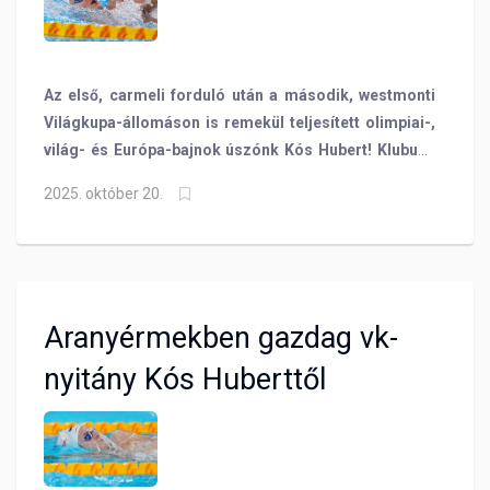
Az első, carmeli forduló után a második, westmonti
Világkupa-állomáson is remekül teljesített olimpiai-,
világ- és Európa-bajnok úszónk Kós Hubert! Klubunk
Amerikában készülő sportolója ezzel már hatból hat
2025. október 20.
aranyéremnél tart fő számaiban, háton! Nem
mellesleg öccse, a szintén BVSC-s Olivér is az
Államokban bontogatja szárnyait és testvérével egy
futamban szerepelt 200 háton!
Aranyérmekben gazdag vk-
nyitány Kós Huberttől