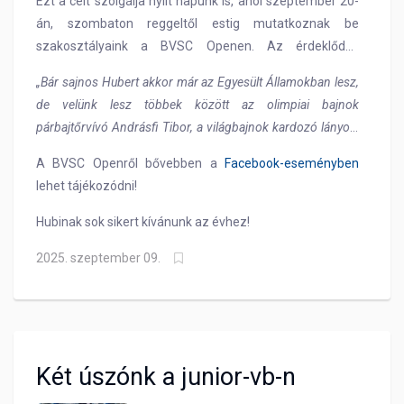
Ezt a célt szolgálja nyílt napunk is, ahol szeptember 20-
hanem valódi közösségi és egészségnevelő intézmény is,
án, szombaton reggeltől estig mutatkoznak be
amely szívén viseli a kerület ifjúságának és a sportolni vágyó
szakosztályaink a BVSC Openen. Az érdeklődők
nagyközönségnek az egészségét, sport iránti
belepillanthatnak az edzésekbe, valamint olimpiai-,
„Bár sajnos Hubert akkor már az Egyesült Államokban lesz,
elköteleződését.”
világ- és Európa-bajnok sportolóinkkal is találkozhatnak.
de velünk lesz többek között az olimpiai bajnok
párbajtőrvívó Andrásfi Tibor, a világbajnok kardozó lányok,
Márton Anna, Pusztai Liza és Szűcs Luca, valamint az
A BVSC Openről bővebben a
Facebook-eseményben
Európa-bajnok Késely Ajna vagy éppen a vízilabda-
lehet tájékozódni!
válogatottakkal nyáron vb-ezüstérmet szerző Dömsödi
Dalma és Kovács Péter. Ezen a napon a sportkomplexum
Hubinak sok sikert kívánunk az évhez!
összes létesítménye nyitva áll a nagyközönség előtt, ahol
2025. szeptember 09.
Sportoló Nemzet aktivitások, családi vetélkedők és edzések
is lesznek. 19 órától pedig az NB II-es BVSC-Kozármisleny
NB II-es labdarúgó mérkőzéssel zárul a program. Várunk
mindenkit szeretettel!”
– zárta a sajtóeseményt Szatmáry
Kristóf.
Két úszónk a junior-vb-n