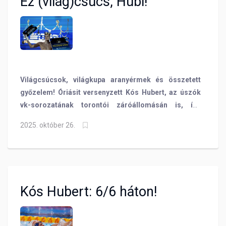
Ez (világ)csúcs, Hubi!
Világcsúcsok, világkupa aranyérmek és összetett
győzelem! Óriásit versenyzett Kós Hubert, az úszók
vk-sorozatának torontói záróállomásán is, így
megérdemelten koronázták meg négy alkalommal!
2025. október 26.
Kós Hubert: 6/6 háton!