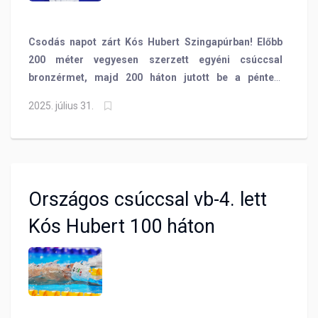
Csodás napot zárt Kós Hubert Szingapúrban! Előbb
200 méter vegyesen szerzett egyéni csúccsal
bronzérmet, majd 200 háton jutott be a pénteki
fináléba! Pádár Nikolett pedig a 4x200-as
2025. július 31.
gyorsváltóval lett világbajnoki 4. helyezett!
Országos csúccsal vb-4. lett
Kós Hubert 100 háton