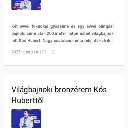
Két évvel fukuokai győzelme és egy évvel olimpiai
bajnoki címe után 200 méter háton ismét világbajnok
lett Kós Hubert. Nagy csatában múlta felül dél-afrikai
riválisát a szingapúri vb-n Európa-csúccsal!
2025. augusztus 01.
Világbajnoki bronzérem Kós
Huberttől