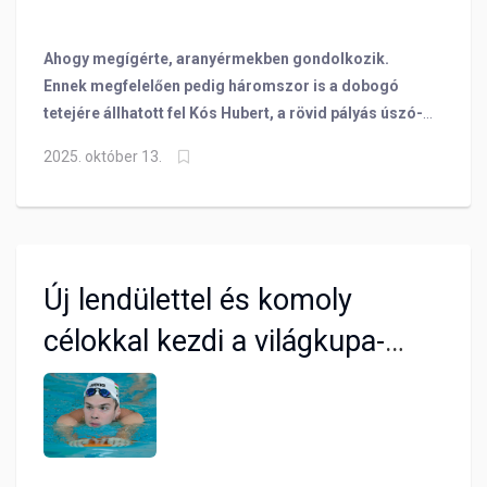
Ahogy megígérte, aranyérmekben gondolkozik.
Ennek megfelelően pedig háromszor is a dobogó
tetejére állhatott fel Kós Hubert, a rövid pályás úszó-
világkupa carmeli nyitóállomásán, ahol megnyerte a
2025. október 13.
férfiak összetett versenyét is.
Új lendülettel és komoly
célokkal kezdi a világkupa-
szezont Kós Hubert