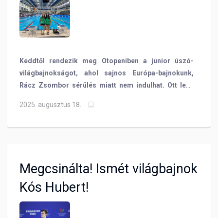
Keddtől rendezik meg Otopeniben a junior úszó-
világbajnokságot, ahol sajnos Európa-bajnokunk,
Rácz Zsombor sérülés miatt nem indulhat. Ott lesz
viszont Romániában két fiatal tehetségünk, Szabó
2025. augusztus 18.
Kincső Hanna és Zámbori Hanna!
Megcsinálta! Ismét világbajnok
Kós Hubert!