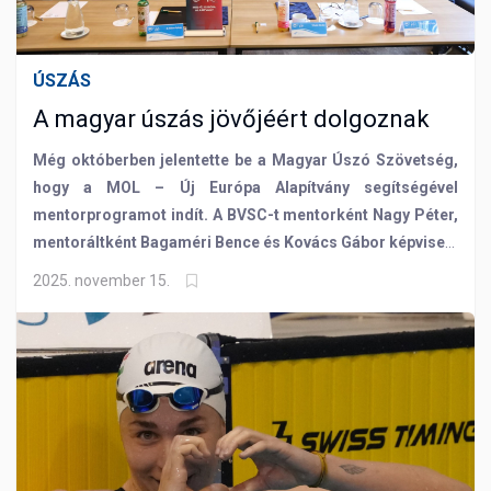
ÚSZÁS
A magyar úszás jövőjéért dolgoznak
Még októberben jelentette be a Magyar Úszó Szövetség,
hogy a MOL – Új Európa Alapítvány segítségével
mentorprogramot indít. A BVSC-t mentorként Nagy Péter,
mentoráltként Bagaméri Bence és Kovács Gábor képviseli.
Velük beszélgettünk az első tapasztalatokról!
2025. november 15.