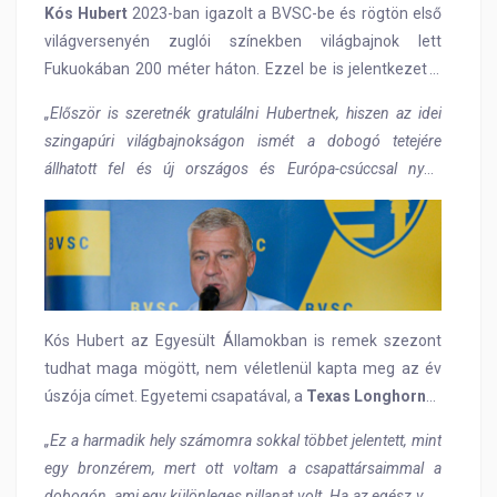
Kós Hubert
2023-ban igazolt a BVSC-be és rögtön első
céljai is vannak, amelyeket a sajtó képviselőinek árult
világversenyén zuglói színekben világbajnok lett
el, mielőtt visszatérne az Egyesült Államokba.
Fukuokában 200 méter háton. Ezzel be is jelentkezet a
korábban 200 méter vegyesen Európa-bajnok úszó a
„Először is szeretnék gratulálni Hubertnek, hiszen az idei
szám olimpiai aranyérmére, amelyet egy évvel később
szingapúri világbajnokságon ismét a dobogó tetejére
Párizsban felejthetetlen versenyben meg is szerzett.
állhatott fel és új országos és Európa-csúccsal nyert
Előtte még két Eb aranyat is begyűjtött, majd
(1:53.19) 200 méter háton. Ráadásul még egy bronzérmet
decemberben a budapesti rövid pályás világbajnokságon
is szerzett a sok döntős úszása mellett, ami kimagasló
is első lett Kós. Ezen a nyáron pedig 200 méter háton
teljesítmény, de szeretném megjegyezni, hogy az a
ismét világbajnok lett fantasztikus Európa-csúccsal, 200
szerénység és alázat, ami jellemzi Hubit, legalább olyan
vegyesen pedig egy bronzérmet szerzett.
szimpatikussá teszi őt, mint az eredményei”
– nyitotta meg
a sajtóeseményt
Szatmáry Kristóf, a BVSC-Zugló
Kós Hubert az Egyesült Államokban is remek szezont
elnöke
.
„A tavalyi évben a klubok rangsorában a BVSC
tudhat maga mögött, nem véletlenül kapta meg az év
végzett az első helyen, mely eredményhez nagyban
úszója címet. Egyetemi csapatával, a
Texas Longhorns-
hozzájárult sportolóink olimpiai szereplése. Andrásfi Tibor
szal
megnyerte az egyetemek közötti bajnokságot,
„Ez a harmadik hely számomra sokkal többet jelentett, mint
párbajtőrözőnk mellett Kós Hubert nyert aranyérmet
ráadásul Szingapúrban a 200 vegyes dobogóját is
egy bronzérem, mert ott voltam a csapattársaimmal a
Párizsban 200 méter háton. 2023-ban kezdődött klubunk
kibérelték
Bob Bowman
tanítványai, ahol sportolónk
dobogón, ami egy különleges pillanat volt. Ha az egész vb-t