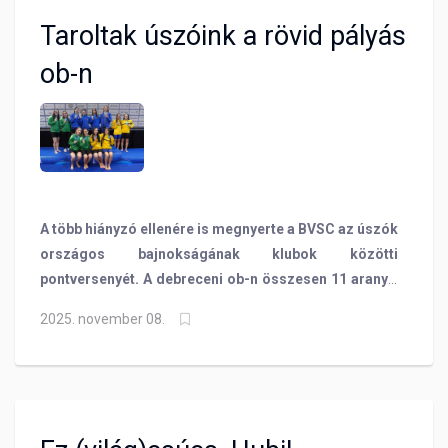
aranyérmet szerzett és a 4x200 méteres gyorsváltóval is
a dobogó legfelső fokára állhatott fel! A verseny után a
Taroltak úszóink a rövid pályás
három hét múlva esedékes Európa-bajnokságra készülő
ob-n
Késely Ajnával készítettünk rövid értékelést!
A több hiányzó ellenére is megnyerte a BVSC az úszók
országos bajnokságának klubok közötti
pontversenyét. A debreceni ob-n összesen 11 arany-,
3 ezüst- és 2 bronzérmet szereztek sportolóink!
2025. november 08.