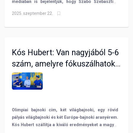
médiában is bejelentjük, hogy Szabó Szebasztián
Európa-bajnok úszó a BVSC-ben folytatja
2025. szeptember 22.
pályafutását! A kiváló sprinter céljairól, az összes 50-
es szám olimpiai programba kerüléséről, valamint a
BVSC Open tapasztalatairól is nyilatkozott
stábunknak!
Kós Hubert: Van nagyjából 5-6
szám, amelyre fókuszálhatok
a jövőben
Olimpiai bajnoki cím, két világbajnoki, egy rövid
pályás világbajnoki és két Európa-bajnoki aranyérem.
Kós Hubert szállítja a kiváló eredményeket a magyar
úszósportnak és a BVSC-nek is. Úszónknak további