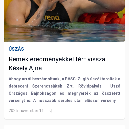
ÚSZÁS
Remek eredményekkel tért vissza
Késely Ajna
Ahogy arról beszámoltunk, a BVSC-Zugló úszói taroltak a
debreceni Szerencsejáték Zrt. Rövidpályás Úszó
Országos Bajnokságon és megnyerték az összetett
versenyt is. A hosszabb sérülés után először versenyző
Késely Ajna szenzációs teljesítménnyel mutatta meg,
2025. november 11.
hogy a legjobbak között van a helye: az egyéni számok
közül 400, 800 és 1500 méteres gyorsúszásban is