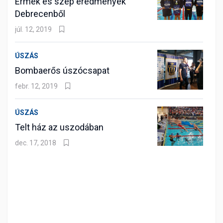
Érmek és szép eredmények
Debrecenből
júl. 12, 2019
ÚSZÁS
Bombaerős úszócsapat
febr. 12, 2019
ÚSZÁS
Telt ház az uszodában
dec. 17, 2018