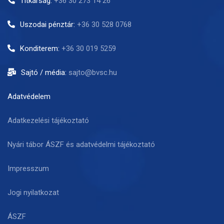
Titkárság:
+36 30 273 14 26
Uszodai pénztár:
+36 30 528 0768
Konditerem:
+36 30 019 5259
Sajtó / média:
sajto@bvsc.hu
Adatvédelem
Adatkezelési tájékoztató
Nyári tábor ÁSZF és adatvédelmi tájékoztató
Impresszum
Jogi nyilatkozat
ÁSZF