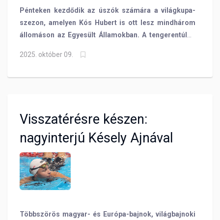
Pénteken kezdődik az úszók számára a világkupa-
szezon, amelyen Kós Hubert is ott lesz mindhárom
állomáson az Egyesült Államokban. A tengerentúlon
készülő olimpiai bajnokunkkal még a visszautazása
2025. október 09.
előtt beszélgettünk többek között arról, hogy mikor
pihent ennyit utoljára, mint idén, a következő szezon
előtt, mi az, ami kikapcsolja leginkábba vagy éppen
milyen célokkal várja a világkupát!
Visszatérésre készen:
nagyinterjú Késely Ajnával
Többszörös magyar- és Európa-bajnok, világbajnoki