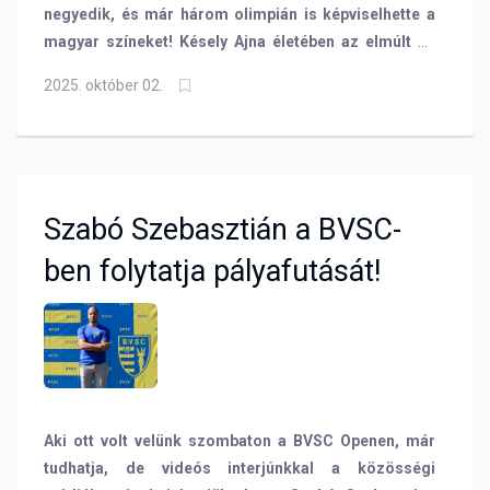
negyedik, és már három olimpián is képviselhette a
magyar színeket! Késely Ajna életében az elmúlt 10
évben a 2025-ös szingapúri világbajnokság volt az
2025. október 02.
első nagy verseny, amelyet kénytelen volt kihagyni
sérülései miatt. A néhány hónapos rehabilitáció
mégis a javára vált állítja klubunk gyorsúszója, aki az
elmúlt időszak nehézségeiről és a profi sport utáni
terveiről is beszélt a vele készült nagyinterjúban!
Szabó Szebasztián a BVSC-
ben folytatja pályafutását!
Aki ott volt velünk szombaton a BVSC Openen, már
tudhatja, de videós interjúnkkal a közösségi