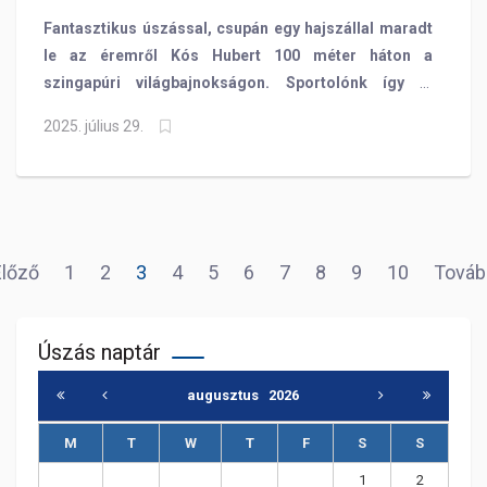
Fantasztikus úszással, csupán egy hajszállal maradt
le az éremről Kós Hubert 100 méter háton a
szingapúri világbajnokságon. Sportolónk így is
országos rekordot ért el!
2025. július 29.
Előző
1
2
3
4
5
6
7
8
9
10
Továb
Úszás naptár
augusztus
2026
M
T
W
T
F
S
S
1
2