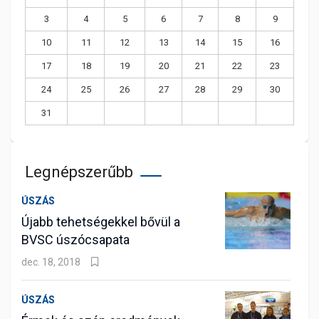
3
4
5
6
7
8
9
10
11
12
13
14
15
16
17
18
19
20
21
22
23
24
25
26
27
28
29
30
31
Legnépszerűbb
ÚSZÁS
Újabb tehetségekkel bővül a
BVSC úszócsapata
dec. 18, 2018
ÚSZÁS