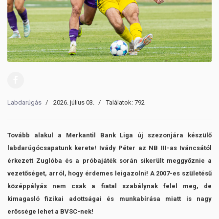
Labdarúgás
2026. július 03.
Találatok: 792
Tovább alakul a Merkantil Bank Liga új szezonjára készülő
labdarúgócsapatunk kerete! Ivády Péter az NB III-as Iváncsától
érkezett Zuglóba és a próbajáték során sikerült meggyőznie a
vezetőséget, arról, hogy érdemes leigazolni! A 2007-es születésű
középpályás nem csak a fiatal szabálynak felel meg, de
kimagasló fizikai adottságai és munkabírása miatt is nagy
erőssége lehet a BVSC-nek!