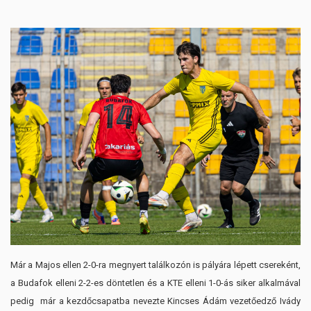
Már a Majos ellen 2-0-ra megnyert találkozón is pályára lépett csereként,
a Budafok elleni 2-2-es döntetlen és a KTE elleni 1-0-ás siker alkalmával
pedig már a kezdőcsapatba nevezte Kincses Ádám vezetőedző Ivády