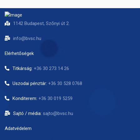
1142 Budapest, Szőnyi út 2.
info@bvsc.hu
Elérhetőségek
Titkárság:
+36 30 273 14 26
Uszodai pénztár:
+36 30 528 0768
Konditerem:
+36 30 019 5259
Sajtó / média:
sajto@bvsc.hu
Adatvédelem