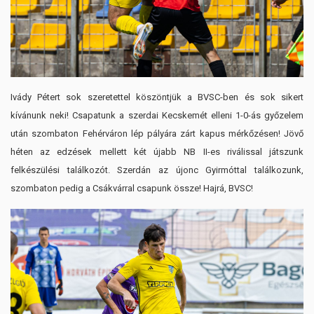
Ivády Pétert sok szeretettel köszöntjük a BVSC-ben és sok sikert
kívánunk neki! Csapatunk a szerdai Kecskemét elleni 1-0-ás győzelem
után szombaton Fehérváron lép pályára zárt kapus mérkőzésen! Jövő
héten az edzések mellett két újabb NB II-es riválissal játszunk
felkészülési találkozót. Szerdán az újonc Gyirmóttal találkozunk,
szombaton pedig a Csákvárral csapunk össze! Hajrá, BVSC!