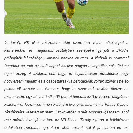
"A tavalyi NB III-as szezonom után szerettem volna előre lépni a
karrieremben és magasabb osztályban szerepelni, így jött a BVSC-s
próbajáték lehetősége , aminek nagyon örültem. A klubnál is örömmel
fogadtak és már az első naptól kezdve nagyon szimpatikusnak tűnt az
egész közeg. A szakmai stáb tagjai is folyamatosan érdeklődtek, hogy
hogy érzem magam és a csapattársak is befogadóak voltak, szóval az első
pillanattól kezdve azt éreztem, hogy itt szeretnék tovább focizni és
szerencsére egy hét alatt sikerült pontot tennünk az ügy végére. Maglódon
kezdtem el focizni és innen kerültem Monorra, ahonnan a Vasas Kubala
Akadémiára vezetett az utam. Ezt követően ismét Monorra igazoltam, ahol
már másfél évet játszottam az NB III-ban. Tavaly nyáron a fejlődésem
érdekében Iváncsára igazoltam, ahol sikerült sokat játszanom és ezt