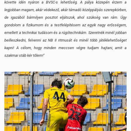
követte idén nyáron a BVSC-s lehetőség. A pálya közepén érzem a
legjobban magam, akár védekező, akár támadó középpályás szerepkörben,
de igazából bármilyen posztot eljátszok, ahol szükség van rám. Úgy
gondolom a fizikumom és a testfelépítésem az egyik nagy erősségem,
emellett a technikai tudásom és a rúgótechnikám. Szeretnék minél jobban
beilleszkedni, felvenni az NB II ritmusát és minél több játéklehetőséget
kapni! A célom, hogy minden meccsen végre tudjam hajtani, amit a
szakmai stáb kér tőlem!"