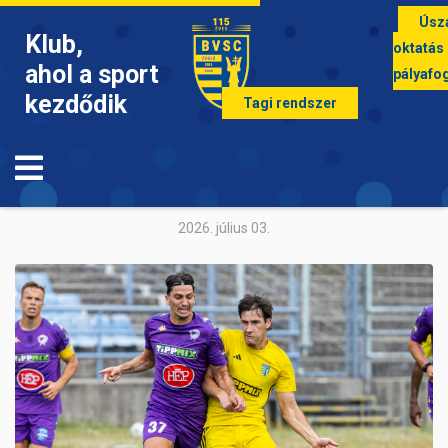
Úsz
Klub,
oktatás
ahol a sport
pályafo
kezdődik
Tagi rendszer
LABDARÚGÁS
Fiatal középpályással erősítettünk
2026. július 03.