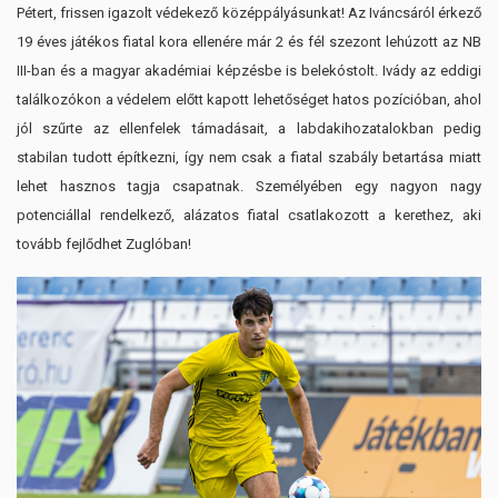
Pétert, frissen igazolt védekező középpályásunkat! Az Iváncsáról érkező
19 éves játékos fiatal kora ellenére már 2 és fél szezont lehúzott az NB
III-ban és a magyar akadémiai képzésbe is belekóstolt. Ivády az eddigi
találkozókon a védelem előtt kapott lehetőséget hatos pozícióban, ahol
jól szűrte az ellenfelek támadásait, a labdakihozatalokban pedig
stabilan tudott építkezni, így nem csak a fiatal szabály betartása miatt
lehet hasznos tagja csapatnak. Személyében egy nagyon nagy
potenciállal rendelkező, alázatos fiatal csatlakozott a kerethez, aki
tovább fejlődhet Zuglóban!