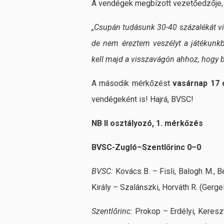
A vendégek megbízott vezetőedzője
„Csupán tudásunk 30-40 százalékát vitt
de nem éreztem veszélyt a játékunkb
kell majd a visszavágón ahhoz, hogy
A második mérkőzést
vasárnap 17 
vendégeként is! Hajrá, BVSC!
NB II osztályozó, 1. mérkőzés
BVSC-Zugló–Szentlőrinc 0–0
BVSC:
Kovács B. – Fisli, Balogh M., Be
Király – Szalánszki, Horváth R. (Gerge
Szentlőrinc:
Prokop – Erdélyi, Keresz