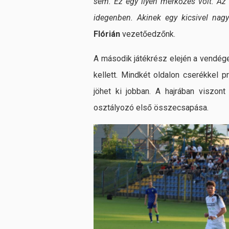
sem. Ez egy ilyen mérkőzés volt. Az
idegenben. Akinek egy kicsivel nagy
Flórián
vezetőedzőnk.
A második játékrész elején a vendég
kellett. Mindkét oldalon cserékkel p
jöhet ki jobban. A hajrában viszon
osztályozó első összecsapása.