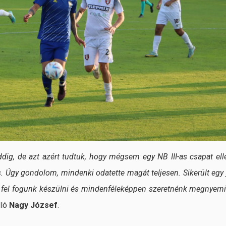
ig, de azt azért tudtuk, hogy mégsem egy NB III-as csapat ell
s. Úgy gondolom, mindenki odatette magát teljesen. Sikerült egy 
s fel fogunk készülni és mindenféleképpen szeretnénk megnyerni
lló
Nagy József
.