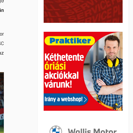
jd
án
or
SC
az