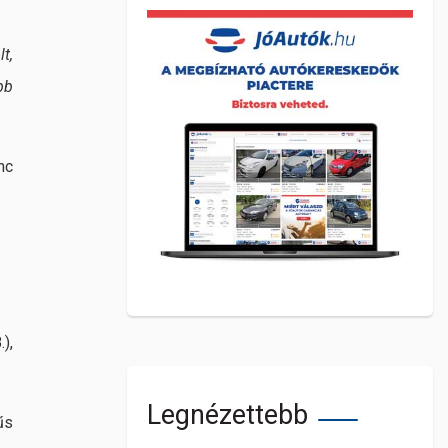
t,
bb
nc
),
Legnézettebb
űs