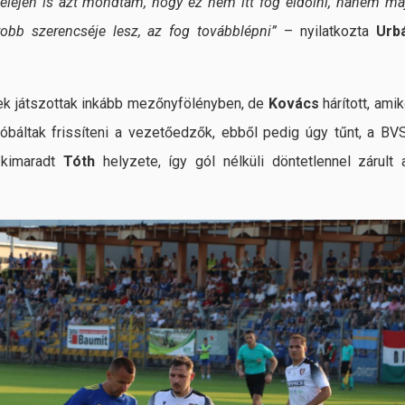
 elején is azt mondtam, hogy ez nem itt fog eldőlni, hanem ma
obb szerencséje lesz, az fog továbblépni”
– nyilatkozta
Urb
ek játszottak inkább mezőnyfölényben, de
Kovács
hárított, amik
róbáltak frissíteni a vezetőedzők, ebből pedig úgy tűnt, a BV
t kimaradt
Tóth
helyzete, így gól nélküli döntetlennel zárult 