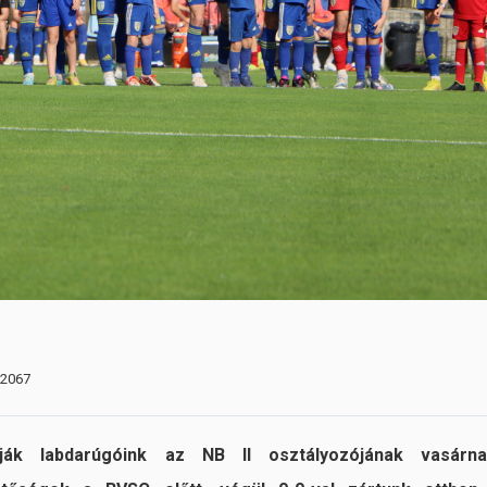
 2067
atják labdarúgóink az NB II osztályozójának vasárna