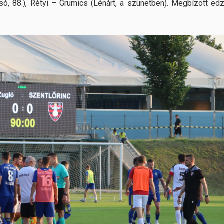
ó, 88.), Rétyi – Grumics (Lénárt, a szünetben). Megbízott edz