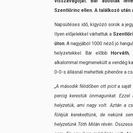
visszavágóját. Bár adódtak leh
Szentlőrinc ellen. A találkozó után
Napsütéses idő, kígyózó sorok a jegy
Ilyen előjelekkel várhattuk a
Szentlőr
úton
. A nagyjából 1000 néző jó hangu
helyzetekkel. Bár előbb
Horváth
,
alkalommal megmenekült a vendég kap
0-0-s állásnál mehettek pihenőre a cs
„A második félidőben ott picit a sajá
percig kerestük önmagunkat. Ezzel a
helyzetük, ami nagy volt. Aztán a c
föléjük kerekedtünk, de nekünk se
helyzetünk Tóth Milán révén. Összes