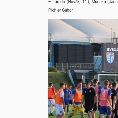
– László (Novák, 11.), Múcska (Jancs
Pichler Gábor