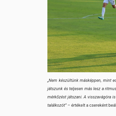
„Nem készültünk másképpen, mint edd
játszunk és teljesen más lesz a ritmu
mérkőzést játszani. A visszavágóra i
találkozót”
– értékelt a csereként beá