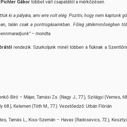
,
Pichler Gábor
többet várt csapatától a mérkőzésen.
ük ki a pályára, ami erre volt elég. Pozitív, hogy nem kaptunk gól
an, talán csak a pontrúgásainkban. Főleg játékminőségben tö
 bennmaradjunk”
– mondta.
órától
rendezik. Szurkoljunk minél többen a fiúknak a Szentlőri
nkő-Bíró – Májer, Tamási Zs. (Nagy J., 77.), Szilágyi (Vernes, 68.
ly 68.), Kelemen (Tóth M., 77.). Vezetőedző: Urbán Flórián
tes, Tamás L., Kiss-Szemán – Havas (Radosevics, 72.), Keszty