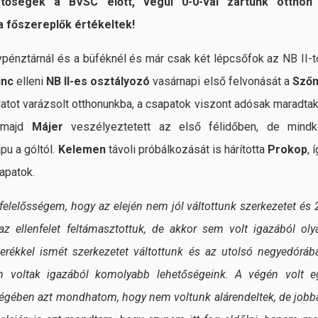
etőségek a BVSC előtt, végül 0-0-val zártunk otthon
 a főszereplők értékeltek!
pénztárnál és a büféknél és már csak két lépcsőfok az NB II-tő
inc
elleni
NB II-es osztályozó
vasárnapi első felvonását a
Szőn
latot varázsolt otthonunkba, a csapatok viszont adósak maradtak
 majd
Májer
veszélyeztetett az első félidőben, de mindk
u a góltól.
Kelemen
távoli próbálkozását is hárította
Prokop
, 
apatok.
t felelősségem, hogy az elején nem jól váltottunk szerkezetet és 
z ellenfelet feltámasztottuk, de akkor sem volt igazából oly
serékkel ismét szerkezetet váltottunk és az utolsó negyedóráb
m voltak igazából komolyabb lehetőségeink. A végén volt e
ségében azt mondhatom, hogy nem voltunk alárendeltek, de jobb