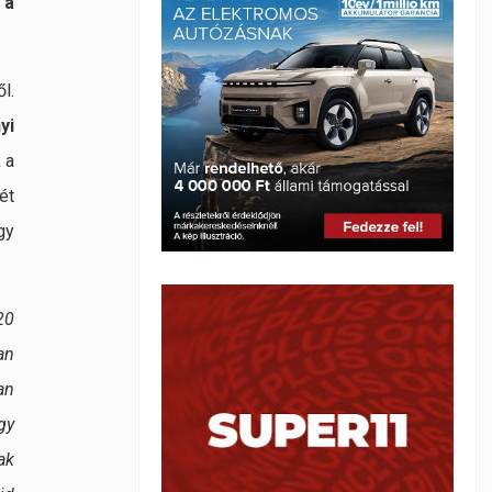
 a
l.
yi
 a
ét
így
20
an
an
gy
ak