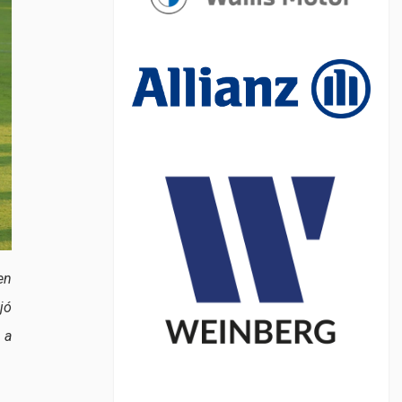
en
jó
 a