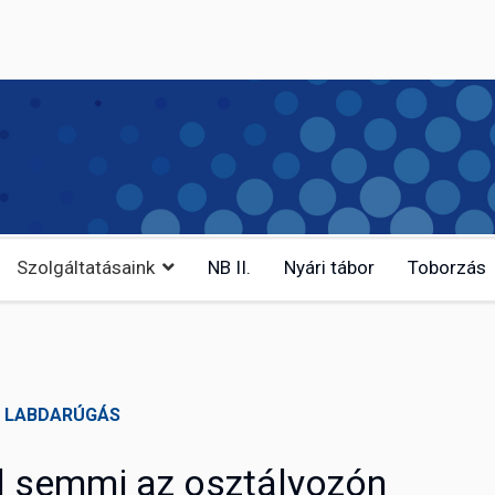
Szolgáltatásaink
NB II.
Nyári tábor
Toborzás
LABDARÚGÁS
l semmi az osztályozón