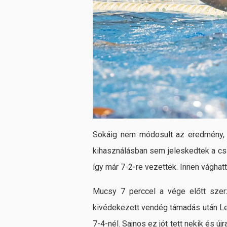
Sokáig nem módosult az eredmény, k
kihasználásban sem jeleskedtek a csa
így már 7-2-re vezettek. Innen vághatt
Mucsy 7 perccel a vége előtt szerz
kivédekezett vendég támadás után Lend
7-4-nél. Sajnos ez jót tett nekik és új