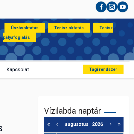
Facebook
Instagram
YouT
Úszásoktatás
Tenisz oktatás
Tenisz
pályafoglalás
Kapcsolat
Tagi rendszer
Vízilabda naptár
augusztus
2026
s