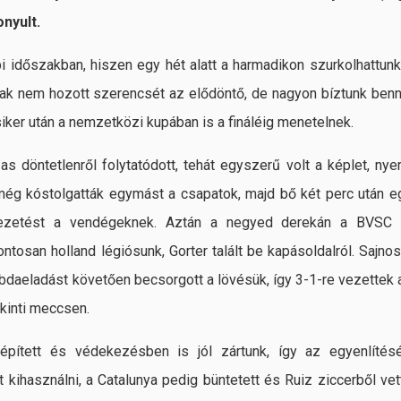
nyult.
i időszakban, hiszen egy hét alatt a harmadikon szurkolhattunk
k nem hozott szerencsét az elődöntő, de nagyon bíztunk benn
siker után a nemzetközi kupában is a fináléig menetelnek.
s döntetlenről folytatódott, tehát egyszerű volt a képlet, nyer
még kóstolgatták egymást a csapatok, majd bő két perc után e
 vezetést a vendégeknek. Aztán a negyed derekán a BVSC 
tosan holland légiósunk, Gorter talált be kapásoldalról. Sajnos
abdaeladást követően becsorgott a lövésük, így 3-1-re vezettek 
kinti meccsen.
épített és védekezésben is jól zártunk, így az egyenlítésé
 kihasználni, a Catalunya pedig büntetett és Ruiz ziccerből vet