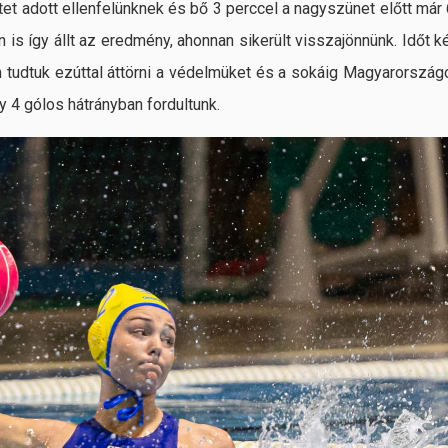
et adott ellenfelünknek és bő 3 perccel a nagyszünet előtt már 
is így állt az eredmény, ahonnan sikerült visszajönnünk. Időt ké
tudtuk ezúttal áttörni a védelmüket és a sokáig Magyarország
gy 4 gólos hátrányban fordultunk.