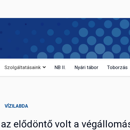
Szolgáltatásaink
NB II.
Nyári tábor
Toborzás
VÍZILABDA
az elődöntő volt a végállomá