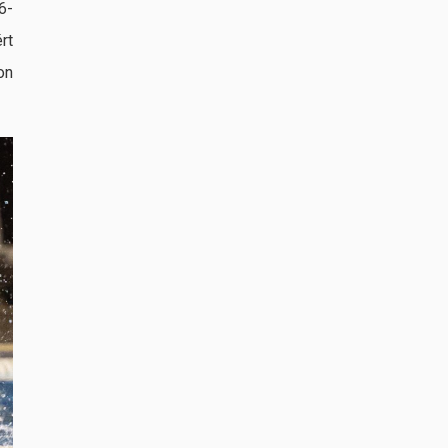
6-
VÍZILABDA
rt
Légiósként folytatják tehetséges
on
játékosaink
jún. 23, 2026
VÍZILABDA