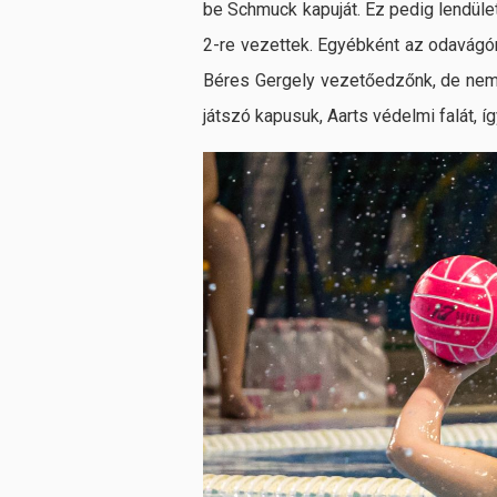
be Schmuck kapuját. Ez pedig lendület
2-re vezettek. Egyébként az odavágón 
Béres Gergely vezetőedzőnk, de nem 
játszó kapusuk, Aarts védelmi falát, í