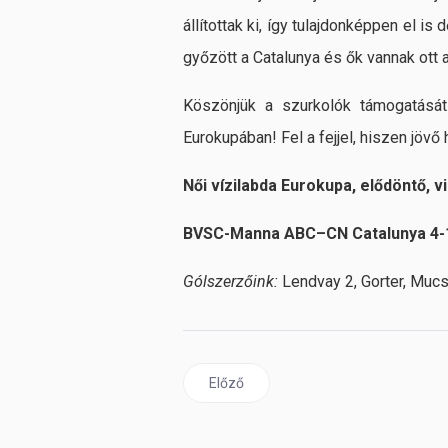
állítottak ki, így tulajdonképpen el is
győzött a Catalunya és ők vannak ott 
Köszönjük a szurkolók támogatását 
Eurokupában! Fel a fejjel, hiszen jövő
Női vízilabda Eurokupa, elődöntő, 
BVSC-Manna ABC–CN Catalunya 4-11 
Gólszerzőink:
Lendvay 2, Gorter, Muc
Előző cikk: A Ferencváros nyerte az el
Előző