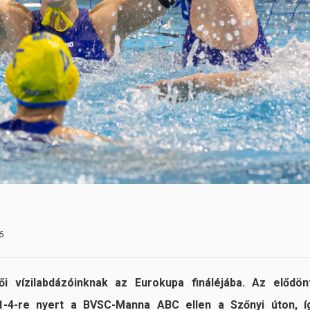
6
ői vízilabdázóinknak az Eurokupa fináléjába. Az elődön
1-4-re nyert a BVSC-Manna ABC ellen a Szőnyi úton, í