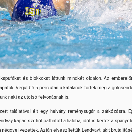
apufákat és blokkokat láttunk mindkét oldalon. Az emberelő
patok. Végül bő 5 perc után a katalánok törték meg a gólcsende
unk neki az utolsó felvonásnak is.
ett találatával élt egy halvány reménysugár a zárkózásra. E
vay kapás szélről pattintott a hálóba, időt is kértek a spanyol
ra néggyel vezettek. Aztán elveszítettük Lendvayt, akit brutalitásé