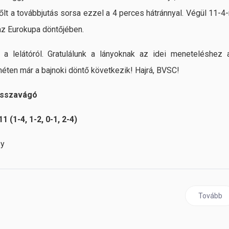
 dőlt a továbbjutás sorsa ezzel a 4 perces hátránnyal. Végül 11-4-
az Eurokupa döntőjében.
a lelátóról. Gratulálunk a lányoknak az idei meneteléshez 
 héten már a bajnoki döntő következik! Hajrá, BVSC!
visszavágó
(1-4, 1-2, 0-1, 2-4)
sy
ső felvonást
Következő
Tovább