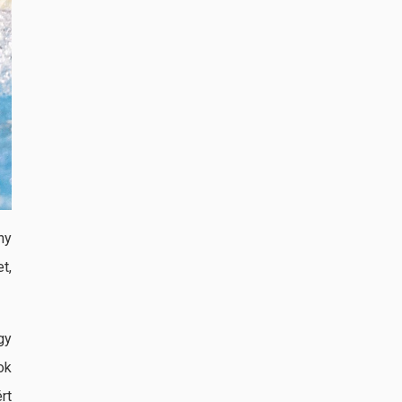
Huszonhárom éve nem látott siker
máj. 31, 2026
ny
t,
gy
ok
rt