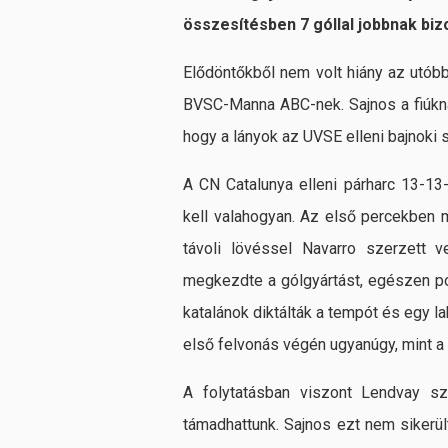
összesítésben 7 góllal jobbnak bizo
Elődöntőkből nem volt hiány az utóbb
BVSC-Manna ABC-nek. Sajnos a fiúkna
hogy a lányok az UVSE elleni bajnoki 
A CN Catalunya elleni párharc 13-13-a
kell valahogyan. Az első percekben 
távoli lövéssel Navarro szerzett
megkezdte a gólgyártást, egészen pon
katalánok diktálták a tempót és egy l
első felvonás végén ugyanúgy, mint a 
A folytatásban viszont Lendvay sz
támadhattunk. Sajnos ezt nem sikerült