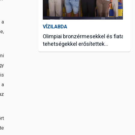
 a
VÍZILABDA
e,
Olimpiai bronzérmesekkel és fiatal
tehetségekkel erősítettek
vízilabdázóink
júl. 07, 2026
ni
gy
is
 a
az
rt
te