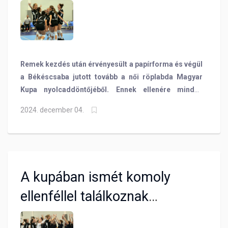
Remek kezdés után érvényesült a papírforma és végül
a Békéscsaba jutott tovább a női röplabda Magyar
Kupa nyolcaddöntőjéből. Ennek ellenére minden
dicséret megilleti a lányokat, hiszen az első játszmát
2024. december 04.
megnyerték esélyesebb riválisuk ellen!
A kupában ismét komoly
ellenféllel találkoznak
röplabdázóink