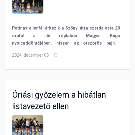
Patinás ellenfél érkezik a Szőnyi útra szerda este 20
órától a női röplabda Magyar Kupa
nyolcaddöntőjében, hiszen az ötszörös bajnok
Békéscsaba lesz a BVSC ellenfele a legjobb 8 közé
2024. december 03.
jutásért. Vezetőedzőnkkel beszélgettünk a találkozó
előtt!
Óriási győzelem a hibátlan
listavezető ellen