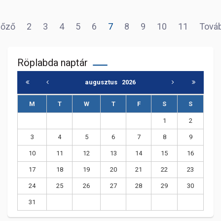
lőző
2
3
4
5
6
7
8
9
10
11
Tová
Röplabda naptár
augusztus
2026
M
T
W
T
F
S
S
1
2
3
4
5
6
7
8
9
10
11
12
13
14
15
16
17
18
19
20
21
22
23
24
25
26
27
28
29
30
31