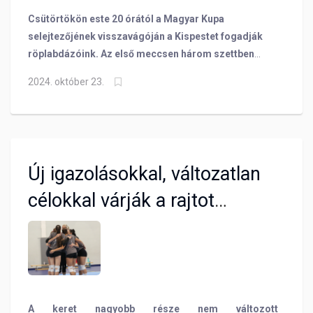
Csütörtökön este 20 órától a Magyar Kupa
selejtezőjének visszavágóján a Kispestet fogadják
röplabdázóink. Az első meccsen három szettben
sikerült diadalmaskodnunk, de a másodikon is a
2024. október 23.
győzelem a cél. Az MTK elleni találkozó után
vezetőedzőnk, Daróczi Gergely és játékosunk,
Kökény Nóra árulta el, hogy mit várnak az
összecsapástól!
Új igazolásokkal, változatlan
célokkal várják a rajtot
röplabdázóink
A keret nagyobb része nem változott