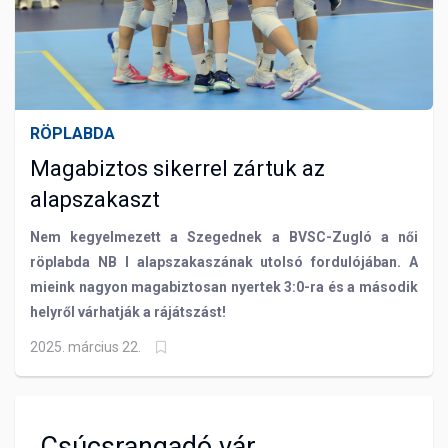
RÖPLABDA
Magabiztos sikerrel zártuk az
alapszakaszt
Nem kegyelmezett a Szegednek a BVSC-Zugló a női
röplabda NB I alapszakaszának utolsó fordulójában. A
mieink nagyon magabiztosan nyertek 3:0-ra és a második
helyről várhatják a rájátszást!
2025. március 22.
Csúcsrangadó vár