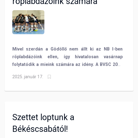
röplabdázóink számára
Mivel szerdán a Gödöllő nem állt ki az NB I-ben
röplabdázóink ellen, így hivatalosan vasárnap
folytatódik a mieink számára az idény. A BVSC 2025
első mérkőzésén a Veszprém vendége lesz!
2025. január 17.
Szettet loptunk a
Békéscsabától!