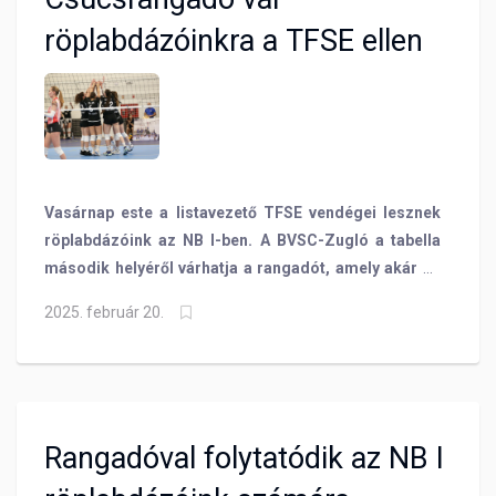
röplabdázóinkra a TFSE ellen
Vasárnap este a listavezető TFSE vendégei lesznek
röplabdázóink az NB I-ben. A BVSC-Zugló a tabella
második helyéről várhatja a rangadót, amely akár az
alapszakasz első helyét is jelentősen befolyásolhatja
2025. február 20.
majd.
Rangadóval folytatódik az NB I