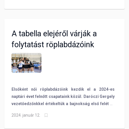
A tabella elejéről várják a
folytatást röplabdázóink
Elsőként női röplabdázóink kezdik el a 2024-es
naptári évet felnőtt csapataink közül. Daróczi Gergely
vezetőedzőnkkel értékeltük a bajnokság első felét és
már előre is tekintettünk!
2024. január 12.