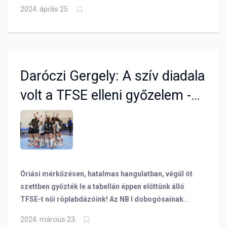
értékelte az első felvonást, de már előre is tekintett a
2024. április 25.
pénteki második találkozóra!
Daróczi Gergely: A szív diadala
volt a TFSE elleni győzelem -
VIDEÓ
Óriási mérkőzésen, hatalmas hangulatban, végül öt
szettben győzték le a tabellán éppen előttünk álló
TFSE-t női röplabdázóink! Az NB I dobogósainak
rangadóján egy fordulatos, végletekig kiélezett
2024. március 23.
találkozón tartottunk itthon 2 pontot!