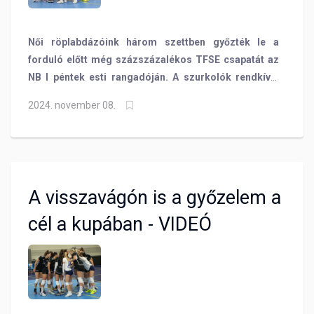
Női röplabdázóink három szettben győzték le a
forduló előtt még százszázalékos TFSE csapatát az
NB I péntek esti rangadóján. A szurkolók rendkívül
kiélezett és fordulatos találkozót láthattak, amit
2024. november 08.
viszont a BVSC bírt jobban!
A visszavágón is a győzelem a
cél a kupában - VIDEÓ