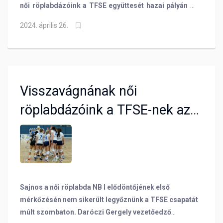
női röplabdázóink a TFSE együttesét hazai pályán az
NB I elődöntőjének második mérkőzésén. Így 1-1-re
2024. április 26.
áll a párharc.
Visszavágnának női
röplabdázóink a TFSE-nek az
elődöntőben - VIDEÓ
Sajnos a női röplabda NB I elődöntőjének első
mérkőzésén nem sikerült legyőznünk a TFSE csapatát
múlt szombaton. Daróczi Gergely vezetőedző