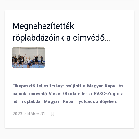
Megnehezítették
röplabdázóink a címvédő
dolgát
Elképesztő teljesítményt nyújtott a Magyar Kupa- és
bajnoki címvédő Vasas Óbuda ellen a BVSC-Zugló a
női röplabda Magyar Kupa nyolcaddöntőjében. A
mieink a végére kicsit elfáradtak, de két szettig
2023. október 31.
nagyon megnehezítették riválisunk dolgát.