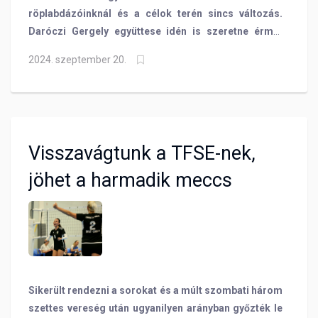
röplabdázóinknál és a célok terén sincs változás.
Daróczi Gergely együttese idén is szeretne érmet
szerezni az NB I-ben. A rajtig már nem kell sokat
2024. szeptember 20.
várni, hiszen jövő szombaton elkezdődik a
bajnokság!
Visszavágtunk a TFSE-nek,
jöhet a harmadik meccs
Sikerült rendezni a sorokat és a múlt szombati három
szettes vereség után ugyanilyen arányban győzték le