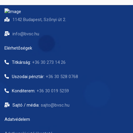
1142 Budapest, Szőnyi út 2.
info@bvsc.hu
Elérhetőségek
Titkárság:
+36 30 273 14 26
Uszodai pénztár:
+36 30 528 0768
Konditerem:
+36 30 019 5259
Sajtó / média:
sajto@bvsc.hu
Adatvédelem