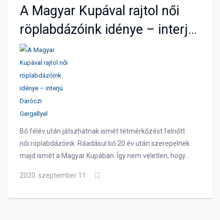
A Magyar Kupával rajtol női
röplabdázóink idénye – interjú
Daróczi Gergellyel
Bő félév után játszhatnak ismét tétmérkőzést felnőtt
női röplabdázóink. Ráadásul bő 20 év után szerepelnek
majd ismét a Magyar Kupában. Így nem véletlen, hogy
izgatottan várja a csapat a szezont. A felkészülésről
2020. szeptember 11.
vezetőedzőnkkel beszélgettünk.