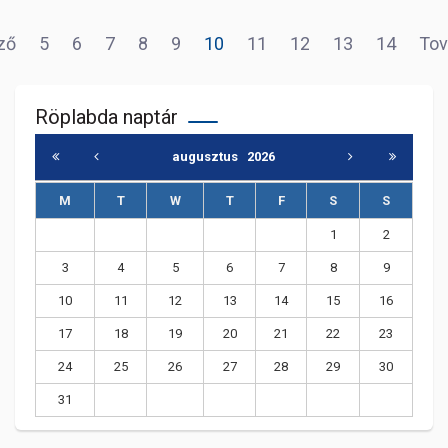
ző
5
6
7
8
9
10
11
12
13
14
Tov
Röplabda naptár
augusztus
2026
M
T
W
T
F
S
S
1
2
3
4
5
6
7
8
9
10
11
12
13
14
15
16
17
18
19
20
21
22
23
24
25
26
27
28
29
30
31