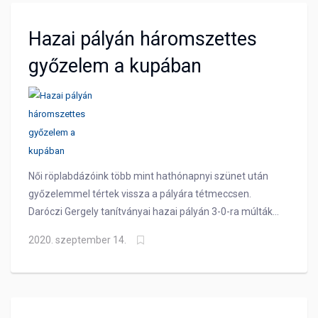
Hazai pályán háromszettes
győzelem a kupában
Női röplabdázóink több mint hathónapnyi szünet után
győzelemmel tértek vissza a pályára tétmeccsen.
Daróczi Gergely tanítványai hazai pályán 3-0-ra múlták
felül a Magyar Kupa selejtezőjében a Miskolcot.
2020. szeptember 14.