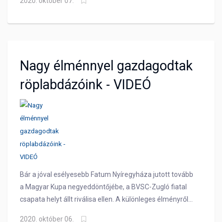
2020. október 07.
alelnök.
Nagy élménnyel gazdagodtak
röplabdázóink - VIDEÓ
Bár a jóval esélyesebb Fatum Nyíregyháza jutott tovább
a Magyar Kupa negyeddöntőjébe, a BVSC-Zugló fiatal
csapata helyt állt riválisa ellen. A különleges élményről
kérdeztük vezetőedzőnket, Daróczi Gergelyt és
2020. október 06.