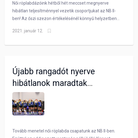
Női röplabdázóink hétből hét meccset megnyerve
hibátlan teljesítménnyel vezetik csoportjukat az NB II-
ben! Az őszi szezon értékelésénél könnyű helyzetben
vagyunk, mégis kicsit elevenítsük fel a szép sikereket,
2021. január 12.
amelyeket Daróczi Gergely együttese elért!
Újabb rangadót nyerve
hibátlanok maradtak
röplabdázóink
Tovább menetel női röplabda csapatunk az NB II-ben.