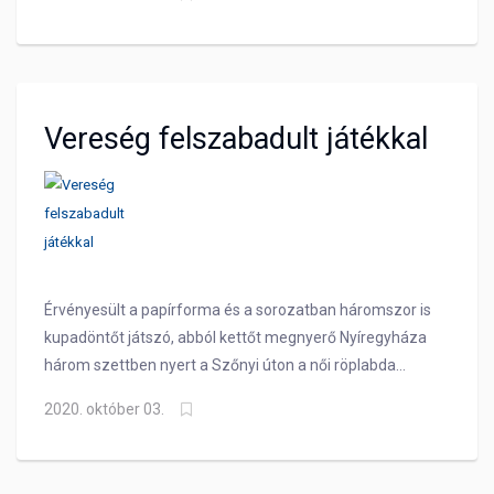
csapatkapitányunkat, Nyuka Noémit.
Vereség felszabadult játékkal
Érvényesült a papírforma és a sorozatban háromszor is
kupadöntőt játszó, abból kettőt megnyerő Nyíregyháza
három szettben nyert a Szőnyi úton a női röplabda
Magyar Kupában. Együttesünk a vereség ellenére helyt
2020. október 03.
állt erősebb riválisa ellen.