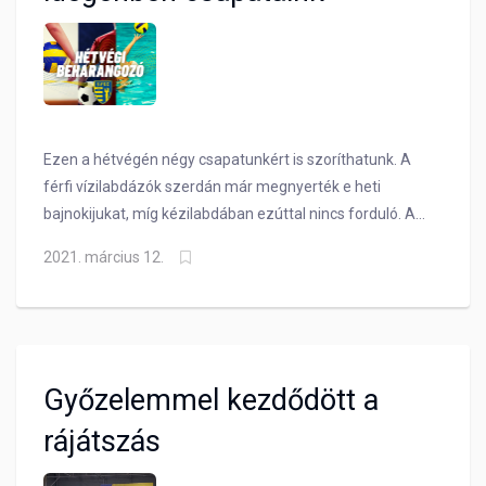
Ezen a hétvégén négy csapatunkért is szoríthatunk. A
férfi vízilabdázók szerdán már megnyerték e heti
bajnokijukat, míg kézilabdában ezúttal nincs forduló. A
többiek viszont idegenben küzdenek meg a pontokért.
2021. március 12.
Mutatjuk is a beharangozónkat!
Győzelemmel kezdődött a
rájátszás