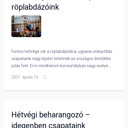
röplabdázóink
Fontos hétvége vár a röplabdázókra, ugyanis utánpótlás
csapataink nagy lépést tehetnek az országos döntőkbe
jutás felé. Erre mindhárom korosztályban nagy esélye
van a BVSC-nek!
2021. április 15.
Hétvégi beharangozó –
idegenben csapataink