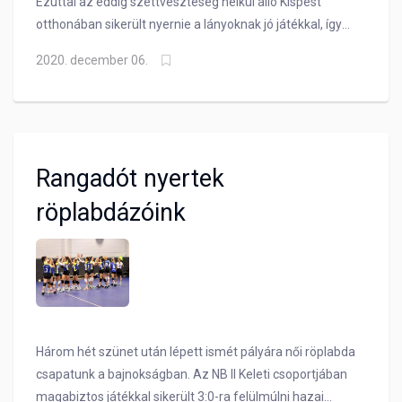
Ezúttal az eddig szettveszteség nélkül álló Kispest
otthonában sikerült nyernie a lányoknak jó játékkal, így
az első helyen telelnek Daróczi Gergely tanítványai!
2020. december 06.
Rangadót nyertek
röplabdázóink
Három hét szünet után lépett ismét pályára női röplabda
csapatunk a bajnokságban. Az NB II Keleti csoportjában
magabiztos játékkal sikerült 3:0-ra felülmúlni hazai