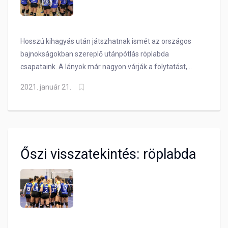
Hosszú kihagyás után játszhatnak ismét az országos
bajnokságokban szereplő utánpótlás röplabda
csapataink. A lányok már nagyon várják a folytatást,
ráadásul jelenleg jó helyen is állnak a tabellán!
2021. január 21.
Őszi visszatekintés: röplabda