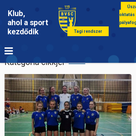
Úsz
Klub,
oktatás
ahol a sport
pályafo
kezdődik
Tagi rendszer
Röplabda
Kategória cikkjei