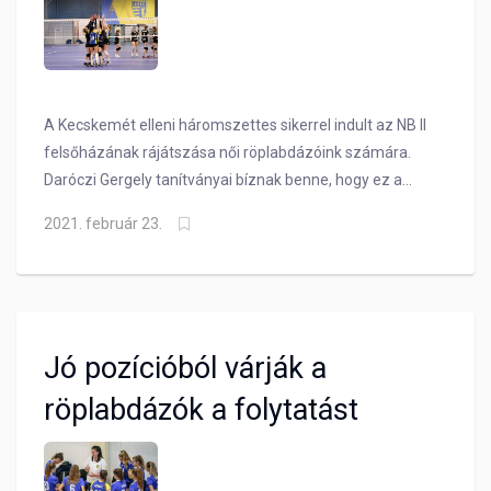
A Kecskemét elleni háromszettes sikerrel indult az NB II
felsőházának rájátszása női röplabdázóink számára.
Daróczi Gergely tanítványai bíznak benne, hogy ez a
lendületük kitart a bajnokság végéig.
2021. február 23.
Jó pozícióból várják a
röplabdázók a folytatást