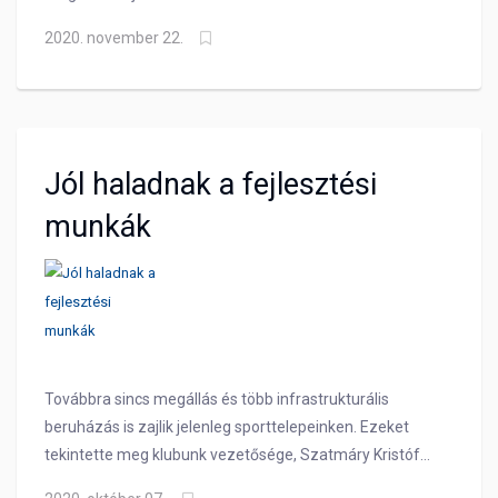
pályán a forduló előtt hozzánk hasonlóan veretlen DEAC
2020. november 22.
gárdáját.
Jól haladnak a fejlesztési
munkák
Továbbra sincs megállás és több infrastrukturális
beruházás is zajlik jelenleg sporttelepeinken. Ezeket
tekintette meg klubunk vezetősége, Szatmáry Kristóf
elnök, Szentpáli Gábor ügyvezető elnök és Tóth Sándor